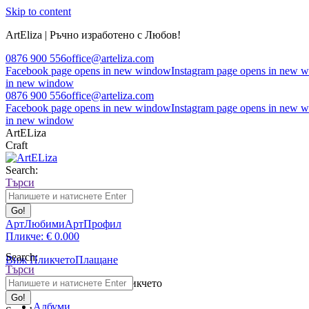
Skip to content
ArtEliza | Ръчно изработено с Любов!
0876 900 556
office@arteliza.com
Facebook page opens in new window
Instagram page opens in new 
in new window
0876 900 556
office@arteliza.com
Facebook page opens in new window
Instagram page opens in new 
in new window
ArtELiza
Craft
Search:
Търси
АртЛюбими
АртПрофил
Пликче:
€
0.00
0
Search:
Виж Пликчето
Плащане
Търси
Няма продукти в Пликчето
Албуми