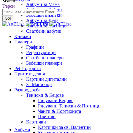
Search:
Албуми за Мама
Търси
Албуми за Бебета
Бебешки визитки
Албуми за Деца
Албуми за Ученици
Сватбени албуми
Книжки
Планери
Графици
Рецептурници
Сватбени планери
Бебешки планери
Pet Портрети
Принт изделия
Картини дигитални
За Маникюр
Разпродажба
Тениски & Кецове
Рисувани Кецове
Рисувани Тениски & Потници
Чанти & Портмонета
Плетиво
Картички
Картички за св. Валентин
Албуми
Коледни картички