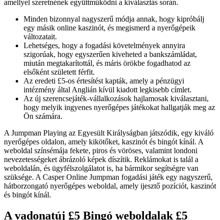
amellyel szeretnének együttműködni a kiválasztás során.
Minden bizonnyal nagyszerű módja annak, hogy kipróbálj
egy másik online kaszinót, és megismerd a nyerőgépeik
változatait.
Lehetséges, hogy a fogadási követelmények annyira
szigorúak, hogy egyszerűen kiveheted a bankszámládat,
miután megtakarítottál, és máris örökbe fogadhatod az
elsőként született férfit.
Az eredeti £5-os értesítést kapták, amely a pénzügyi
intézmény által Anglián kívül kiadott legkisebb címlet.
Az új szerencsejáték-vállalkozások hajlamosak kiválasztani,
hogy melyik ingyenes nyerőgépes játékokat hallgatják meg az
Ön számára.
A Jumpman Playing az Egyesült Királyságban játszódik, egy kiváló
nyerőgépes oldalon, amely kikötőket, kaszinót és bingót kínál. A
weboldal színsémája fekete, piros és vöröses, valamint londoni
nevezetességeket ábrázoló képek díszítik. Reklámokat is talál a
weboldalán, és ügyfélszolgálatot is, ha bármikor segítségre van
szüksége. A Casper Online Jumpman fogadási játék egy nagyszerű,
hátborzongató nyerőgépes weboldal, amely ijesztő pozíciót, kaszinót
és bingót kínál.
A vadonatúj £5 Bingó weboldalak £5