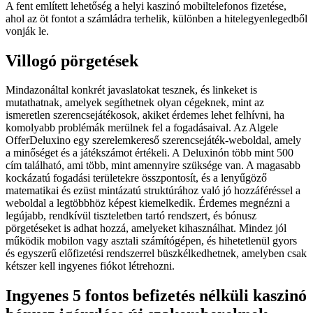
A fent említett lehetőség a helyi kaszinó mobiltelefonos fizetése,
ahol az öt fontot a számládra terhelik, különben a hitelegyenlegedből
vonják le.
Villogó pörgetések
Mindazonáltal konkrét javaslatokat tesznek, és linkeket is
mutathatnak, amelyek segíthetnek olyan cégeknek, mint az
ismeretlen szerencsejátékosok, akiket érdemes lehet felhívni, ha
komolyabb problémák merülnek fel a fogadásaival. Az Algele
OfferDeluxino egy szerelemkereső szerencsejáték-weboldal, amely
a minőséget és a játékszámot értékeli. A Deluxinón több mint 500
cím található, ami több, mint amennyire szüksége van. A magasabb
kockázatú fogadási területekre összpontosít, és a lenyűgöző
matematikai és ezüst mintázatú struktúrához való jó hozzáféréssel a
weboldal a legtöbbhöz képest kiemelkedik. Érdemes megnézni a
legújabb, rendkívül tiszteletben tartó rendszert, és bónusz
pörgetéseket is adhat hozzá, amelyeket kihasználhat. Mindez jól
működik mobilon vagy asztali számítógépen, és hihetetlenül gyors
és egyszerű előfizetési rendszerrel büszkélkedhetnek, amelyben csak
kétszer kell ingyenes fiókot létrehozni.
Ingyenes 5 fontos befizetés nélküli kaszinó