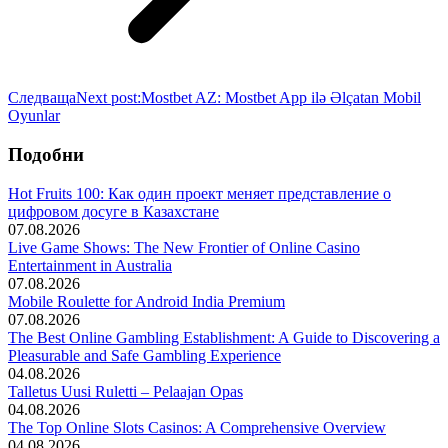
Следваща
Next post:
Mostbet AZ: Mostbet App ilə Əlçatan Mobil
Oyunlar
Подобни
Hot Fruits 100: Как один проект меняет представление о
цифровом досуге в Казахстане
07.08.2026
Live Game Shows: The New Frontier of Online Casino
Entertainment in Australia
07.08.2026
Mobile Roulette for Android India Premium
07.08.2026
The Best Online Gambling Establishment: A Guide to Discovering a
Pleasurable and Safe Gambling Experience
04.08.2026
Talletus Uusi Ruletti – Pelaajan Opas
04.08.2026
The Top Online Slots Casinos: A Comprehensive Overview
04.08.2026