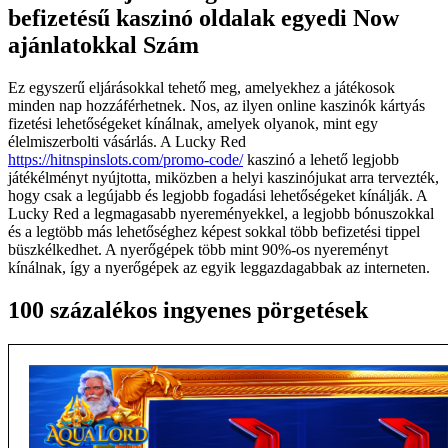
befizetésű kaszinó oldalak egyedi Now
ajánlatokkal Szám
Ez egyszerű eljárásokkal tehető meg, amelyekhez a játékosok
minden nap hozzáférhetnek. Nos, az ilyen online kaszinók kártyás
fizetési lehetőségeket kínálnak, amelyek olyanok, mint egy
élelmiszerbolti vásárlás. A Lucky Red
https://hitnspinslots.com/promo-code/
kaszinó a lehető legjobb
játékélményt nyújtotta, miközben a helyi kaszinójukat arra tervezték,
hogy csak a legújabb és legjobb fogadási lehetőségeket kínálják. A
Lucky Red a legmagasabb nyereményekkel, a legjobb bónuszokkal
és a legtöbb más lehetőséghez képest sokkal több befizetési tippel
büszkélkedhet. A nyerőgépek több mint 90%-os nyereményt
kínálnak, így a nyerőgépek az egyik leggazdagabbak az interneten.
100 százalékos ingyenes pörgetések