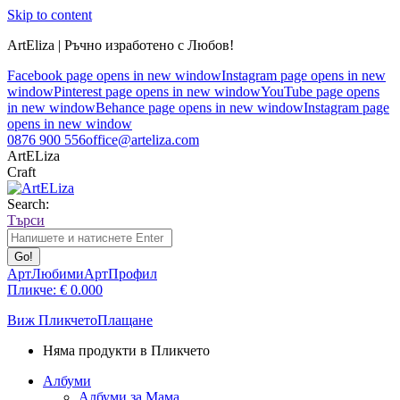
Skip to content
ArtEliza | Ръчно изработено с Любов!
Facebook page opens in new window
Instagram page opens in new
window
Pinterest page opens in new window
YouTube page opens
in new window
Behance page opens in new window
Instagram page
opens in new window
0876 900 556
office@arteliza.com
ArtELiza
Craft
Search:
Търси
АртЛюбими
АртПрофил
Пликче:
€
0.00
0
Виж Пликчето
Плащане
Няма продукти в Пликчето
Албуми
Албуми за Мама