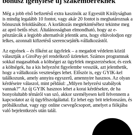
bónusz igénylése új szakembereknek
Még a jobb első befizetésű extra kaszinók az Egyesült Királyságban
is mindig legalább 10 fontot, vagy akár 20 fontot is meghatároznak a
bónuszuk feloldásához. A korlátozás megtekintéséhez tekintse meg
az apró betűs részt. Általánosságban elmondható, hogy az e-
pénztárcák a legjobb alternatívát jelentik arra, hogy eltávolodjon egy
lelkes, azonnali kifizetésű szerencsejáték-vállalkozástól.
Az egyének – és főként az ügyfelek – a megadott védelem közül
választják a GiroPay-jel rendelkező üzleteket. Számos programnak
sokkal magasabbak a költségei az ügyfelek megszerzésekor, és ezek
a költségek, ha a kis helyezést figyelembe vesszük, azt jelenthetik,
hogy a vállalkozás veszteséges lehet. Először is, egy GYIK-kel
találkozunk, amely annyira egyszerű, amennyire hasznos. Az olyan
kérdéseire válaszol, mint például: „Milyen helyezési szabályok
vannak?” Az új GYIK hasznos lehet a korai kérdésekre, de ha
bonyolultabb témáról van szó, akkor személyesen kell felvennem a
kapcsolatot az új ügyfélszolgálattal. Ez lehet egy brit telefonszám, és
próbálkozhat, vagy egy online csevegőcsoport, amelyet a fiókjába
való bejelentkezés után talál.