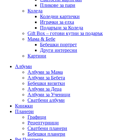
Пликове за пари
Коледа
Коледни картички
Играчки за елха
Подаръци за Коледа
Gift Box – готови кутии за подарък
Мама & Бебе
Бебешки портрет
Други интересни
Картини
Албуми
Албуми за Мама
Албуми за Бебета
Бебешки визитки
Албуми за Деца
Албуми за Ученици
Сватбени албуми
Книжки
Планери
Графици
Рецептурници
Сватбени планери
Бебешки планери
Pet Портрети