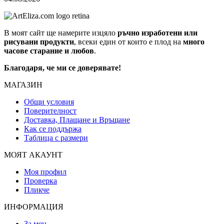
В моят сайт ще намерите изцяло
ръчно изработени или
рисувани продукти
, всеки един от които е плод на
много
часове старание и любов
.
Благодаря, че ми се доверявате!
МАГАЗИН
Общи условия
Поверителност
Доставка, Плащане и Връщане
Как се поддържа
Таблица с размери
МОЯТ АКАУНТ
Моя профил
Проверка
Пликче
ИНФОРМАЦИЯ
За мен