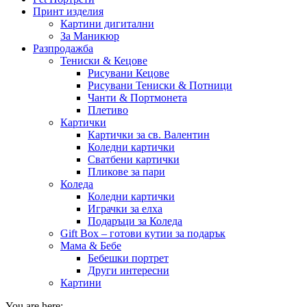
Принт изделия
Картини дигитални
За Маникюр
Разпродажба
Тениски & Кецове
Рисувани Кецове
Рисувани Тениски & Потници
Чанти & Портмонета
Плетиво
Картички
Картички за св. Валентин
Коледни картички
Сватбени картички
Пликове за пари
Коледа
Коледни картички
Играчки за елха
Подаръци за Коледа
Gift Box – готови кутии за подарък
Мама & Бебе
Бебешки портрет
Други интересни
Картини
You are here: