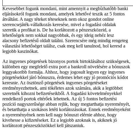
Kevesebbet fogunk mondani, mint amennyit a megbízhatóbb banki
eljárásokról fogunk mondani, amelyek lehetővé teszik az 5 fontos
átváltást. A nagy téteket téteseknek nem okoz gondot online
szerencsejáték-vállalkozás keresése, mivel a fogadási oldalak
szeretik a profikat is. De ha korlátozott a pénzeszközeid, a
lehetőségek nem sokkal nagyobbak, és egy ideig nehéz lesz
alacsony befizetésű oldalt találni. Szerencsére még mindig rengeteg
választási lehetőséget találsz, csak meg kell tanulnod, hol keresd a
legjobb kaszinókat.
Az ingyenes pörgetések bizonyos portok birtoklásához szükségesek,
különben egy megfelelő extra port a bankroll növelésére a bónuszok
leggyakoribb formája. Ahhoz, hogy jogosult legyen egy ingyenes
pörgetésekkel járó bónuszra, érdemes lehet egy jó promóciós kódot
keresnie. Az ösztönző pörgetések ingyenes pörgetéseket
eredményezhetnek, ami tökéletes azok számára, akik a legtöbbet
szeretnék kihozni befizetéseikből. A fogadási követelményekkel
rendelkező portok eltérőek lehetnek. Az új 5 fontos befizetési
pozíció nagyszerűsége abban rejlik, hogy megtarthatja nyereményét,
és betarthatja a szokásos letéti korlátozásokat. Ennek eredményeként
a nyereményének nem kell nagy bónuszt elérnie ahhoz, hogy
kivehesse a kifizetéseket. Ez a legjobb azoknak is, akiknek jó
korlátozott pénzeszközökkel kell játszaniuk.