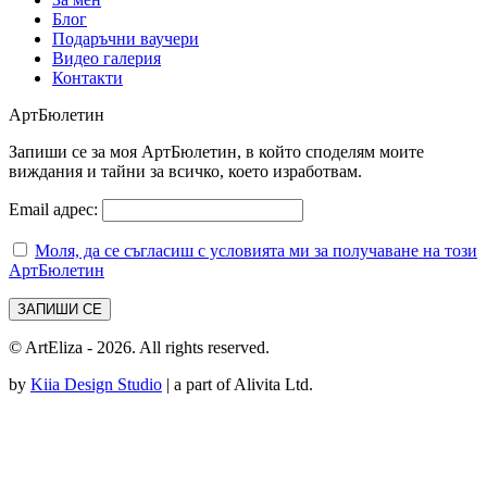
Блог
Подаръчни ваучери
Видео галерия
Контакти
АртБюлетин
Запиши се за моя АртБюлетин, в който споделям моите
виждания и тайни за всичко, което изработвам.
Email адрес:
Моля, да се съгласиш с условията ми за получаване на този
АртБюлетин
© ArtEliza - 2026. All rights reserved.
by
Kiia Design Studio
| a part of Alivita Ltd.