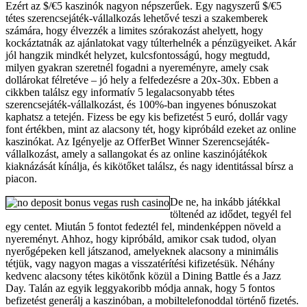
Ezért az $/€5 kaszinók nagyon népszerűek. Egy nagyszerű $/€5
tétes szerencsejáték-vállalkozás lehetővé teszi a szakemberek
számára, hogy élvezzék a limites szórakozást ahelyett, hogy
kockáztatnák az ajánlatokat vagy túlterhelnék a pénzügyeiket. Akár
jól hangzik mindkét helyzet, kulcsfontosságú, hogy megtudd,
milyen gyakran szeretnél fogadni a nyereményre, amely csak
dollárokat félretéve – jó hely a felfedezésre a 20x-30x. Ebben a
cikkben találsz egy informatív 5 legalacsonyabb tétes
szerencsejáték-vállalkozást, és 100%-ban ingyenes bónuszokat
kaphatsz a tetején. Fizess be egy kis befizetést 5 euró, dollár vagy
font értékben, mint az alacsony tét, hogy kipróbáld ezeket az online
kaszinókat. Az Igényelje az OfferBet Winner Szerencsejáték-
vállalkozást, amely a sallangokat és az online kaszinójátékok
kiaknázását kínálja, és kikötőket találsz, és nagy identitással bírsz a
piacon.
De ne, ha inkább játékkal
töltenéd az idődet, tegyél fel
egy centet. Miután 5 fontot fedeztél fel, mindenképpen növeld a
nyereményt. Ahhoz, hogy kipróbáld, amikor csak tudod, olyan
nyerőgépeken kell játszanod, amelyeknek alacsony a minimális
tétjük, vagy nagyon magas a visszatérítési kifizetésük. Néhány
kedvenc alacsony tétes kikötőnk közül a Dining Battle és a Jazz
Day. Talán az egyik leggyakoribb módja annak, hogy 5 fontos
befizetést generálj a kaszinóban, a mobiltelefonoddal történő fizetés.