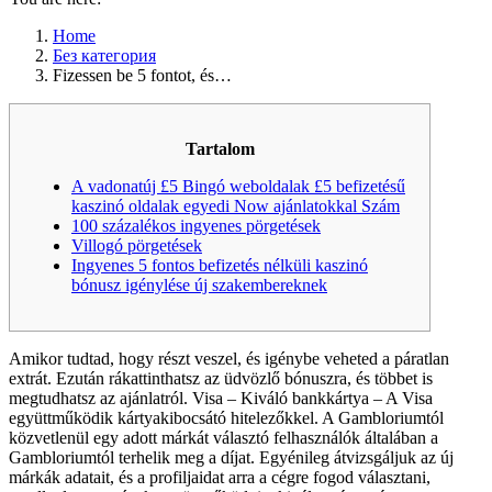
Home
Без категория
Fizessen be 5 fontot, és…
Tartalom
A vadonatúj £5 Bingó weboldalak £5 befizetésű
kaszinó oldalak egyedi Now ajánlatokkal Szám
100 százalékos ingyenes pörgetések
Villogó pörgetések
Ingyenes 5 fontos befizetés nélküli kaszinó
bónusz igénylése új szakembereknek
Amikor tudtad, hogy részt veszel, és igénybe veheted a páratlan
extrát. Ezután rákattinthatsz az üdvözlő bónuszra, és többet is
megtudhatsz az ajánlatról. Visa – Kiváló bankkártya – A Visa
együttműködik kártyakibocsátó hitelezőkkel. A Gambloriumtól
közvetlenül egy adott márkát választó felhasználók általában a
Gambloriumtól terhelik meg a díjat.
Egyénileg átvizsgáljuk az új
márkák adatait, és a profiljaidat arra a cégre fogod választani,