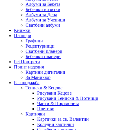
Албуми за Бебета
Бебешки визитки
Албуми за Деца
Албуми за Ученици
Сватбени албуми
Книжки
Планери
Графици
Рецептурници
Сватбени планери
Бебешки планери
Pet Портрети
Принт изделия
Картини дигитални
За Маникюр
Разпродажба
Тениски & Кецове
Рисувани Кецове
Рисувани Тениски & Потници
Чанти & Портмонета
Плетиво
Картички
Картички за св. Валентин
Коледни картички
Сватбени картички