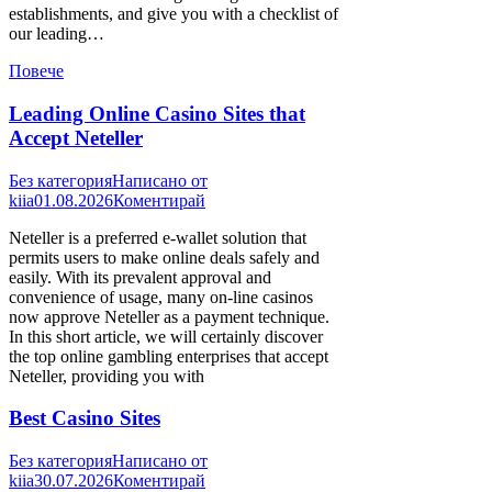
establishments, and give you with a checklist of
our leading…
Повече
Leading Online Casino Sites that
Accept Neteller
Без категория
Написано от
kiia
01.08.2026
Коментирай
Neteller is a preferred e-wallet solution that
permits users to make online deals safely and
easily. With its prevalent approval and
convenience of usage, many on-line casinos
now approve Neteller as a payment technique.
In this short article, we will certainly discover
the top online gambling enterprises that accept
Neteller, providing you with
Best Casino Sites
Без категория
Написано от
kiia
30.07.2026
Коментирай