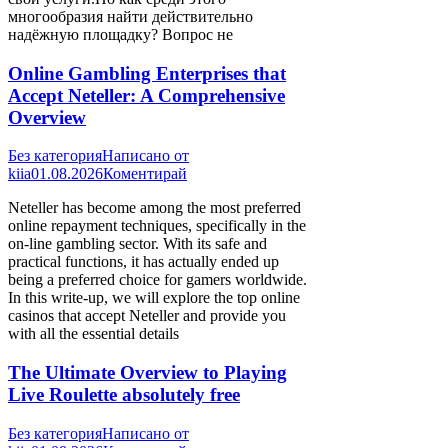
многообразия найти действительно
надёжную площадку? Вопрос не
Online Gambling Enterprises that
Accept Neteller: A Comprehensive
Overview
Без категория
Написано от
kiia
01.08.2026
Коментирай
Neteller has become among the most preferred
online repayment techniques, specifically in the
on-line gambling sector. With its safe and
practical functions, it has actually ended up
being a preferred choice for gamers worldwide.
In this write-up, we will explore the top online
casinos that accept Neteller and provide you
with all the essential details
The Ultimate Overview to Playing
Live Roulette absolutely free
Без категория
Написано от