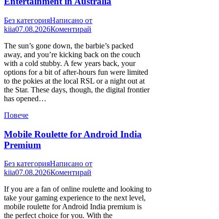
Entertainment in Australia
Без категория
Написано от
kiia
07.08.2026
Коментирай
The sun’s gone down, the barbie’s packed
away, and you’re kicking back on the couch
with a cold stubby. A few years back, your
options for a bit of after-hours fun were limited
to the pokies at the local RSL or a night out at
the Star. These days, though, the digital frontier
has opened…
Повече
Mobile Roulette for Android India
Premium
Без категория
Написано от
kiia
07.08.2026
Коментирай
If you are a fan of online roulette and looking to
take your gaming experience to the next level,
mobile roulette for Android India premium is
the perfect choice for you. With the