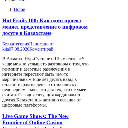
Home
Hot Fruits 100: Как один проект
меняет представление о цифровом
досуге в Казахстане
Без категория
Написано от
kiia
07.08.2026
Коментирай
В Алматы, Нур-Султане и Шымкенте всё
чаще можно услышать разговоры о том, что
гейминг и азартные развлечения в
интернете перестают быть чем-то
маргинальным.Ещё лет десять назад к
онлайн-играм на деньги относились с
недоверием – мол, это для тех, кто не умеет
считать.Сегодня ситуация кардинально
другая.Казахстанцы активно осваивают
цифровые платформы,
Live Game Shows: The New
Frontier of Online Casino