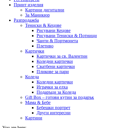
Принт изделия
Картини дигитални
За Маникюр
Разпродажба
Тениски & Кецове
Рисувани Кецове
Рисувани Тениски & Потници
Чанти & Портмонета
Плетиво
Картички
Картички за св. Валентин
Коледни картички
Сватбени картички
Пликове за пари
Коледа
Коледни картички
Играчки за елха
Подаръци за Коледа
Gift Box – готови кутии за подарък
Мама & Бебе
Бебешки портрет
Други интересни
Картини
You are here: