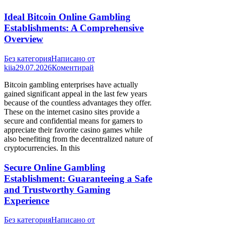
Ideal Bitcoin Online Gambling
Establishments: A Comprehensive
Overview
Без категория
Написано от
kiia
29.07.2026
Коментирай
Bitcoin gambling enterprises have actually
gained significant appeal in the last few years
because of the countless advantages they offer.
These on the internet casino sites provide a
secure and confidential means for gamers to
appreciate their favorite casino games while
also benefiting from the decentralized nature of
cryptocurrencies. In this
Secure Online Gambling
Establishment: Guaranteeing a Safe
and Trustworthy Gaming
Experience
Без категория
Написано от