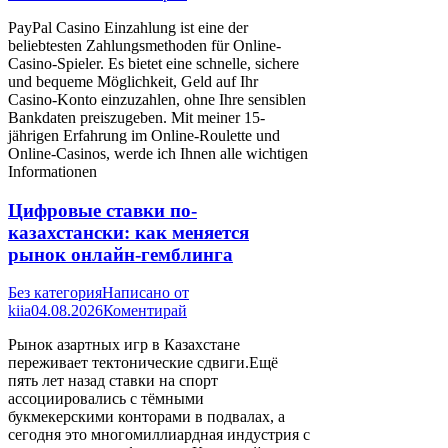
PayPal Casino Einzahlung ist eine der
beliebtesten Zahlungsmethoden für Online-
Casino-Spieler. Es bietet eine schnelle, sichere
und bequeme Möglichkeit, Geld auf Ihr
Casino-Konto einzuzahlen, ohne Ihre sensiblen
Bankdaten preiszugeben. Mit meiner 15-
jährigen Erfahrung im Online-Roulette und
Online-Casinos, werde ich Ihnen alle wichtigen
Informationen
Цифровые ставки по-
казахстански: как меняется
рынок онлайн-гемблинга
Без категория
Написано от
kiia
04.08.2026
Коментирай
Рынок азартных игр в Казахстане
переживает тектонические сдвиги.Ещё
пять лет назад ставки на спорт
ассоциировались с тёмными
букмекерскими конторами в подвалах, а
сегодня это многомиллиардная индустрия с