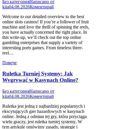
Без категория
Написано от
kiia
04.08.2026
Коментирай
Welcome to our detailed overview to the best
online slots casinos! If you’re a follower of fruit
machine and love the thrill of spinning the reels,
you have actually concerned the right place. In
this write-up, we’ll check out the top online
gambling enterprises that supply a variety of
interesting ports games. From timeless three-
reel…
Повече
Ruletka Turniej Systemy: Jak
Wygrywać w Kasynach Online?
Без категория
Написано от
kiia
04.08.2026
Коментирай
Ruletka jest jedną z najbardziej popularnych i
ekscytujących gier hazardowych w kasynach
online. Jedną z odmian tej gry, która przyciąga
wielu graczy, jest ruletka turniej systemy. W
tym artykule omówimy zasady, strategie i