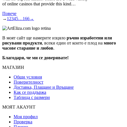
of online casinos that provide this kind…
Повече
→
1
2
3
4
5
…
166
→
В моят сайт ще намерите изцяло
ръчно изработени или
рисувани продукти
, всеки един от които е плод на
много
часове старание и любов
.
Благодаря, че ми се доверявате!
МАГАЗИН
Общи условия
Поверителност
Доставка, Плащане и Връщане
Как се поддържа
Таблица с размери
МОЯТ АКАУНТ
Моя профил
Проверка
Пликче