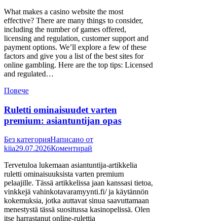
What makes a casino website the most
effective? There are many things to consider,
including the number of games offered,
licensing and regulation, customer support and
payment options. We’ll explore a few of these
factors and give you a list of the best sites for
online gambling. Here are the top tips: Licensed
and regulated…
Повече
Ruletti ominaisuudet varten
premium: asiantuntijan opas
Без категория
Написано от
kiia
29.07.2026
Коментирай
Tervetuloa lukemaan asiantuntija-artikkelia
ruletti ominaisuuksista varten premium
pelaajille. Tässä artikkelissa jaan kanssasi tietoa,
vinkkejä vahinkotavaramyynti.fi/ ja käytännön
kokemuksia, jotka auttavat sinua saavuttamaan
menestystä tässä suositussa kasinopelissä. Olen
itse harrastanut online-rulettia