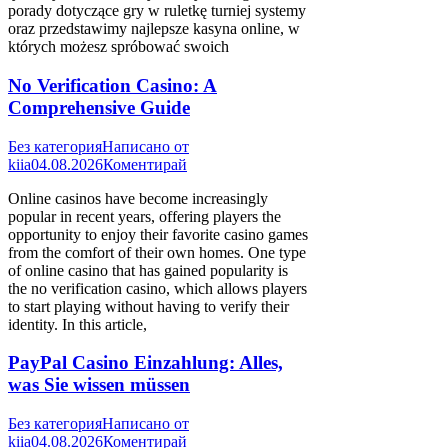
porady dotyczące gry w ruletkę turniej systemy
oraz przedstawimy najlepsze kasyna online, w
których możesz spróbować swoich
No Verification Casino: A
Comprehensive Guide
Без категория
Написано от
kiia
04.08.2026
Коментирай
Online casinos have become increasingly
popular in recent years, offering players the
opportunity to enjoy their favorite casino games
from the comfort of their own homes. One type
of online casino that has gained popularity is
the no verification casino, which allows players
to start playing without having to verify their
identity. In this article,
PayPal Casino Einzahlung: Alles,
was Sie wissen müssen
Без категория
Написано от
kiia
04.08.2026
Коментирай