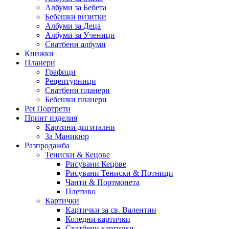
Албуми за Бебета
Бебешки визитки
Албуми за Деца
Албуми за Ученици
Сватбени албуми
Книжки
Планери
Графици
Рецептурници
Сватбени планери
Бебешки планери
Pet Портрети
Принт изделия
Картини дигитални
За Маникюр
Разпродажба
Тениски & Кецове
Рисувани Кецове
Рисувани Тениски & Потници
Чанти & Портмонета
Плетиво
Картички
Картички за св. Валентин
Коледни картички
Сватбени картички