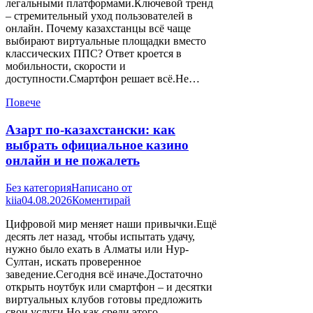
легальными платформами.Ключевой тренд
– стремительный уход пользователей в
онлайн. Почему казахстанцы всё чаще
выбирают виртуальные площадки вместо
классических ППС? Ответ кроется в
мобильности, скорости и
доступности.Смартфон решает всё.Не…
Повече
Азарт по-казахстански: как
выбрать официальное казино
онлайн и не пожалеть
Без категория
Написано от
kiia
04.08.2026
Коментирай
Цифровой мир меняет наши привычки.Ещё
десять лет назад, чтобы испытать удачу,
нужно было ехать в Алматы или Нур-
Султан, искать проверенное
заведение.Сегодня всё иначе.Достаточно
открыть ноутбук или смартфон – и десятки
виртуальных клубов готовы предложить
свои услуги.Но как среди этого