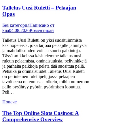
Talletus Uusi Ruletti – Pelaajan
Opas
Без категория
Написано от
kiia
04.08.2026
Коментирай
Talletus Uusi Ruletti on yksi suosituimmista
kasinopeleistä, joka tarjoaa pelaajille jännitystä
ja mahdollisuuden voittaa suuria palkintoja.
Tässä artikkelissa käsittelemme talletus uusi
ruletin pelaamista, ominaisuuksia, pelivinkkejä
ja parhaita paikkoja pelata tätä suosittua peliä.
Peliaika ja ominaisuudet Talletus Uusi Ruletti
on perinteinen rulettipeli, jossa pelaajien
tavoitteena on ennustaa oikein, mihin numeroon
pallo pysähtyy pyörän pyörimisen loputtua.
Peli…
Повече
The Top Online Slots Casinos: A
Comprehensive Overview