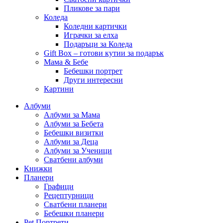
Пликове за пари
Коледа
Коледни картички
Играчки за елха
Подаръци за Коледа
Gift Box – готови кутии за подарък
Мама & Бебе
Бебешки портрет
Други интересни
Картини
Албуми
Албуми за Мама
Албуми за Бебета
Бебешки визитки
Албуми за Деца
Албуми за Ученици
Сватбени албуми
Книжки
Планери
Графици
Рецептурници
Сватбени планери
Бебешки планери
Pet Портрети