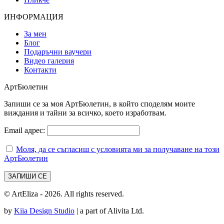
ИНФОРМАЦИЯ
За мен
Блог
Подаръчни ваучери
Видео галерия
Контакти
АртБюлетин
Запиши се за моя АртБюлетин, в който споделям моите
виждания и тайни за всичко, което изработвам.
Email адрес:
Моля, да се съгласиш с условията ми за получаване на този
АртБюлетин
© ArtEliza - 2026. All rights reserved.
by
Kiia Design Studio
| a part of Alivita Ltd.