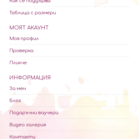
Как се поддържа
Таблица с размери
МОЯТ АКАУНТ
Моя профил
Проверка
Пликче
ИНФОРМАЦИЯ
За мен
Блог
Подаръчни ваучери
Видео галерия
Контакти