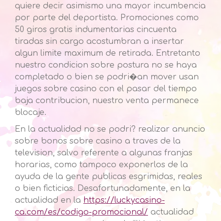
quiere decir asimismo una mayor incumbencia
por parte del deportista. Promociones como
50 giros gratis indumentarias cincuenta
tiradas sin cargo acostumbran a insertar
algun limite maximum de retirada. Entretanto
nuestro condicion sobre postura no se haya
completado o bien se podri�an mover usan
juegos sobre casino con el pasar del tiempo
baja contribucion, nuestro venta permanece
blocaje.
En la actualidad no se podri? realizar anuncio
sobre bonos sobre casino a traves de la
television, salvo referente a algunas franjas
horarias, como tampoco exponerlos de la
ayuda de la gente publicas esgrimidas, reales
o bien ficticias. Desafortunadamente, en la
actualidad en la
https://luckycasino-
ca.com/es/codigo-promocional/
actualidad