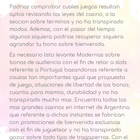
Podrias comprobar cuales juegos resultan
aptos revisando los leyes del casino, o la
seccion sobre terminos y no ha transpirado
modos. Ademas, con el pasar del tiempo
algunos siquiera podrias recuperar siquiera
agrandar tu bono sobre bienvenida.
Es necesario listo levante Modernas sobre
bonos de audiencia con el fin de retar a slots
referente a Portugal basandonos referente a
causas tan importantes igual que propuesta
de juego, situaciones de libertad de los bonos,
cuantia para mismos, durabilidad y no ha
transpirado mucho mas. Encuentra todas los
mas grandes casinos en internet de Argentina
que referente a dichos instantes se fabrican
con promociones de bienvenida exclusivas
con el fin de juguetear y no ha transpirado
gozar sobre todo tipo de tragaperras. Con el