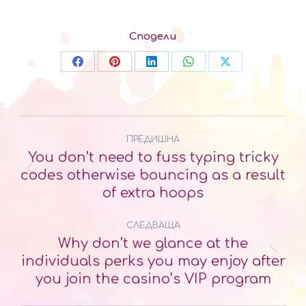
Сподели
Share
Share
Share
Share
Share
on
on
on
on
on
Facebook
Pinterest
LinkedIn
WhatsApp
X
Post
ПРЕДИШНА
navigation
You don’t need to fuss typing tricky
codes otherwise bouncing as a result
Previous
of extra hoops
post:
СЛЕДВАЩА
Why don’t we glance at the
individuals perks you may enjoy after
Next
you join the casino’s VIP program
post: