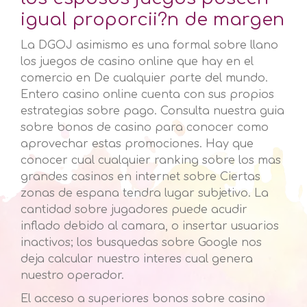
igual proporcii?n de margen
La DGOJ asimismo es una formal sobre llano
los juegos de casino online que hay en el
comercio en De cualquier parte del mundo.
Entero casino online cuenta con sus propios
estrategias sobre pago. Consulta nuestra guia
sobre bonos de casino para conocer como
aprovechar estas promociones. Hay que
conocer cual cualquier ranking sobre los mas
grandes casinos en internet sobre Ciertas
zonas de espana tendra lugar subjetivo. La
cantidad sobre jugadores puede acudir
inflado debido al camara, o insertar usuarios
inactivos; los busquedas sobre Google nos
deja calcular nuestro interes cual genera
nuestro operador.
El acceso a superiores bonos sobre casino