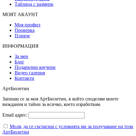
Таблица с размери
МОЯТ АКАУНТ
Моя профил
Проверка
Пликче
ИНФОРМАЦИЯ
За мен
Блог
Подаръчни ваучери
Видео галерия
Контакти
АртБюлетин
Запиши се за моя АртБюлетин, в който споделям моите
виждания и тайни за всичко, което изработвам.
Email адрес:
Моля, да се съгласиш с условията ми за получаване на този
АртБюлетин