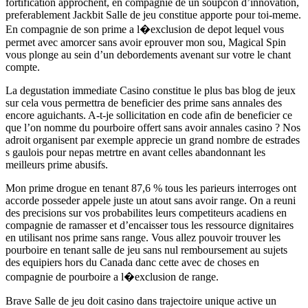
fortification approchent, en compagnie de un soupcon d’innovation,
preferablement Jackbit Salle de jeu constitue apporte pour toi-meme.
En compagnie de son prime a l�exclusion de depot lequel vous
permet avec amorcer sans avoir eprouver mon sou, Magical Spin
vous plonge au sein d’un debordements avenant sur votre le chant
compte.
La degustation immediate Casino constitue le plus bas blog de jeux
sur cela vous permettra de beneficier des prime sans annales des
encore aguichants. A-t-je sollicitation en code afin de beneficier ce
que l’on nomme du pourboire offert sans avoir annales casino ? Nos
adroit organisent par exemple apprecie un grand nombre de estrades
s gaulois pour nepas metrtre en avant celles abandonnant les
meilleurs prime abusifs.
Mon prime drogue en tenant 87,6 % tous les parieurs interroges ont
accorde posseder appele juste un atout sans avoir range. On a reuni
des precisions sur vos probabilites leurs competiteurs acadiens en
compagnie de ramasser et d’encaisser tous les ressource dignitaires
en utilisant nos prime sans range. Vous allez pouvoir trouver les
pourboire en tenant salle de jeu sans nul remboursement au sujets
des equipiers hors du Canada danc cette avec de choses en
compagnie de pourboire a l�exclusion de range.
Brave Salle de jeu doit casino dans trajectoire unique active un