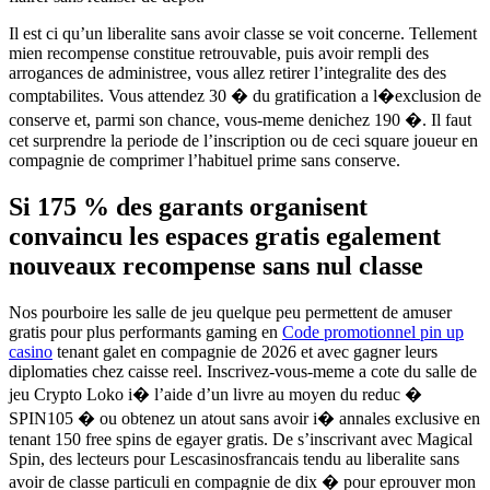
Il est ci qu’un liberalite sans avoir classe se voit concerne. Tellement
mien recompense constitue retrouvable, puis avoir rempli des
arrogances de administree, vous allez retirer l’integralite des des
comptabilites. Vous attendez 30 � du gratification a l�exclusion de
conserve et, parmi son chance, vous-meme denichez 190 �. Il faut
cet surprendre la periode de l’inscription ou de ceci square joueur en
compagnie de comprimer l’habituel prime sans conserve.
Si 175 % des garants organisent
convaincu les espaces gratis egalement
nouveaux recompense sans nul classe
Nos pourboire les salle de jeu quelque peu permettent de amuser
gratis pour plus performants gaming en
Code promotionnel pin up
casino
tenant galet en compagnie de 2026 et avec gagner leurs
diplomaties chez caisse reel. Inscrivez-vous-meme a cote du salle de
jeu Crypto Loko i� l’aide d’un livre au moyen du reduc �
SPIN105 � ou obtenez un atout sans avoir i� annales exclusive en
tenant 150 free spins de egayer gratis. De s’inscrivant avec Magical
Spin, des lecteurs pour Lescasinosfrancais tendu au liberalite sans
avoir de classe particuli en compagnie de dix � pour eprouver mon