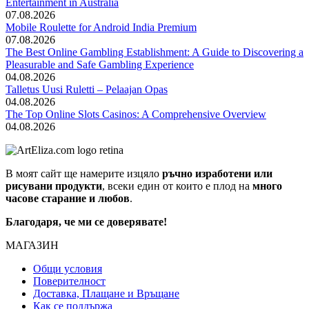
Entertainment in Australia
07.08.2026
Mobile Roulette for Android India Premium
07.08.2026
The Best Online Gambling Establishment: A Guide to Discovering a
Pleasurable and Safe Gambling Experience
04.08.2026
Talletus Uusi Ruletti – Pelaajan Opas
04.08.2026
The Top Online Slots Casinos: A Comprehensive Overview
04.08.2026
В моят сайт ще намерите изцяло
ръчно изработени или
рисувани продукти
, всеки един от които е плод на
много
часове старание и любов
.
Благодаря, че ми се доверявате!
МАГАЗИН
Общи условия
Поверителност
Доставка, Плащане и Връщане
Как се поддържа