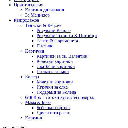
Принт изделия
Картини дигитални
За Маникюр
Разпродажба
Тениски & Кецове
Рисувани Кецове
Рисувани Тениски & Потници
Чанти & Портмонета
Плетиво
Картички
Картички за св. Валентин
Коледни картички
Сватбени картички
Пликове за пари
Коледа
Коледни картички
Играчки за елха
Подаръци за Коледа
Gift Box – готови кутии за подарък
Мама & Бебе
Бебешки портрет
Други интересни
Картини
You are here: