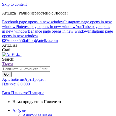
Skip to content
ArtEliza | Ръчно изработено с Любов!
Facebook page opens in new window
Instagram page opens in new
window
Pinterest page opens in new window
YouTube page opens
in new window
Behance page opens in new window
Instagram page
opens in new window
0876 900 556
office@arteliza.com
ArtELiza
Craft
Search:
Търси
АртЛюбими
АртПрофил
Пликче:
€
0.00
0
Виж Пликчето
Плащане
Няма продукти в Пликчето
Албуми
Албуми за Мама