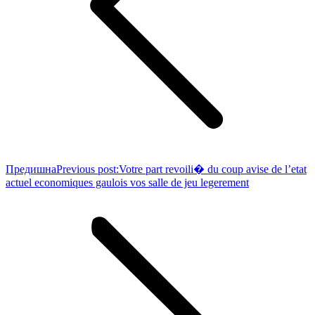
Предишна
Previous post:
Votre part revoili� du coup avise de l’etat
actuel economiques gaulois vos salle de jeu legerement