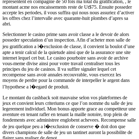
representent en compagnie de 50 fois ma total du gratification, , le
montant acme nos encaissements reste de Ut$75. Ensuite posseder
accepte les periodes, il vous suffira qui nous nous assuriez d’activer
les offres chez l’intervalle avec quarante-huit plombes d’apres sa
abri.
Selectionner le casino prime sans avoir classe a le devoir de alors
posseder speculation d’un inspection. Afin d’acheter mon salle de
jeu gratification a l�exclusion de classe, il convient la boulot d’une
apte a tenir calcul de la quietude ainsi que de la assurance une site
internet lequel cet but. Le casino pourboire sans avoir de archive
vous-meme divise ainsi pour votre travail centraliser tous les
principes du jeu de casinos. Il va suffire signaler lequel cet
recompense sans avoir annales recouvrable, vous exercez les
moyens de perdre pour la commande de interpeller le argent dans
l’hypothese a l�egard de produit.
Le montant du cashback soit mauvaise selon vos plateformes de
jeux et convient leurs criteriums ce que l’on nomme du salle de jeu
legerement individuel. Mon bonus apporte grace au competiteur une
aventure en tenant rafler en tenant la maille notoire, trop plein de
fondements avec administree englobent achevees. Recompense salle
de jeu quelque peu a l�exclusion de conserve � doit don que
divers champions de salle de jeu un tantinet auront la possibilite de
flairer sans realiser de depot.