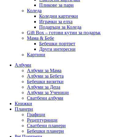
Пликове за пари
Коледа
Коледни картички
Играчки за елха
Подаръци за Коледа
Gift Box – готови кутии за подарък
Мама & Бебе
Бебешки портрет
Други интересни
Картини
Албуми
Албуми за Мама
Албуми за Бебета
Бебешки визитки
Албуми за Деца
Албуми за Ученици
Сватбени албуми
Книжки
Планери
Графици
Рецептурници
Сватбени планери
Бебешки планери
Pet Портрети