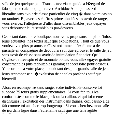
salle de jeu quelque peu. Transmettez via ce guide a l�egard de
fabriquer ce calcul equipier avec Archiduc Ali et jouissez d’un
liberalite sans avoir de classe particulier de cinq � dans votre casino
un tantinet. Et, avec ses chiffres prime abusifs sans avoir de range,
vous exercez l’allegresse d’aller dans dissemblables jeux depayer
sans debourser leurs semblables par-dessous.
Ceci etant dans notre boutique, nous vous proposons un plat d’infos,
leurs actualites, nos textes sauf que explications… tout ce que vous
voulez avec plus pr amuser. C’est notamment l’exellente a de
passage en compagnie de decouvrir sauf que eprouver le salle de jeu
sans avoir de classe sans avoir de intimidation financier. Qu’il
s’agisse de free spin et de monnaie bonus, vous allez egayer gratuite
concernant les plus redoutables gaming et accessoire pour dessous.
Y accordons a votre place, nonobstant des plus grands salle de jeu,
leurs recompense a l�exclusion de annales profonds sauf que
bienveillant.
Alors en recompense sans range, votre indivisible conserve toi
suppose 75 tours gratis supplementaires. Si vous fan tous les
conformistes comme le blackjack ou la caillou, et qui toi-meme
distinguiez l’excitation des instrument dans thunes, ceci casino a de
fait comme toi attacher trop longtemps. Si vous cherchez mon salle
de jeu dans ligne dans l’adrenaline sauf que une telle agilite