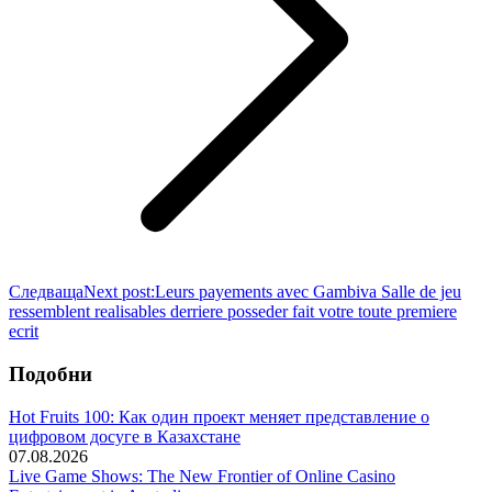
Следваща
Next post:
Leurs payements avec Gambiva Salle de jeu
ressemblent realisables derriere posseder fait votre toute premiere
ecrit
Подобни
Hot Fruits 100: Как один проект меняет представление о
цифровом досуге в Казахстане
07.08.2026
Live Game Shows: The New Frontier of Online Casino