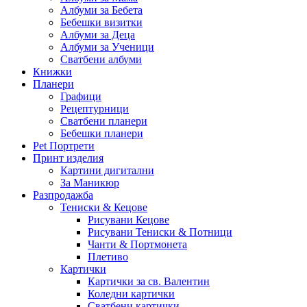
Албуми за Бебета
Бебешки визитки
Албуми за Деца
Албуми за Ученици
Сватбени албуми
Книжки
Планери
Графици
Рецептурници
Сватбени планери
Бебешки планери
Pet Портрети
Принт изделия
Картини дигитални
За Маникюр
Разпродажба
Тениски & Кецове
Рисувани Кецове
Рисувани Тениски & Потници
Чанти & Портмонета
Плетиво
Картички
Картички за св. Валентин
Коледни картички
Сватбени картички