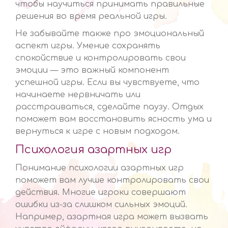
чтобы научиться принимать правильные
решения во время реальной игры.
Не забывайте также про эмоциональный
аспект игры. Умение сохранять
спокойствие и контролировать свои
эмоции — это важный компонент
успешной игры. Если вы чувствуете, что
начинаете нервничать или
расстраиваться, сделайте паузу. Отдых
поможет вам восстановить ясность ума и
вернуться к игре с новым подходом.
Психология азартных игр
Понимание психологии азартных игр
поможет вам лучше контролировать свои
действия. Многие игроки совершают
ошибки из-за слишком сильных эмоций.
Например, азартная игра может вызвать