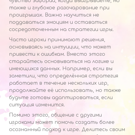
чувство эйфории, когда выигрываете, но
также и глубокое разочарование при
проигрышах. Важно научиться не
поддаваться эмоциям и оставаться
сосредоточенным на стратегии игры.
Часто игроки принимают решения,
основываясь на интуиции, что может
привести к ошибкам. Вместо этого
старайтесь основываться на логике и
имеющихся данных. Например, если вы
заметили, что определённая стратегия
работает в течение нескольких игр,
продолжайте её использовать, но также
будьте готовы адаптироваться, если
ситуация изменится.
Помимо этого, общение с другими
игроками может помочь создать более
осознанный подход к игре. Делитесь своим