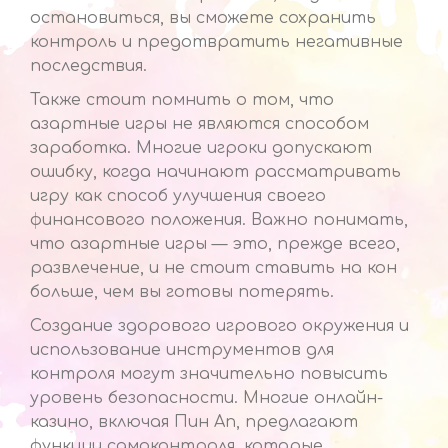
остановиться, вы сможете сохранить
контроль и предотвратить негативные
последствия.
Также стоит помнить о том, что
азартные игры не являются способом
заработка. Многие игроки допускают
ошибку, когда начинают рассматривать
игру как способ улучшения своего
финансового положения. Важно понимать,
что азартные игры — это, прежде всего,
развлечение, и не стоит ставить на кон
больше, чем вы готовы потерять.
Создание здорового игрового окружения и
использование инструментов для
контроля могут значительно повысить
уровень безопасности. Многие онлайн-
казино, включая Пин Ап, предлагают
функции самоконтроля, которые