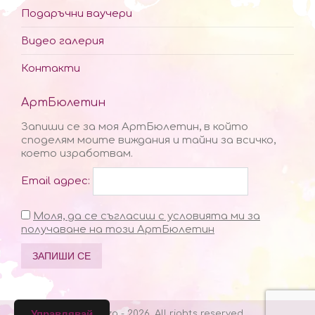
Подаръчни ваучери
Видео галерия
Контакти
АртБюлетин
Запиши се за моя АртБюлетин, в който
споделям моите виждания и тайни за всичко,
което изработвам.
Email адрес:
Моля, да се съгласиш с условията ми за
получаване на този АртБюлетин
Управлявай
© ArtEliza - 2026. All rights reserved.