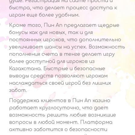
душе. Регистрация на сайте проста и
быстра, что делает процесс доступа к
играм еще более удобным.
Кроме того, Пин Ап предлагает щедрые
бонусы как для новых, так и для
постоянных игроков, что дополнительно
увеличивает шансы на успех. Возможность
пополнения счета в тенге делает игру
более доступной для игроков из
Казахстана. Быстрые и безопасные
выводы средств позволяют игрокам
наслаждаться своей игрой без лишних
забот.
Поддержка клиентов в Пин Ап казино
работает круглосуточно, что дает
возможность решить любые возникшие
вопросы в любой момент. Платформа
активно заботится о безопасности