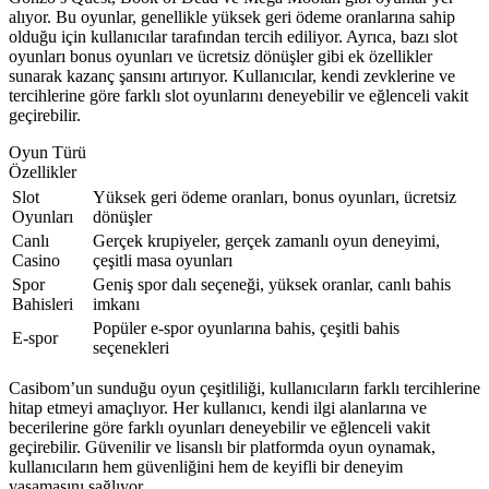
alıyor. Bu oyunlar, genellikle yüksek geri ödeme oranlarına sahip
olduğu için kullanıcılar tarafından tercih ediliyor. Ayrıca, bazı slot
oyunları bonus oyunları ve ücretsiz dönüşler gibi ek özellikler
sunarak kazanç şansını artırıyor. Kullanıcılar, kendi zevklerine ve
tercihlerine göre farklı slot oyunlarını deneyebilir ve eğlenceli vakit
geçirebilir.
Oyun Türü
Özellikler
Slot
Yüksek geri ödeme oranları, bonus oyunları, ücretsiz
Oyunları
dönüşler
Canlı
Gerçek krupiyeler, gerçek zamanlı oyun deneyimi,
Casino
çeşitli masa oyunları
Spor
Geniş spor dalı seçeneği, yüksek oranlar, canlı bahis
Bahisleri
imkanı
Popüler e-spor oyunlarına bahis, çeşitli bahis
E-spor
seçenekleri
Casibom’un sunduğu oyun çeşitliliği, kullanıcıların farklı tercihlerine
hitap etmeyi amaçlıyor. Her kullanıcı, kendi ilgi alanlarına ve
becerilerine göre farklı oyunları deneyebilir ve eğlenceli vakit
geçirebilir. Güvenilir ve lisanslı bir platformda oyun oynamak,
kullanıcıların hem güvenliğini hem de keyifli bir deneyim
yaşamasını sağlıyor.