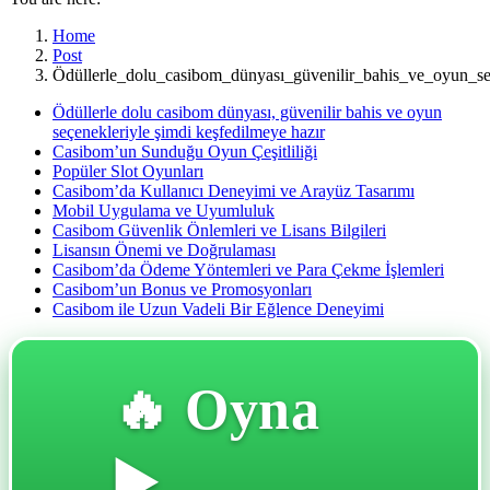
Home
Post
Ödüllerle_dolu_casibom_dünyası_güvenilir_bahis_ve_oyun_se
Ödüllerle dolu casibom dünyası, güvenilir bahis ve oyun
seçenekleriyle şimdi keşfedilmeye hazır
Casibom’un Sunduğu Oyun Çeşitliliği
Popüler Slot Oyunları
Casibom’da Kullanıcı Deneyimi ve Arayüz Tasarımı
Mobil Uygulama ve Uyumluluk
Casibom Güvenlik Önlemleri ve Lisans Bilgileri
Lisansın Önemi ve Doğrulaması
Casibom’da Ödeme Yöntemleri ve Para Çekme İşlemleri
Casibom’un Bonus ve Promosyonları
Casibom ile Uzun Vadeli Bir Eğlence Deneyimi
🔥 Oyna
▶️