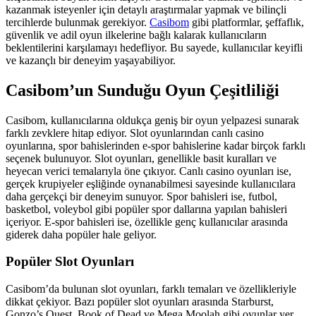
kazanmak isteyenler için detaylı araştırmalar yapmak ve bilinçli
tercihlerde bulunmak gerekiyor.
Casibom
gibi platformlar, şeffaflık,
güvenlik ve adil oyun ilkelerine bağlı kalarak kullanıcıların
beklentilerini karşılamayı hedefliyor. Bu sayede, kullanıcılar keyifli
ve kazançlı bir deneyim yaşayabiliyor.
Casibom’un Sunduğu Oyun Çeşitliliği
Casibom, kullanıcılarına oldukça geniş bir oyun yelpazesi sunarak
farklı zevklere hitap ediyor. Slot oyunlarından canlı casino
oyunlarına, spor bahislerinden e-spor bahislerine kadar birçok farklı
seçenek bulunuyor. Slot oyunları, genellikle basit kuralları ve
heyecan verici temalarıyla öne çıkıyor. Canlı casino oyunları ise,
gerçek krupiyeler eşliğinde oynanabilmesi sayesinde kullanıcılara
daha gerçekçi bir deneyim sunuyor. Spor bahisleri ise, futbol,
basketbol, voleybol gibi popüler spor dallarına yapılan bahisleri
içeriyor. E-spor bahisleri ise, özellikle genç kullanıcılar arasında
giderek daha popüler hale geliyor.
Popüler Slot Oyunları
Casibom’da bulunan slot oyunları, farklı temaları ve özellikleriyle
dikkat çekiyor. Bazı popüler slot oyunları arasında Starburst,
Gonzo’s Quest, Book of Dead ve Mega Moolah gibi oyunlar yer