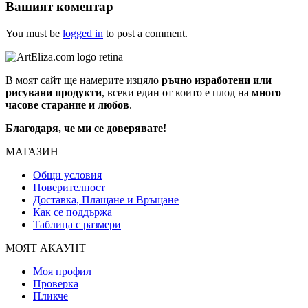
Вашият коментар
You must be
logged in
to post a comment.
В моят сайт ще намерите изцяло
ръчно изработени или
рисувани продукти
, всеки един от които е плод на
много
часове старание и любов
.
Благодаря, че ми се доверявате!
МАГАЗИН
Общи условия
Поверителност
Доставка, Плащане и Връщане
Как се поддържа
Таблица с размери
МОЯТ АКАУНТ
Моя профил
Проверка
Пликче