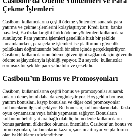
Casibom’da Ödeme Yöntemleri ve Para
Çekme İşlemleri
Casibom, kullanıcılarına çeşitli ödeme yöntemleri sunarak para
yatırma ve çekme işlemlerini kolaylaştırıyor. Kredi kartı, banka
havalesi, E-cüzdanlar gibi farklı ödeme yöntemleri kullanıcılara
sunuluyor. Para yatırma işlemleri genellikle hızlı bir şekilde
tamamlanırken, para çekme işlemleri ise platformun güvenlik
politikaları doğrultusunda belirli bir süre içinde gerçekleştiriliyor.
Casibom, kullanıcılarının ödeme güvenliğini sağlamak için güvenilir
ödeme sağlayıcılarıyla işbirliği yapıyor. Bu sayede, kullanıcılar
sorunsuz bir şekilde para yatırabilir ve çekebilir.
Casibom’un Bonus ve Promosyonları
Casibom, kullanıcılarına çeşitli bonus ve promosyonlar sunarak
onların deneyimini daha da zenginleştiriyor. Hoş geldin bonusu,
yatırım bonusları, kayıp bonusları ve diğer özel promosyonlar
kullanıcıların ilgisini çekiyor. Bu bonuslar, kullanıcıların daha fazla
oyun oynamasını veya bahis yapmasını sağlıyor. Bonusların
kullanımı belirli şartlara bağlı olabilir, bu nedenle kullanıcıların
bonus şartlarını dikkatlice okuması önemlidir. Casibom’un bonus ve
promosyonları, kullanıcıların kazanç şansını artırıyor ve platforma
olan bağlılıklarını güçlendiriyor.