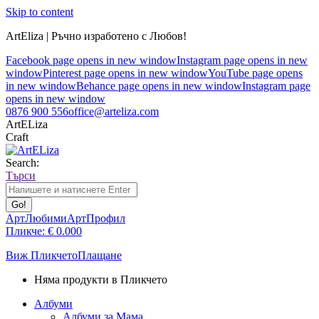
Skip to content
ArtEliza | Ръчно изработено с Любов!
Facebook page opens in new window
Instagram page opens in new
window
Pinterest page opens in new window
YouTube page opens
in new window
Behance page opens in new window
Instagram page
opens in new window
0876 900 556
office@arteliza.com
ArtELiza
Craft
Search:
Търси
АртЛюбими
АртПрофил
Пликче:
€
0.00
0
Виж Пликчето
Плащане
Няма продукти в Пликчето
Албуми
Албуми за Мама