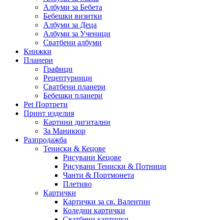
Албуми за Бебета
Бебешки визитки
Албуми за Деца
Албуми за Ученици
Сватбени албуми
Книжки
Планери
Графици
Рецептурници
Сватбени планери
Бебешки планери
Pet Портрети
Принт изделия
Картини дигитални
За Маникюр
Разпродажба
Тениски & Кецове
Рисувани Кецове
Рисувани Тениски & Потници
Чанти & Портмонета
Плетиво
Картички
Картички за св. Валентин
Коледни картички
Сватбени картички