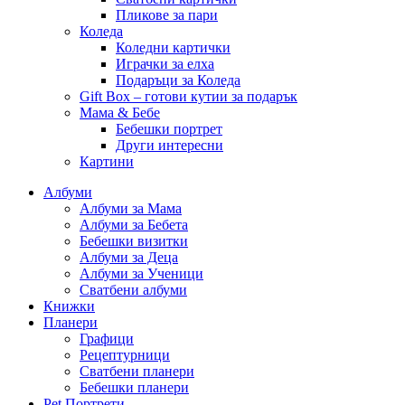
Пликове за пари
Коледа
Коледни картички
Играчки за елха
Подаръци за Коледа
Gift Box – готови кутии за подарък
Мама & Бебе
Бебешки портрет
Други интересни
Картини
Албуми
Албуми за Мама
Албуми за Бебета
Бебешки визитки
Албуми за Деца
Албуми за Ученици
Сватбени албуми
Книжки
Планери
Графици
Рецептурници
Сватбени планери
Бебешки планери
Pet Портрети