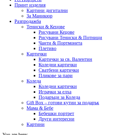
Принт изделия
Картини дигитални
За Маникюр
Разпродажба
Тениски & Кецове
Рисувани Кецове
Рисувани Тениски & Потници
Чанти & Портмонета
Плетиво
Картички
Картички за св. Валентин
Коледни картички
Сватбени картички
Пликове за пари
Коледа
Коледни картички
Играчки за елха
Подаръци за Коледа
Gift Box – готови кутии за подарък
Мама & Бебе
Бебешки портрет
Други интересни
Картини
You are here: