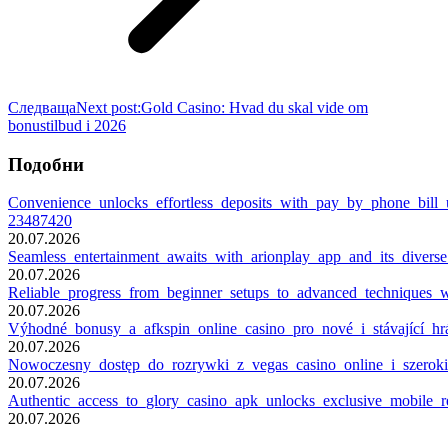
Следваща
Next post:
Gold Casino: Hvad du skal vide om
bonustilbud i 2026
Подобни
Convenience_unlocks_effortless_deposits_with_pay_by_phone_bill_
23487420
20.07.2026
Seamless_entertainment_awaits_with_arionplay_app_and_its_diverse
20.07.2026
Reliable_progress_from_beginner_setups_to_advanced_techniques_
20.07.2026
Výhodné_bonusy_a_afkspin_online_casino_pro_nové_i_stávající_h
20.07.2026
Nowoczesny_dostęp_do_rozrywki_z_vegas_casino_online_i_szero
20.07.2026
Authentic_access_to_glory_casino_apk_unlocks_exclusive_mobile_
20.07.2026