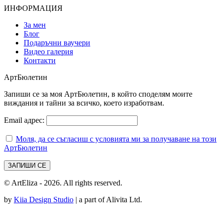
ИНФОРМАЦИЯ
За мен
Блог
Подаръчни ваучери
Видео галерия
Контакти
АртБюлетин
Запиши се за моя АртБюлетин, в който споделям моите
виждания и тайни за всичко, което изработвам.
Email адрес:
Моля, да се съгласиш с условията ми за получаване на този
АртБюлетин
© ArtEliza - 2026. All rights reserved.
by
Kiia Design Studio
| a part of Alivita Ltd.