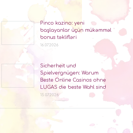
Pinco kazino: yeni
başlayanlar üçün mükəmməl
bonus təklifləri
16.07.2026
Sicherheit und
Spielvergnügen: Warum
Beste Online Casinos ohne
LUGAS die beste Wahl sind
15.07.2026