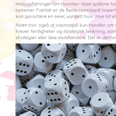
misoppfatninger om hvordan disse spillene funge
systemer. Faktisk er de fleste casinospill base
kan garantere en seier, uansett hvor mye tid ell
Noen tror også at casinospill kun handler om fla
krever ferdigheter og strategisk tenkning, som
strategier eller lese motstandere. Det er derfor 