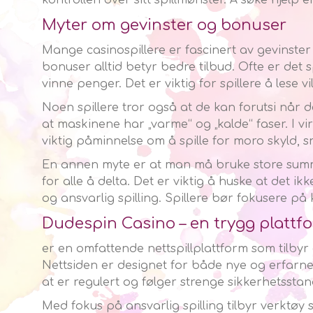
kontrollen over sitt spillmønster. Å søke hjelp er
Myter om gevinster og bonuser
Mange casinospillere er fascinert av gevinster 
bonuser alltid betyr bedre tilbud. Ofte er det 
vinne penger. Det er viktig for spillere å lese
Noen spillere tror også at de kan forutsi når de
at maskinene har „varme“ og „kalde“ faser. I vi
viktig påminnelse om å spille for moro skyld, sn
En annen myte er at man må bruke store summer
for alle å delta. Det er viktig å huske at det 
og ansvarlig spilling. Spillere bør fokusere på 
Dudespin Casino – en trygg plattfo
er en omfattende nettspillplattform som tilbyr e
Nettsiden er designet for både nye og erfarne s
at er regulert og følger strenge sikkerhetsstan
Med fokus på ansvarlig spilling tilbyr verktøy s