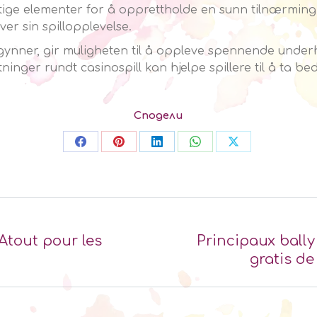
ge elementer for å opprettholde en sunn tilnærming ti
ver sin spillopplevelse.
gynner, gir muligheten til å oppleve spennende underho
ger rundt casinospill kan hjelpe spillere til å ta bedr
Сподели
Share
Share
Share
Share
Share
on
on
on
on
on
Facebook
Pinterest
LinkedIn
WhatsApp
X
Atout pour les
Principaux bally
Next
gratis de
post: