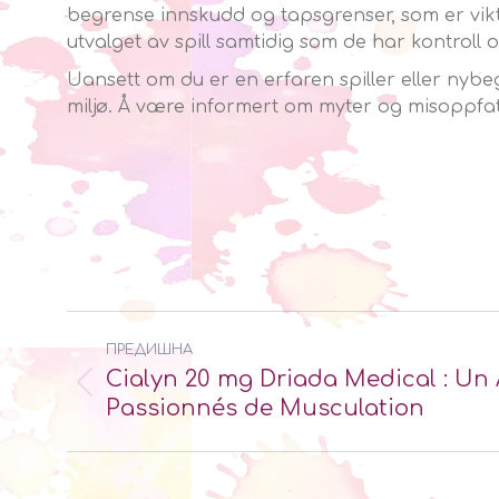
begrense innskudd og tapsgrenser, som er vikti
utvalget av spill samtidig som de har kontroll o
Uansett om du er en erfaren spiller eller nybe
miljø. Å være informert om myter og misoppfatnin
Post
ПРЕДИШНА
navigation
Cialyn 20 mg Driada Medical : Un 
Previous
Passionnés de Musculation
post: