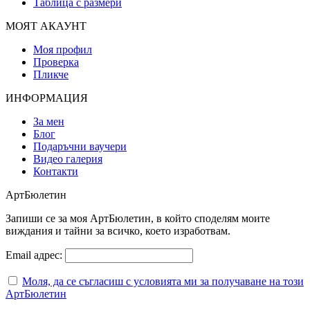
Таблица с размери
МОЯТ АКАУНТ
Моя профил
Проверка
Пликче
ИНФОРМАЦИЯ
За мен
Блог
Подаръчни ваучери
Видео галерия
Контакти
АртБюлетин
Запиши се за моя АртБюлетин, в който споделям моите
виждания и тайни за всичко, което изработвам.
Email адрес:
Моля, да се съгласиш с условията ми за получаване на този
АртБюлетин