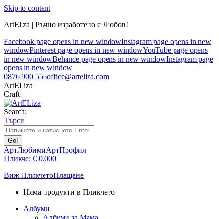
Skip to content
ArtEliza | Ръчно изработено с Любов!
Facebook page opens in new window
Instagram page opens in new
window
Pinterest page opens in new window
YouTube page opens
in new window
Behance page opens in new window
Instagram page
opens in new window
0876 900 556
office@arteliza.com
ArtELiza
Craft
Search:
Търси
АртЛюбими
АртПрофил
Пликче:
€
0.00
0
Виж Пликчето
Плащане
Няма продукти в Пликчето
Албуми
Албуми за Мама