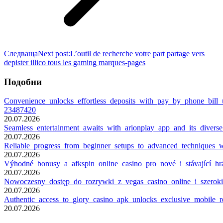
Следваща
Next post:
L’outil de recherche votre part partage vers
depister illico tous les gaming marques-pages
Подобни
Convenience_unlocks_effortless_deposits_with_pay_by_phone_bill_
23487420
20.07.2026
Seamless_entertainment_awaits_with_arionplay_app_and_its_diverse
20.07.2026
Reliable_progress_from_beginner_setups_to_advanced_techniques_
20.07.2026
Výhodné_bonusy_a_afkspin_online_casino_pro_nové_i_stávající_h
20.07.2026
Nowoczesny_dostęp_do_rozrywki_z_vegas_casino_online_i_szero
20.07.2026
Authentic_access_to_glory_casino_apk_unlocks_exclusive_mobile_
20.07.2026