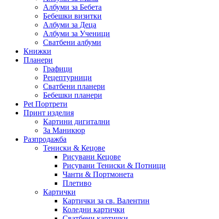
Албуми за Бебета
Бебешки визитки
Албуми за Деца
Албуми за Ученици
Сватбени албуми
Книжки
Планери
Графици
Рецептурници
Сватбени планери
Бебешки планери
Pet Портрети
Принт изделия
Картини дигитални
За Маникюр
Разпродажба
Тениски & Кецове
Рисувани Кецове
Рисувани Тениски & Потници
Чанти & Портмонета
Плетиво
Картички
Картички за св. Валентин
Коледни картички
Сватбени картички