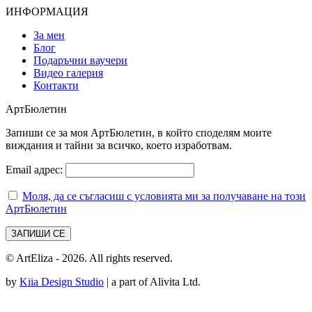
ИНФОРМАЦИЯ
За мен
Блог
Подаръчни ваучери
Видео галерия
Контакти
АртБюлетин
Запиши се за моя АртБюлетин, в който споделям моите
виждания и тайни за всичко, което изработвам.
Email адрес:
Моля, да се съгласиш с условията ми за получаване на този
АртБюлетин
© ArtEliza - 2026. All rights reserved.
by
Kiia Design Studio
| a part of Alivita Ltd.