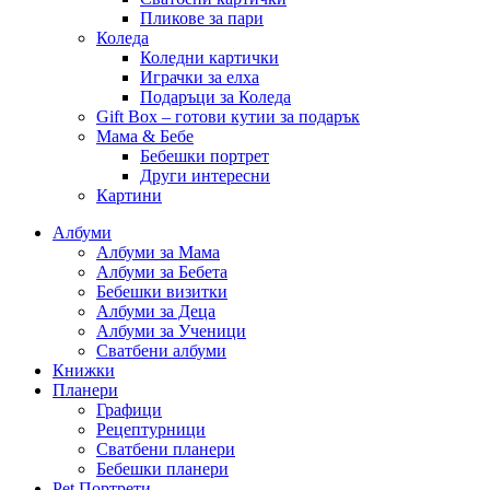
Пликове за пари
Коледа
Коледни картички
Играчки за елха
Подаръци за Коледа
Gift Box – готови кутии за подарък
Мама & Бебе
Бебешки портрет
Други интересни
Картини
Албуми
Албуми за Мама
Албуми за Бебета
Бебешки визитки
Албуми за Деца
Албуми за Ученици
Сватбени албуми
Книжки
Планери
Графици
Рецептурници
Сватбени планери
Бебешки планери
Pet Портрети