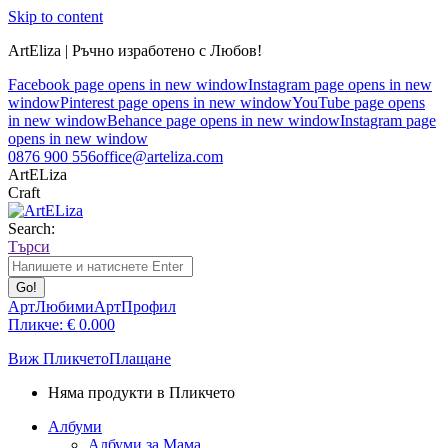
Skip to content
ArtEliza | Ръчно изработено с Любов!
Facebook page opens in new window
Instagram page opens in new
window
Pinterest page opens in new window
YouTube page opens
in new window
Behance page opens in new window
Instagram page
opens in new window
0876 900 556
office@arteliza.com
ArtELiza
Craft
Search:
Търси
АртЛюбими
АртПрофил
Пликче:
€
0.00
0
Виж Пликчето
Плащане
Няма продукти в Пликчето
Албуми
Албуми за Мама