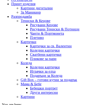
Принт изделия
Картини дигитални
За Маникюр
Разпродажба
Тениски & Кецове
Рисувани Кецове
Рисувани Тениски & Потници
Чанти & Портмонета
Плетиво
Картички
Картички за св. Валентин
Коледни картички
Сватбени картички
Пликове за пари
Коледа
Коледни картички
Играчки за елха
Подаръци за Коледа
Gift Box – готови кутии за подарък
Мама & Бебе
Бебешки портрет
Други интересни
Картини
You are here: