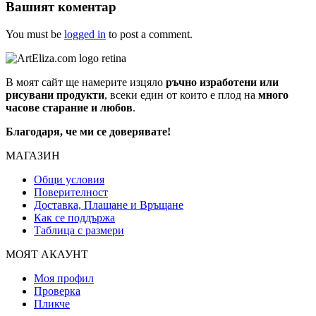
Вашият коментар
You must be
logged in
to post a comment.
В моят сайт ще намерите изцяло
ръчно изработени или
рисувани продукти
, всеки един от които е плод на
много
часове старание и любов
.
Благодаря, че ми се доверявате!
МАГАЗИН
Общи условия
Поверителност
Доставка, Плащане и Връщане
Как се поддържа
Таблица с размери
МОЯТ АКАУНТ
Моя профил
Проверка
Пликче