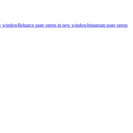
ew window
Behance page opens in new window
Instagram page opens