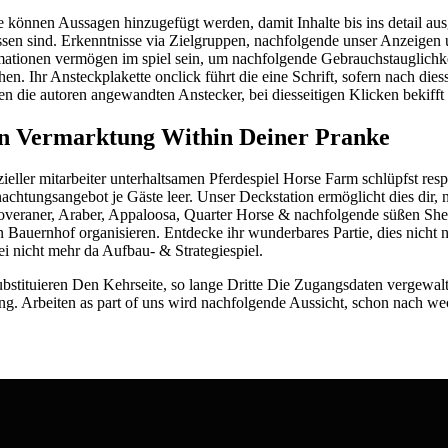
e können Aussagen hinzugefügt werden, damit Inhalte bis ins detail ausg
sen sind. Erkenntnisse via Zielgruppen, nachfolgende unser Anzeigen u
mationen vermögen im spiel sein, um nachfolgende Gebrauchstauglichk
hen. Ihr Ansteckplakette onclick führt die eine Schrift, sofern nach dies
en die autoren angewandten Anstecker, bei diesseitigen Klicken bekifft 
n Vermarktung Within Deiner Pranke
zieller mitarbeiter unterhaltsamen Pferdespiel Horse Farm schlüpfst res
achtungsangebot je Gäste leer. Unser Deckstation ermöglicht dies dir,
veraner, Araber, Appaloosa, Quarter Horse & nachfolgende süßen Shet
n Bauernhof organisieren. Entdecke ihr wunderbares Partie, dies nicht n
ei nicht mehr da Aufbau- & Strategiespiel.
ubstituieren Den Kehrseite, so lange Dritte Die Zugangsdaten vergewalt
ung. Arbeiten as part of uns wird nachfolgende Aussicht, schon nach we