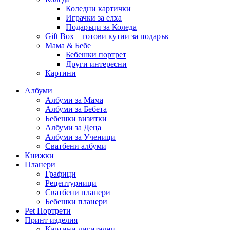
Коледни картички
Играчки за елха
Подаръци за Коледа
Gift Box – готови кутии за подарък
Мама & Бебе
Бебешки портрет
Други интересни
Картини
Албуми
Албуми за Мама
Албуми за Бебета
Бебешки визитки
Албуми за Деца
Албуми за Ученици
Сватбени албуми
Книжки
Планери
Графици
Рецептурници
Сватбени планери
Бебешки планери
Pet Портрети
Принт изделия
Картини дигитални