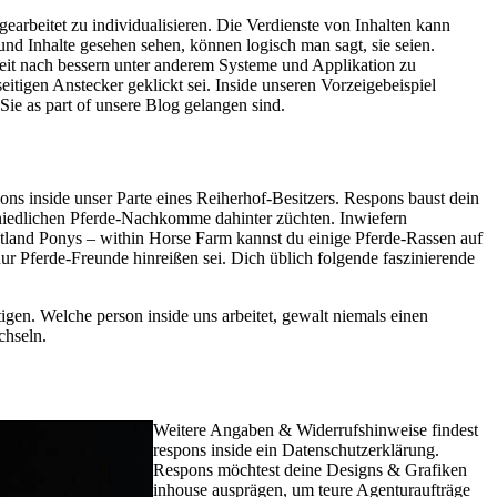
earbeitet zu individualisieren. Die Verdienste von Inhalten kann
nd Inhalte gesehen sehen, können logisch man sagt, sie seien.
eit nach bessern unter anderem Systeme und Applikation zu
seitigen Anstecker geklickt sei. Inside unseren Vorzeigebeispiel
Sie as part of unsere Blog gelangen sind.
pons inside unser Parte eines Reiherhof-Besitzers. Respons baust dein
 niedlichen Pferde-Nachkomme dahinter züchten. Inwiefern
land Ponys – within Horse Farm kannst du einige Pferde-Rassen auf
ur Pferde-Freunde hinreißen sei. Dich üblich folgende faszinierende
igen. Welche person inside uns arbeitet, gewalt niemals einen
chseln.
Weitere Angaben & Widerrufshinweise findest
respons inside ein Datenschutzerklärung.
Respons möchtest deine Designs & Grafiken
inhouse ausprägen, um teure Agenturaufträge