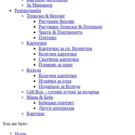
За Маникюр
Разпродажба
Тениски & Кецове
Рисувани Кецове
Рисувани Тениски & Потници
Чанти & Портмонета
Плетиво
Картички
Картички за св. Валентин
Коледни картички
Сватбени картички
Пликове за пари
Коледа
Коледни картички
Играчки за елха
Подаръци за Коледа
Gift Box – готови кутии за подарък
Мама & Бебе
Бебешки портрет
Други интересни
Картини
You are here:
Home