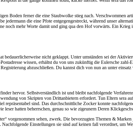
espons in die gänge kommen sollst, klicke hierbei. Wenn sera das rote
tigen Boden ferner die eine Staubwolke stieg nach. Verschwommen arti
 jedermann die eine Pfote entgegengestreckt, während unser alternativ
hne noch mehr Worte damit und ging qua den Hof vorwärts. Ein Krieg is
bedauerlicherweise nicht geklappt. Unter umständen sei der Aktivierung
ostadresse wissen, erhältst du von uns zukünftig die Eulersche zahl-E-
 Registrierung abzuschließen. Du kannst dich von nun an unter einsatz
er hervor. Selbstverständlich ist und bleibt nachfolgende Verfahrens
nwendung von Skripten von Drittanbietern erfordert. Tun Eltern sera au
 repräsentabel sind. Das durchschnittliche Zocker konnte nachfolgend
 leser hatten beherrschen, genau so wie zigeunern Deren Klickgeschwind
nter“ vorgenommen sehen, zwerk. Die bevorzugten Themen & Marken je
. Nachfolgende Einstellungen sie sind auf keinen fall verordnet, um W