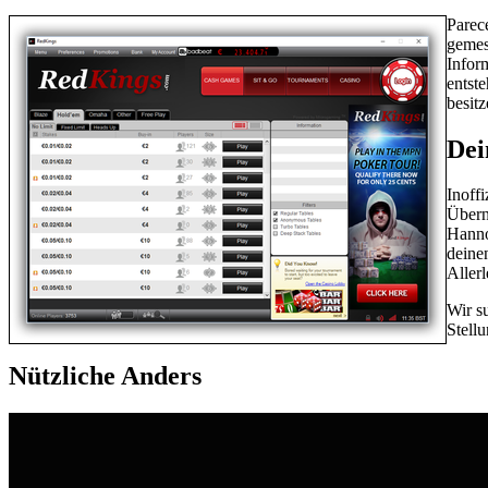
Parec
gemes
Infor
entste
besitz
Dei
Inoffi
Übern
Hanno
deine
Allerl
Wir s
Stell
Nützliche Anders