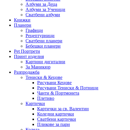
Албуми за Деца
Албуми за Ученици
Сватбени албуми
Книжки
Планери
Графици
Рецептурници
Сватбени планери
Бебешки планери
Pet Портрети
Принт изделия
Картини дигитални
За Маникюр
Разпродажба
Тениски & Кецове
Рисувани Кецове
Рисувани Тениски & Потници
Чанти & Портмонета
Плетиво
Картички
Картички за св. Валентин
Коледни картички
Сватбени картички
Пликове за пари
Коледа