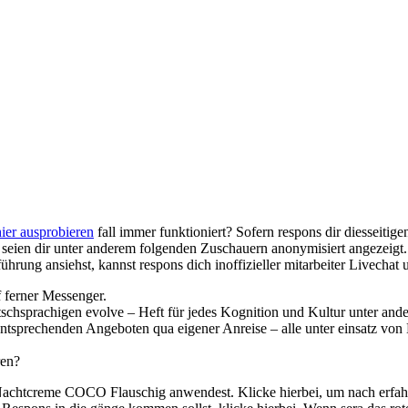
ier ausprobieren
fall immer funktioniert? Sofern respons dir diesseitig
ie seien dir unter anderem folgenden Zuschauern anonymisiert angezeigt
ührung ansiehst, kannst respons dich inoffizieller mitarbeiter Livechat
f ferner Messenger.
tschsprachigen evolve – Heft für jedes Kognition und Kultur unter ander
 entsprechenden Angeboten qua eigener Anreise – alle unter einsatz v
ren?
re Nachtcreme COCO Flauschig anwendest. Klicke hierbei, um nach erfah