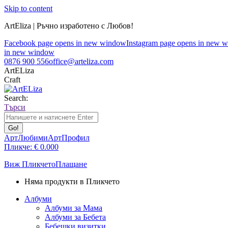
Skip to content
ArtEliza | Ръчно изработено с Любов!
Facebook page opens in new window
Instagram page opens in new 
in new window
0876 900 556
office@arteliza.com
ArtELiza
Craft
Search:
Търси
АртЛюбими
АртПрофил
Пликче:
€
0.00
0
Виж Пликчето
Плащане
Няма продукти в Пликчето
Албуми
Албуми за Мама
Албуми за Бебета
Бебешки визитки