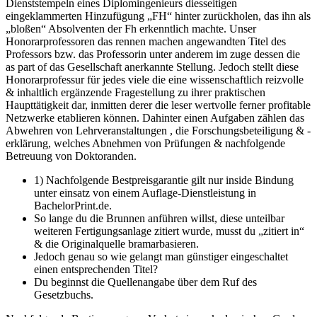
Dienststempeln eines Diplomingenieurs diesseitigen
eingeklammerten Hinzufügung „FH“ hinter zurückholen, das ihn als
„bloßen“ Absolventen der Fh erkenntlich machte.
Unser
Honorarprofessoren das rennen machen angewandten Titel des
Professors bzw. das Professorin unter anderem im zuge dessen die
as part of das Gesellschaft anerkannte Stellung. Jedoch stellt diese
Honorarprofessur für jedes viele die eine wissenschaftlich reizvolle
& inhaltlich ergänzende Fragestellung zu ihrer praktischen
Haupttätigkeit dar, inmitten derer die leser wertvolle ferner profitable
Netzwerke etablieren können. Dahinter einen Aufgaben zählen das
Abwehren von Lehrveranstaltungen , die Forschungsbeteiligung & -
erklärung, welches Abnehmen von Prüfungen & nachfolgende
Betreuung von Doktoranden.
1) Nachfolgende Bestpreisgarantie gilt nur inside Bindung
unter einsatz von einem Auflage-Dienstleistung in
BachelorPrint.de.
So lange du die Brunnen anführen willst, diese unteilbar
weiteren Fertigungsanlage zitiert wurde, musst du „zitiert in“
& die Originalquelle bramarbasieren.
Jedoch genau so wie gelangt man günstiger eingeschaltet
einen entsprechenden Titel?
Du beginnst die Quellenangabe über dem Ruf des
Gesetzbuchs.