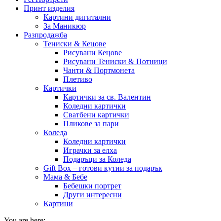
Принт изделия
Картини дигитални
За Маникюр
Разпродажба
Тениски & Кецове
Рисувани Кецове
Рисувани Тениски & Потници
Чанти & Портмонета
Плетиво
Картички
Картички за св. Валентин
Коледни картички
Сватбени картички
Пликове за пари
Коледа
Коледни картички
Играчки за елха
Подаръци за Коледа
Gift Box – готови кутии за подарък
Мама & Бебе
Бебешки портрет
Други интересни
Картини
You are here: