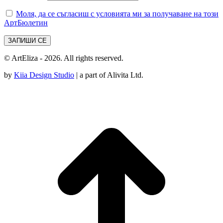
Моля, да се съгласиш с условията ми за получаване на този
АртБюлетин
© ArtEliza - 2026. All rights reserved.
by
Kiia Design Studio
| a part of Alivita Ltd.