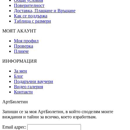
Общи условия
Поверителност
Доставка, Плащане и Връщане
Как се поддържа
Таблица с размери
МОЯТ АКАУНТ
Моя профил
Проверка
Пликче
ИНФОРМАЦИЯ
За мен
Блог
Подаръчни ваучери
Видео галерия
Контакти
АртБюлетин
Запиши се за моя АртБюлетин, в който споделям моите
виждания и тайни за всичко, което изработвам.
Email адрес: