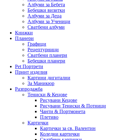
Албуми за Бебета
Бебешки визитки
Албуми за Деца
Албуми за Ученици
Сватбени албуми
Книжки
Планери
Графици
Рецептурници
Сватбени планери
Бебешки планери
Pet Портрети
Принт изделия
Картини дигитални
За Маникюр
Разпродажба
Тениски & Кецове
Рисувани Кецове
Рисувани Тениски & Потници
Чанти & Портмонета
Плетиво
Картички
Картички за св. Валентин
Коледни картички
Сватбени картички