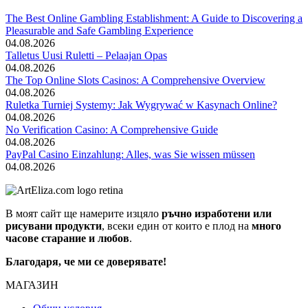
The Best Online Gambling Establishment: A Guide to Discovering a
Pleasurable and Safe Gambling Experience
04.08.2026
Talletus Uusi Ruletti – Pelaajan Opas
04.08.2026
The Top Online Slots Casinos: A Comprehensive Overview
04.08.2026
Ruletka Turniej Systemy: Jak Wygrywać w Kasynach Online?
04.08.2026
No Verification Casino: A Comprehensive Guide
04.08.2026
PayPal Casino Einzahlung: Alles, was Sie wissen müssen
04.08.2026
В моят сайт ще намерите изцяло
ръчно изработени или
рисувани продукти
, всеки един от които е плод на
много
часове старание и любов
.
Благодаря, че ми се доверявате!
МАГАЗИН