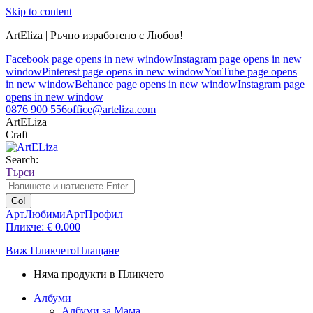
Skip to content
ArtEliza | Ръчно изработено с Любов!
Facebook page opens in new window
Instagram page opens in new
window
Pinterest page opens in new window
YouTube page opens
in new window
Behance page opens in new window
Instagram page
opens in new window
0876 900 556
office@arteliza.com
ArtELiza
Craft
Search:
Търси
АртЛюбими
АртПрофил
Пликче:
€
0.00
0
Виж Пликчето
Плащане
Няма продукти в Пликчето
Албуми
Албуми за Мама