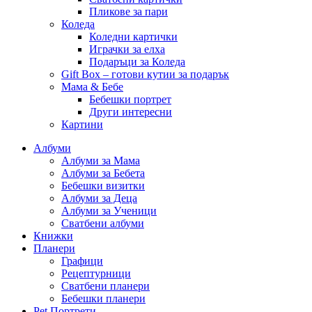
Пликове за пари
Коледа
Коледни картички
Играчки за елха
Подаръци за Коледа
Gift Box – готови кутии за подарък
Мама & Бебе
Бебешки портрет
Други интересни
Картини
Албуми
Албуми за Мама
Албуми за Бебета
Бебешки визитки
Албуми за Деца
Албуми за Ученици
Сватбени албуми
Книжки
Планери
Графици
Рецептурници
Сватбени планери
Бебешки планери
Pet Портрети