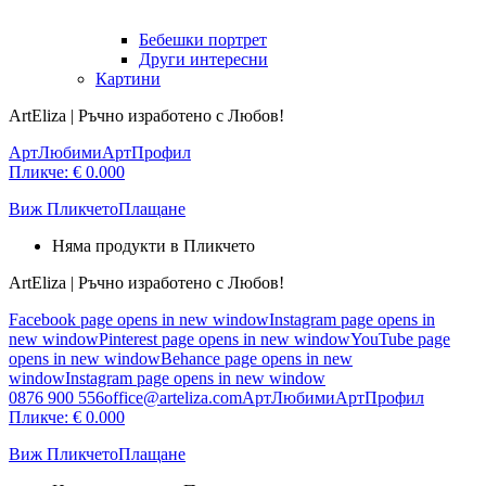
Бебешки портрет
Други интересни
Картини
ArtEliza | Ръчно изработено с Любов!
АртЛюбими
АртПрофил
Пликче:
€
0.00
0
Виж Пликчето
Плащане
Няма продукти в Пликчето
ArtEliza | Ръчно изработено с Любов!
Facebook page opens in new window
Instagram page opens in
new window
Pinterest page opens in new window
YouTube page
opens in new window
Behance page opens in new
window
Instagram page opens in new window
0876 900 556
office@arteliza.com
АртЛюбими
АртПрофил
Пликче:
€
0.00
0
Виж Пликчето
Плащане