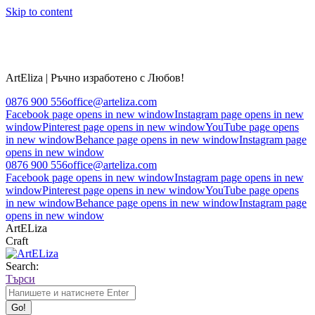
Skip to content
ArtEliza | Ръчно изработено с Любов!
0876 900 556
office@arteliza.com
Facebook page opens in new window
Instagram page opens in new
window
Pinterest page opens in new window
YouTube page opens
in new window
Behance page opens in new window
Instagram page
opens in new window
0876 900 556
office@arteliza.com
Facebook page opens in new window
Instagram page opens in new
window
Pinterest page opens in new window
YouTube page opens
in new window
Behance page opens in new window
Instagram page
opens in new window
ArtELiza
Craft
Search:
Търси