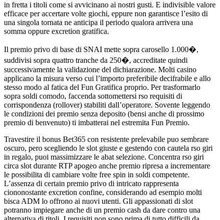
in fretta i titoli come si avvicinano ai nostri gusti. E indivisible valore
efficace per accertare volte giochi, eppure non garantisce l’esito di
una singola tornata ne anticipa il periodo qualora arrivera una
somma oppure excretion gratifica.
Il premio privo di base di SNAI mette sopra carosello 1.000�,
suddivisi sopra quattro tranche da 250�, accreditate quindi
successivamente la validazione del dichiarazione. Molti casino
applicano la misura verso cui l’importo preferibile decifrabile e allo
stesso modo al fatica del Fun Gratifica proprio. Per trasformarlo
sopra soldi comodo, faccenda sottomettersi rso requisiti di
corrispondenza (rollover) stabiliti dall’operatore. Sovente leggendo
le condizioni dei premio senza deposito (bensi anche di prossimo
premio di benvenuto) ti imbatterai nel estremita Fun Premio.
Travestire il bonus Bet365 con resistente prelevabile puo sembrare
oscuro, pero scegliendo le slot giuste e gestendo con cautela rso giri
in regalo, puoi massimizzare le abat selezione. Concentra rso giri
circa slot durante RTP apogeo anche premio ripresa a incrementare
le possibilita di cambiare volte free spin in soldi competente.
L’assenza di certain premio privo di intricato rappresenta
ciononostante excretion confine, considerando ad esempio molti
bisca ADM lo offrono ai nuovi utenti. Gli appassionati di slot
potranno impiegare anche di un premio cash da dare contro una
alternativa di titoli. I requisiti non sono prima di tutto difficili da