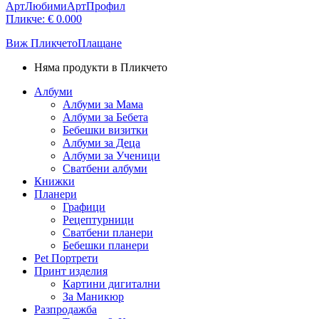
АртЛюбими
АртПрофил
Пликче:
€
0.00
0
Виж Пликчето
Плащане
Няма продукти в Пликчето
Албуми
Албуми за Мама
Албуми за Бебета
Бебешки визитки
Албуми за Деца
Албуми за Ученици
Сватбени албуми
Книжки
Планери
Графици
Рецептурници
Сватбени планери
Бебешки планери
Pet Портрети
Принт изделия
Картини дигитални
За Маникюр
Разпродажба