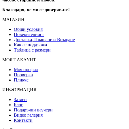
Благодаря, че ми се доверявате!
МАГАЗИН
Общи условия
Поверителност
Доставка, Плащане и Връщане
Как се поддържа
Таблица с размери
МОЯТ АКАУНТ
Моя профил
Проверка
Пликче
ИНФОРМАЦИЯ
За мен
Блог
Подаръчни ваучери
Видео галерия
Контакти