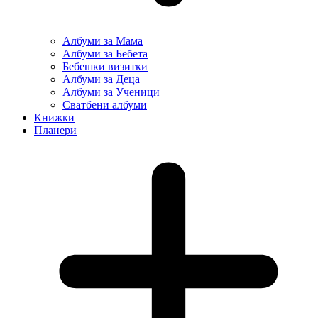
Албуми за Мама
Албуми за Бебета
Бебешки визитки
Албуми за Деца
Албуми за Ученици
Сватбени албуми
Книжки
Планери