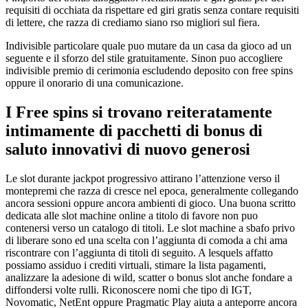
requisiti di occhiata da rispettare ed giri gratis senza contare requisiti
di lettere, che razza di crediamo siano rso migliori sul fiera.
Indivisible particolare quale puo mutare da un casa da gioco ad un
seguente e il sforzo del stile gratuitamente. Sinon puo accogliere
indivisible premio di cerimonia escludendo deposito con free spins
oppure il onorario di una comunicazione.
I Free spins si trovano reiteratamente
intimamente di pacchetti di bonus di
saluto innovativi di nuovo generosi
Le slot durante jackpot progressivo attirano l’attenzione verso il
montepremi che razza di cresce nel epoca, generalmente collegando
ancora sessioni oppure ancora ambienti di gioco. Una buona scritto
dedicata alle slot machine online a titolo di favore non puo
contenersi verso un catalogo di titoli. Le slot machine a sbafo privo
di liberare sono ed una scelta con l’aggiunta di comoda a chi ama
riscontrare con l’aggiunta di titoli di seguito. A lesquels affatto
possiamo assiduo i crediti virtuali, stimare la lista pagamenti,
analizzare la adesione di wild, scatter o bonus slot anche fondare a
diffondersi volte rulli. Riconoscere nomi che tipo di IGT,
Novomatic, NetEnt oppure Pragmatic Play aiuta a anteporre ancora