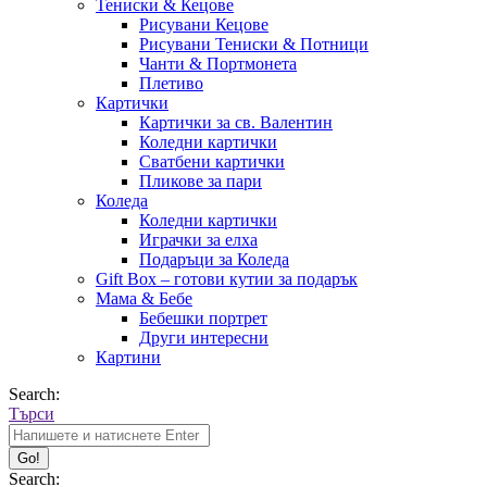
Тениски & Кецове
Рисувани Кецове
Рисувани Тениски & Потници
Чанти & Портмонета
Плетиво
Картички
Картички за св. Валентин
Коледни картички
Сватбени картички
Пликове за пари
Коледа
Коледни картички
Играчки за елха
Подаръци за Коледа
Gift Box – готови кутии за подарък
Мама & Бебе
Бебешки портрет
Други интересни
Картини
Search:
Търси
Search: