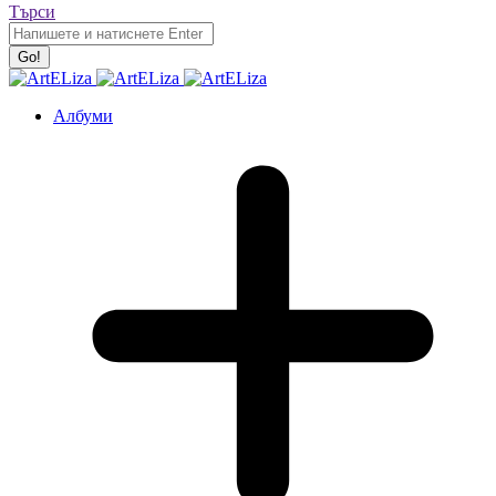
Търси
Албуми