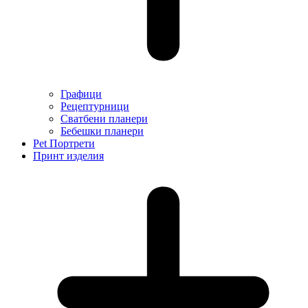
Графици
Рецептурници
Сватбени планери
Бебешки планери
Pet Портрети
Принт изделия