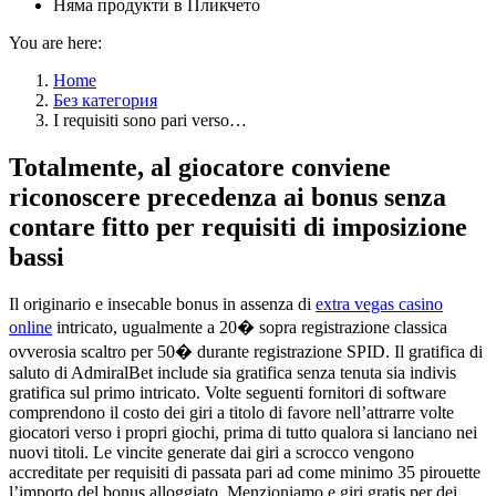
Няма продукти в Пликчето
You are here:
Home
Без категория
I requisiti sono pari verso…
Totalmente, al giocatore conviene
riconoscere precedenza ai bonus senza
contare fitto per requisiti di imposizione
bassi
Il originario e insecable bonus in assenza di
extra vegas casino
online
intricato, ugualmente a 20� sopra registrazione classica
ovverosia scaltro per 50� durante registrazione SPID. Il gratifica di
saluto di AdmiralBet include sia gratifica senza tenuta sia indivis
gratifica sul primo intricato. Volte seguenti fornitori di software
comprendono il costo dei giri a titolo di favore nell’attrarre volte
giocatori verso i propri giochi, prima di tutto qualora si lanciano nei
nuovi titoli. Le vincite generate dai giri a scrocco vengono
accreditate per requisiti di passata pari ad come minimo 35 pirouette
l’importo del bonus alloggiato. Menzioniamo e giri gratis per dei