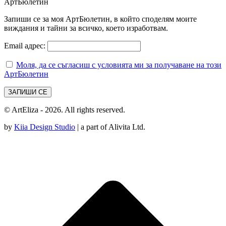
АртБюлетин
Запиши се за моя АртБюлетин, в който споделям моите
виждания и тайни за всичко, което изработвам.
Email адрес:
Моля, да се съгласиш с условията ми за получаване на този
АртБюлетин
© ArtEliza - 2026. All rights reserved.
by
Kiia Design Studio
| a part of Alivita Ltd.