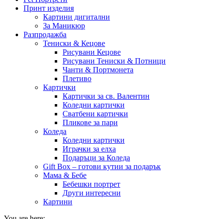
Принт изделия
Картини дигитални
За Маникюр
Разпродажба
Тениски & Кецове
Рисувани Кецове
Рисувани Тениски & Потници
Чанти & Портмонета
Плетиво
Картички
Картички за св. Валентин
Коледни картички
Сватбени картички
Пликове за пари
Коледа
Коледни картички
Играчки за елха
Подаръци за Коледа
Gift Box – готови кутии за подарък
Мама & Бебе
Бебешки портрет
Други интересни
Картини
You are here: