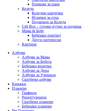
Пликове за пари
Коледа
Коледни картички
Играчки за елха
Подаръци за Коледа
Gift Box – готови кутии за подарък
Мама & Бебе
Бебешки портрет
Други интересни
Картини
Албуми
Албуми за Мама
Албуми за Бебета
Бебешки визитки
Албуми за Деца
Албуми за Ученици
Сватбени албуми
Книжки
Планери
Графици
Рецептурници
Сватбени планери
Бебешки планери
Pet Портрети