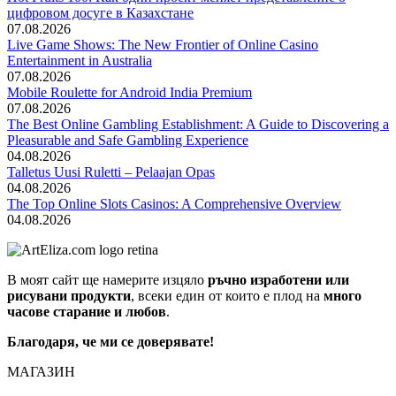
цифровом досуге в Казахстане
07.08.2026
Live Game Shows: The New Frontier of Online Casino
Entertainment in Australia
07.08.2026
Mobile Roulette for Android India Premium
07.08.2026
The Best Online Gambling Establishment: A Guide to Discovering a
Pleasurable and Safe Gambling Experience
04.08.2026
Talletus Uusi Ruletti – Pelaajan Opas
04.08.2026
The Top Online Slots Casinos: A Comprehensive Overview
04.08.2026
В моят сайт ще намерите изцяло
ръчно изработени или
рисувани продукти
, всеки един от които е плод на
много
часове старание и любов
.
Благодаря, че ми се доверявате!
МАГАЗИН