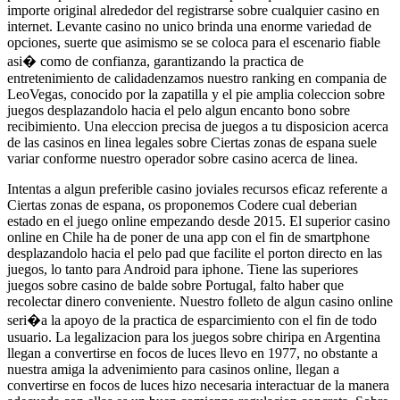
importe original alrededor del registrarse sobre cualquier casino en
internet. Levante casino no unico brinda una enorme variedad de
opciones, suerte que asimismo se se coloca para el escenario fiable
asi� como de confianza, garantizando la practica de
entretenimiento de calidadenzamos nuestro ranking en compania de
LeoVegas, conocido por la zapatilla y el pie amplia coleccion sobre
juegos desplazandolo hacia el pelo algun encanto bono sobre
recibimiento. Una eleccion precisa de juegos a tu disposicion acerca
de las casinos en linea legales sobre Ciertas zonas de espana suele
variar conforme nuestro operador sobre casino acerca de linea.
Intentas a algun preferible casino joviales recursos eficaz referente a
Ciertas zonas de espana, os proponemos Codere cual deberian
estado en el juego online empezando desde 2015. El superior casino
online en Chile ha de poner de una app con el fin de smartphone
desplazandolo hacia el pelo pad que facilite el porton directo en las
juegos, lo tanto para Android para iphone. Tiene las superiores
juegos sobre casino de balde sobre Portugal, falto haber que
recolectar dinero conveniente. Nuestro folleto de algun casino online
seri�a la apoyo de la practica de esparcimiento con el fin de todo
usuario. La legalizacion para los juegos sobre chiripa en Argentina
llegan a convertirse en focos de luces llevo en 1977, no obstante a
nuestra amiga la advenimiento para casinos online, llegan a
convertirse en focos de luces hizo necesaria interactuar de la manera