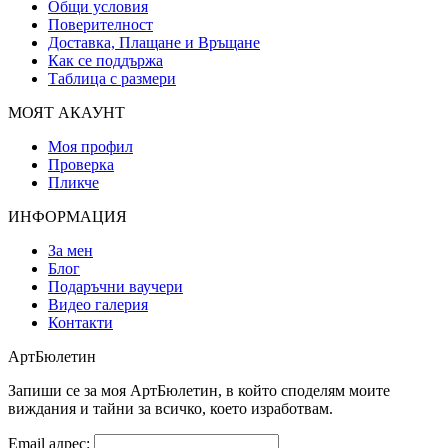
Общи условия
Поверителност
Доставка, Плащане и Връщане
Как се поддържа
Таблица с размери
МОЯТ АКАУНТ
Моя профил
Проверка
Пликче
ИНФОРМАЦИЯ
За мен
Блог
Подаръчни ваучери
Видео галерия
Контакти
АртБюлетин
Запиши се за моя АртБюлетин, в който споделям моите
виждания и тайни за всичко, което изработвам.
Email адрес: