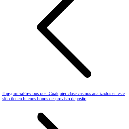
Предишна
Previous post:
Cualquier clase casinos analizados en este
sitio tienen buenos bonos desprovisto deposito