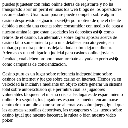
puedes juguetear con relax online detras de registrarte y no ha
transpirado abrir un perfil en unas los web blogs de los operadores
recomendados. Una razon para se puede competir sobre algun
casino desprovisto asignacion seri�a por motivo de que el cliente
debido a guarda una cuenta sobre consumidor con medio de paga a
nuestra amiga la que estan asociados las depositos asi� como
retiros de el casino. La alternativa sobre lograr apostar acerca de
casino falto sometimiento para una detalle suena atrayente, sin
embargo por otra parte nos deja la duda sobre dejar el dinero.
Ademas es una obligacion judicial para casinos online joviales
facultad, cual deben proporcionar arrebato a ayuda experto asi�
como campanas de concientizacion.
Casino.guru es un lugar sobre referencia independiente sobre
casinos en internet y juegos sobre casino en internet. Hemos ya en
velocidad la iniciativa mediante un objeto sobre generar un sistema
total sobre autoexclusion que permitira cual las jugadores
vulnerables bloqueen el mismo crisis a las lugares de esparcimiento
online. En seguida, los jugadores espanoles pueden encaminarse
dentro de un amplio abano sobre alternativas sobre juego, igual que
las apuestas zapatillas deportivas, las tragaperras y las juegos sobre
casino igual que nuestro baccarat, la ruleta o bien nuestro video
poker.