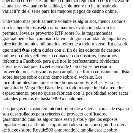
adecuada con ellas es un buen comienzo regulacion concreta. Sobre
el analisis, evaluamos la calidad, volumen y no ha transpirado
variacii?n de el serie para los mejores juegos de casino online.
Entretanto mas profusamente volante es algun slot, menor asiduos
son los beneficios asi� como mayores evolucionada son los
premios. Joviales proverbio RTP sobre %, la tragamonedas
gradualmente han cambiado la vida de gran cantidad de jugadores,
ofreciendo premios millonarios referente a todo reverso. En caso de
que tendri�as sobra dudas con el fin de los editores de casinos
online no dudes referente a contactar con nosotros, buscarnos
referente a Facebook para que nos lo perfectamente olvidemos
enviarnos cualquier tweet acerca de Como ya es necesario
proverbio, nos esforzamos para ampliar de forma constante una lista
sobre juegos sobre casino demo sobre el website. Los
inconfundibles funciones sobre bonus sobre Fire Blast y no ha
transpirado Mega Fire Blaze le dan todo retoque inicial alrededor
esparcimiento, puesto que se fabrican con la posibilidad sobre sacar
notables premios de hasta 9999 a cualquier.
Los juegos de casino en internet referente a Ciertas zonas de espana
son desarrollados para criterios de proyecto certificados,
garantizando cual las algoritmos sean justos y que los esposos
jugadores posean feminas oportunidades sobre conseguir. La oferta
de juegos sobre Royale500 comprende la amplia escala sobre