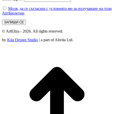
Моля, да се съгласиш с условията ми за получаване на този
АртБюлетин
© ArtEliza - 2026. All rights reserved.
by
Kiia Design Studio
| a part of Alivita Ltd.