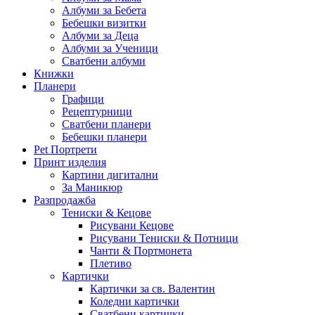
Албуми за Бебета
Бебешки визитки
Албуми за Деца
Албуми за Ученици
Сватбени албуми
Книжки
Планери
Графици
Рецептурници
Сватбени планери
Бебешки планери
Pet Портрети
Принт изделия
Картини дигитални
За Маникюр
Разпродажба
Тениски & Кецове
Рисувани Кецове
Рисувани Тениски & Потници
Чанти & Портмонета
Плетиво
Картички
Картички за св. Валентин
Коледни картички
Сватбени картички