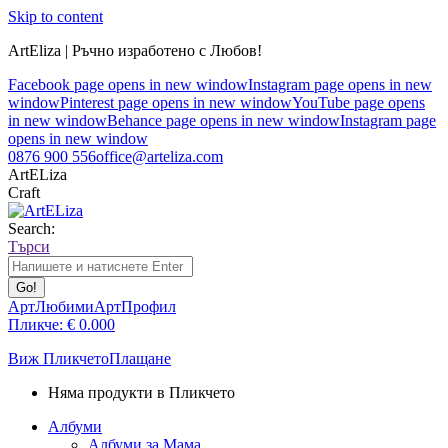
Skip to content
ArtEliza | Ръчно изработено с Любов!
Facebook page opens in new window
Instagram page opens in new
window
Pinterest page opens in new window
YouTube page opens
in new window
Behance page opens in new window
Instagram page
opens in new window
0876 900 556
office@arteliza.com
ArtELiza
Craft
Search:
Търси
АртЛюбими
АртПрофил
Пликче:
€
0.00
0
Виж Пликчето
Плащане
Няма продукти в Пликчето
Албуми
Албуми за Мама