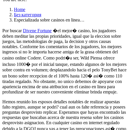
Home
Без категория
Especializada sobre casinos en linea…
Por buscar
Divene Fortune
�el mejor� casino, los jugadores
deben meditar las propias prioridades, igual que la eleccion sobre
juegos, las metodologias de paga, la decision y otros causas
notables. Conforme los comentarios de los jugadores, los mejores
ingresos si no le importa hacerse amiga de la grasa obtienen del
casino online Codere. Como podri�a ser, Wild Piensa ofrece
incluso 1000� por el inicial tanque, estando algunos de los mejores
sobre contra en volumen; desplazandolo hacia el pelo TonyBet hace
un bono sobre recepcion de el 100% hasta 120� asi� como 110
tiradas regalado. No obstante, no unico debemos de apoyarse con
apariencia encima de una atribucion en el casino en linea para
profundizar de ser nuestro conveniente eliminar brinda empuje.
Hemos reunido los esposos detalles notables de realizar apuestas
falto registro, aunque se podri? cual aun os falte referencia y posees
preguntas desprovisto replicar. Esperamos que hayas encontrado las
respuestas que buscabas acerca de nuestra resena sobre los casinos
desprovisto asignacion. En cualquier casino en internet regulado
debido a la DGOJ nunca vas a tener las preocupaciones asi� como