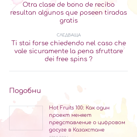
navigation
Otra clase de bono de recibo
resultan algunos que poseen tiradas
Previous
gratis
post:
СЛЕДВАЩА
Ti stai forse chiedendo nel caso che
vale sicuramente la pena sfruttare
Next
dei free spins ?
post:
Подобни
Hot Fruits 100: Как один
проект меняет
представление о цифровом
досуге в Казахстане