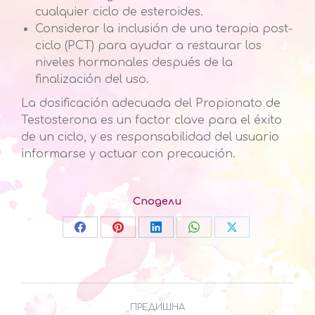
cualquier ciclo de esteroides.
Considerar la inclusión de una terapia post-
ciclo (PCT) para ayudar a restaurar los
niveles hormonales después de la
finalización del uso.
La dosificación adecuada del Propionato de
Testosterona es un factor clave para el éxito
de un ciclo, y es responsabilidad del usuario
informarse y actuar con precaución.
Сподели
Share
Share
Share
Share
Share
on
on
on
on
on
Facebook
Pinterest
LinkedIn
WhatsApp
X
Post
ПРЕДИШНА