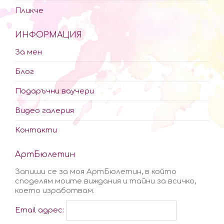
Пликче
ИНФОРМАЦИЯ
За мен
Блог
Подаръчни ваучери
Видео галерия
Контакти
АртБюлетин
Запиши се за моя АртБюлетин, в който
споделям моите виждания и тайни за всичко,
което изработвам.
Email адрес: