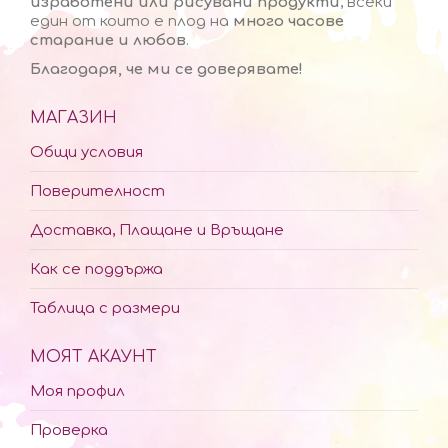
изработени или рисувани продукти
, всеки
един от които е плод на
много часове
старание и любов
.
Благодаря, че ми се доверявате!
МАГАЗИН
Общи условия
Поверителност
Доставка, Плащане и Връщане
Как се поддържа
Таблица с размери
МОЯТ АКАУНТ
Моя профил
Проверка