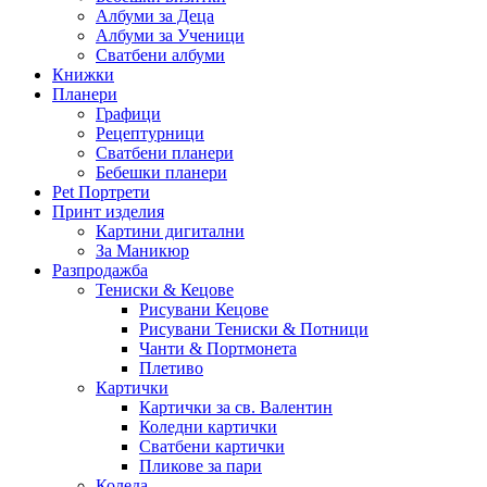
Албуми за Деца
Албуми за Ученици
Сватбени албуми
Книжки
Планери
Графици
Рецептурници
Сватбени планери
Бебешки планери
Pet Портрети
Принт изделия
Картини дигитални
За Маникюр
Разпродажба
Тениски & Кецове
Рисувани Кецове
Рисувани Тениски & Потници
Чанти & Портмонета
Плетиво
Картички
Картички за св. Валентин
Коледни картички
Сватбени картички
Пликове за пари
Коледа