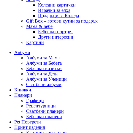
Коледни картички
Играчки за елха
Подаръци за Коледа
Gift Box – готови кутии за подарък
Мама & Бебе
Бебешки портрет
Други интересни
Картини
Албуми
Албуми за Мама
Албуми за Бебета
Бебешки визитки
Албуми за Деца
Албуми за Ученици
Сватбени албуми
Книжки
Планери
Графици
Рецептурници
Сватбени планери
Бебешки планери
Pet Портрети
Принт изделия
Картини дигитални