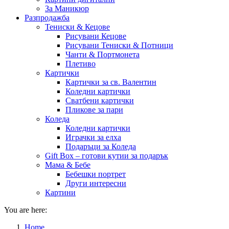
За Маникюр
Разпродажба
Тениски & Кецове
Рисувани Кецове
Рисувани Тениски & Потници
Чанти & Портмонета
Плетиво
Картички
Картички за св. Валентин
Коледни картички
Сватбени картички
Пликове за пари
Коледа
Коледни картички
Играчки за елха
Подаръци за Коледа
Gift Box – готови кутии за подарък
Мама & Бебе
Бебешки портрет
Други интересни
Картини
You are here:
Home