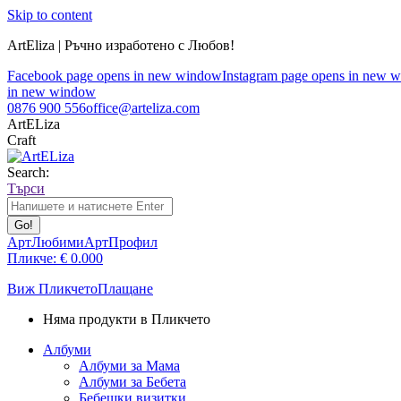
Skip to content
ArtEliza | Ръчно изработено с Любов!
Facebook page opens in new window
Instagram page opens in new 
in new window
0876 900 556
office@arteliza.com
ArtELiza
Craft
Search:
Търси
АртЛюбими
АртПрофил
Пликче:
€
0.00
0
Виж Пликчето
Плащане
Няма продукти в Пликчето
Албуми
Албуми за Мама
Албуми за Бебета
Бебешки визитки