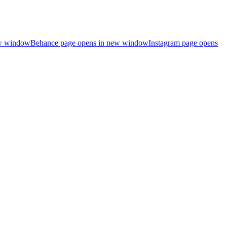
ew window
Behance page opens in new window
Instagram page opens