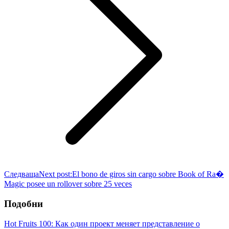
Следваща
Next post:
El bono de giros sin cargo sobre Book of Ra�
Magic posee un rollover sobre 25 veces
Подобни
Hot Fruits 100: Как один проект меняет представление о