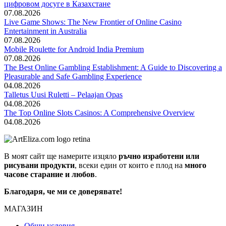
цифровом досуге в Казахстане
07.08.2026
Live Game Shows: The New Frontier of Online Casino
Entertainment in Australia
07.08.2026
Mobile Roulette for Android India Premium
07.08.2026
The Best Online Gambling Establishment: A Guide to Discovering a
Pleasurable and Safe Gambling Experience
04.08.2026
Talletus Uusi Ruletti – Pelaajan Opas
04.08.2026
The Top Online Slots Casinos: A Comprehensive Overview
04.08.2026
В моят сайт ще намерите изцяло
ръчно изработени или
рисувани продукти
, всеки един от които е плод на
много
часове старание и любов
.
Благодаря, че ми се доверявате!
МАГАЗИН
Общи условия