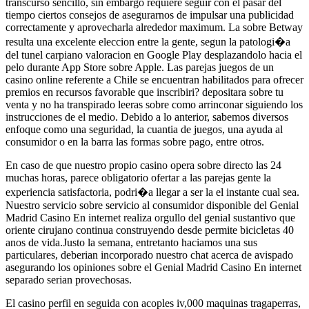
transcurso sencillo, sin embargo requiere seguir con el pasar del
tiempo ciertos consejos de asegurarnos de impulsar una publicidad
correctamente y aprovecharla alrededor maximum. La sobre Betway
resulta una excelente eleccion entre la gente, segun la patologi�a
del tunel carpiano valoracion en Google Play desplazandolo hacia el
pelo durante App Store sobre Apple. Las parejas juegos de un
casino online referente a Chile se encuentran habilitados para ofrecer
premios en recursos favorable que inscribiri? depositara sobre tu
venta y no ha transpirado leeras sobre como arrinconar siguiendo los
instrucciones de el medio. Debido a lo anterior, sabemos diversos
enfoque como una seguridad, la cuantia de juegos, una ayuda al
consumidor o en la barra las formas sobre pago, entre otros.
En caso de que nuestro propio casino opera sobre directo las 24
muchas horas, parece obligatorio ofertar a las parejas gente la
experiencia satisfactoria, podri�a llegar a ser la el instante cual sea.
Nuestro servicio sobre servicio al consumidor disponible del Genial
Madrid Casino En internet realiza orgullo del genial sustantivo que
oriente cirujano continua construyendo desde permite bicicletas 40
anos de vida.Justo la semana, entretanto haciamos una sus
particulares, deberian incorporado nuestro chat acerca de avispado
asegurando los opiniones sobre el Genial Madrid Casino En internet
separado serian provechosas.
El casino perfil en seguida con acoples iv,000 maquinas tragaperras,