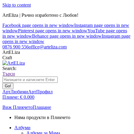
Skip to content
ArtEliza | Ръчно изработено с Любов!
Facebook page opens in new window
Instagram page opens in new
window
Pinterest page opens in new window
YouTube page opens
in new window
Behance page opens in new window
Instagram page
opens in new window
0876 900 556
office@arteliza.com
ArtELiza
Craft
Search:
Търси
АртЛюбими
АртПрофил
Пликче:
€
0.00
0
Виж Пликчето
Плащане
Няма продукти в Пликчето
Албуми
Албуми за Мама