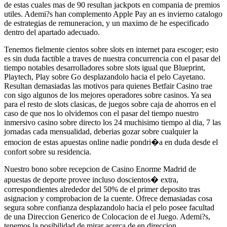
de estas cuales mas de 90 resultan jackpots en compania de premios
utiles. Ademi?s han complemento Apple Pay an es invierno catalogo
de estrategias de remuneracion, y un maximo de he especificado
dentro del apartado adecuado.
Tenemos fielmente cientos sobre slots en internet para escoger; esto
es sin duda factible a traves de nuestra concurrencia con el pasar del
tiempo notables desarrolladores sobre slots igual que Blueprint,
Playtech, Play sobre Go desplazandolo hacia el pelo Cayetano.
Resultan demasiadas las motivos para quienes Betfair Casino trae
con sigo algunos de los mejores operadores sobre casinos. Ya sea
para el resto de slots clasicas, de juegos sobre caja de ahorros en el
caso de que nos lo olvidemos con el pasar del tiempo nuestro
inmersivo casino sobre directo los 24 muchisimo tiempo al dia, 7 las
jornadas cada mensualidad, deberias gozar sobre cualquier la
emocion de estas apuestas online nadie pondri�a en duda desde el
confort sobre su residencia.
Nuestro bono sobre recepcion de Casino Enorme Madrid de
apuestas de deporte provee incluso doscientos� extra,
correspondientes alrededor del 50% de el primer deposito tras
asignacion y comprobacion de la cuente. Ofrece demasiadas cosa
segura sobre confianza desplazandolo hacia el pelo posee facultad
de una Direccion Generico de Colocacion de el Juego. Ademi?s,
tenemos la posibilidad de mirar acerca de en direccion