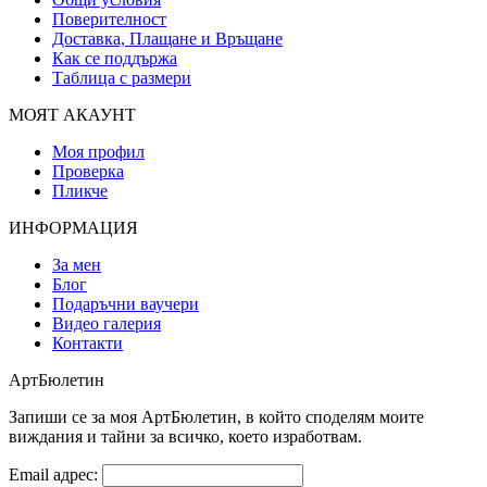
Поверителност
Доставка, Плащане и Връщане
Как се поддържа
Таблица с размери
МОЯТ АКАУНТ
Моя профил
Проверка
Пликче
ИНФОРМАЦИЯ
За мен
Блог
Подаръчни ваучери
Видео галерия
Контакти
АртБюлетин
Запиши се за моя АртБюлетин, в който споделям моите
виждания и тайни за всичко, което изработвам.
Email адрес: