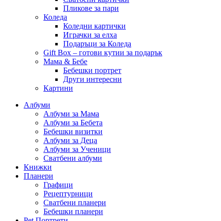
Пликове за пари
Коледа
Коледни картички
Играчки за елха
Подаръци за Коледа
Gift Box – готови кутии за подарък
Мама & Бебе
Бебешки портрет
Други интересни
Картини
Албуми
Албуми за Мама
Албуми за Бебета
Бебешки визитки
Албуми за Деца
Албуми за Ученици
Сватбени албуми
Книжки
Планери
Графици
Рецептурници
Сватбени планери
Бебешки планери
Pet Портрети