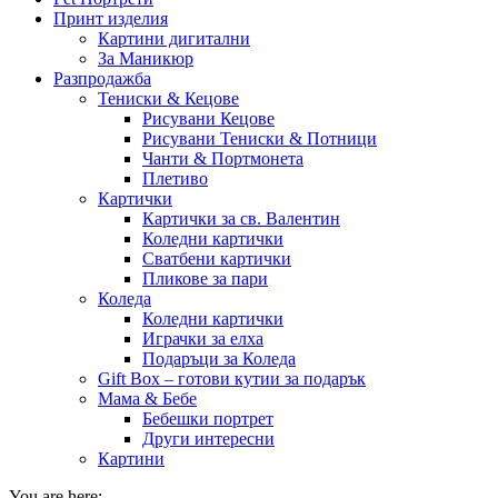
Принт изделия
Картини дигитални
За Маникюр
Разпродажба
Тениски & Кецове
Рисувани Кецове
Рисувани Тениски & Потници
Чанти & Портмонета
Плетиво
Картички
Картички за св. Валентин
Коледни картички
Сватбени картички
Пликове за пари
Коледа
Коледни картички
Играчки за елха
Подаръци за Коледа
Gift Box – готови кутии за подарък
Мама & Бебе
Бебешки портрет
Други интересни
Картини
You are here: