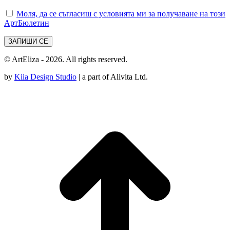
Моля, да се съгласиш с условията ми за получаване на този
АртБюлетин
© ArtEliza - 2026. All rights reserved.
by
Kiia Design Studio
| a part of Alivita Ltd.