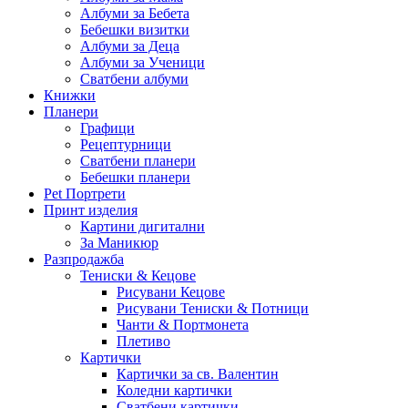
Албуми за Бебета
Бебешки визитки
Албуми за Деца
Албуми за Ученици
Сватбени албуми
Книжки
Планери
Графици
Рецептурници
Сватбени планери
Бебешки планери
Pet Портрети
Принт изделия
Картини дигитални
За Маникюр
Разпродажба
Тениски & Кецове
Рисувани Кецове
Рисувани Тениски & Потници
Чанти & Портмонета
Плетиво
Картички
Картички за св. Валентин
Коледни картички
Сватбени картички