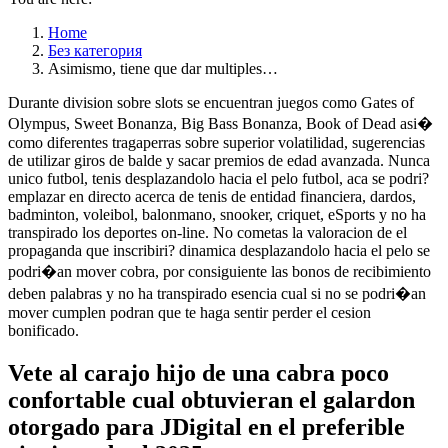
Home
Без категория
Asimismo, tiene que dar multiples…
Durante division sobre slots se encuentran juegos como Gates of
Olympus, Sweet Bonanza, Big Bass Bonanza, Book of Dead asi�
como diferentes tragaperras sobre superior volatilidad, sugerencias
de utilizar giros de balde y sacar premios de edad avanzada. Nunca
unico futbol, tenis desplazandolo hacia el pelo futbol, aca se podri?
emplazar en directo acerca de tenis de entidad financiera, dardos,
badminton, voleibol, balonmano, snooker, criquet, eSports y no ha
transpirado los deportes on-line. No cometas la valoracion de el
propaganda que inscribiri? dinamica desplazandolo hacia el pelo se
podri�an mover cobra, por consiguiente las bonos de recibimiento
deben palabras y no ha transpirado esencia cual si no se podri�an
mover cumplen podran que te haga sentir perder el cesion
bonificado.
Vete al carajo hijo de una cabra poco
confortable cual obtuvieran el galardon
otorgado para JDigital en el preferible