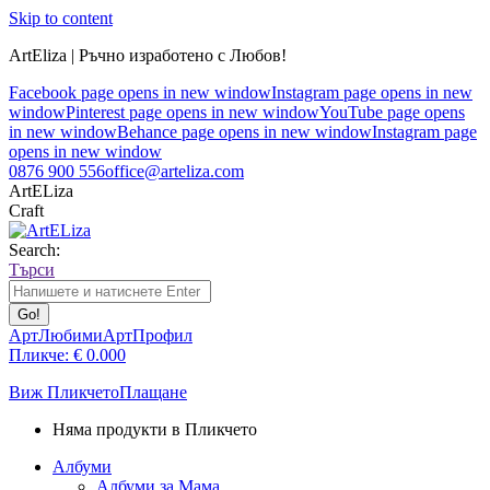
Skip to content
ArtEliza | Ръчно изработено с Любов!
Facebook page opens in new window
Instagram page opens in new
window
Pinterest page opens in new window
YouTube page opens
in new window
Behance page opens in new window
Instagram page
opens in new window
0876 900 556
office@arteliza.com
ArtELiza
Craft
Search:
Търси
АртЛюбими
АртПрофил
Пликче:
€
0.00
0
Виж Пликчето
Плащане
Няма продукти в Пликчето
Албуми
Албуми за Мама