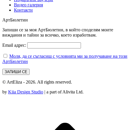
Видео галерия
Контакти
АртБюлетин
Запиши се за моя АртБюлетин, в който споделям моите
виждания и тайни за всичко, което изработвам.
Email адрес:
Моля, да се съгласиш с условията ми за получаване на този
АртБюлетин
© ArtEliza - 2026. All rights reserved.
by
Kiia Design Studio
| a part of Alivita Ltd.