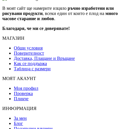
В моят сайт ще намерите изцяло
ръчно изработени или
рисувани продукти
, всеки един от които е плод на
много
часове старание и любов
.
Благодаря, че ми се доверявате!
МАГАЗИН
Общи условия
Поверителност
Доставка, Плащане и Връщане
Как се поддържа
Таблица с размери
МОЯТ АКАУНТ
Моя профил
Проверка
Пликче
ИНФОРМАЦИЯ
За мен
Блог
Подаръчни ваучери