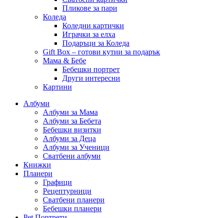
Пликове за пари
Коледа
Коледни картички
Играчки за елха
Подаръци за Коледа
Gift Box – готови кутии за подарък
Мама & Бебе
Бебешки портрет
Други интересни
Картини
Албуми
Албуми за Мама
Албуми за Бебета
Бебешки визитки
Албуми за Деца
Албуми за Ученици
Сватбени албуми
Книжки
Планери
Графици
Рецептурници
Сватбени планери
Бебешки планери
Pet Портрети