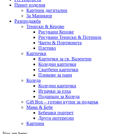
Принт изделия
Картини дигитални
За Маникюр
Разпродажба
Тениски & Кецове
Рисувани Кецове
Рисувани Тениски & Потници
Чанти & Портмонета
Плетиво
Картички
Картички за св. Валентин
Коледни картички
Сватбени картички
Пликове за пари
Коледа
Коледни картички
Играчки за елха
Подаръци за Коледа
Gift Box – готови кутии за подарък
Мама & Бебе
Бебешки портрет
Други интересни
Картини
You are here: