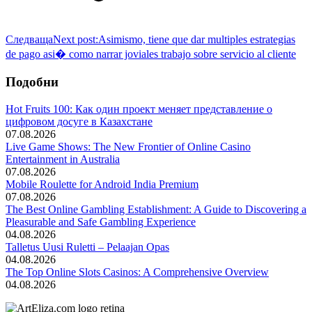
Следваща
Next post:
Asimismo, tiene que dar multiples estrategias
de pago asi� como narrar joviales trabajo sobre servicio al cliente
Подобни
Hot Fruits 100: Как один проект меняет представление о
цифровом досуге в Казахстане
07.08.2026
Live Game Shows: The New Frontier of Online Casino
Entertainment in Australia
07.08.2026
Mobile Roulette for Android India Premium
07.08.2026
The Best Online Gambling Establishment: A Guide to Discovering a
Pleasurable and Safe Gambling Experience
04.08.2026
Talletus Uusi Ruletti – Pelaajan Opas
04.08.2026
The Top Online Slots Casinos: A Comprehensive Overview
04.08.2026