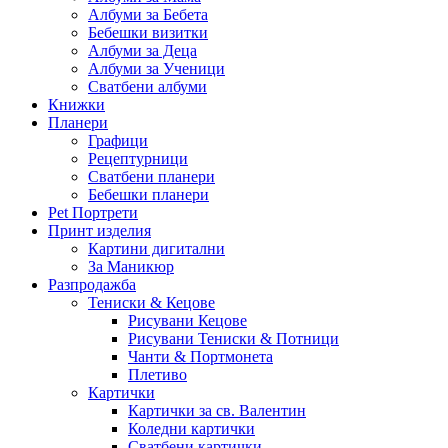
Албуми за Бебета
Бебешки визитки
Албуми за Деца
Албуми за Ученици
Сватбени албуми
Книжки
Планери
Графици
Рецептурници
Сватбени планери
Бебешки планери
Pet Портрети
Принт изделия
Картини дигитални
За Маникюр
Разпродажба
Тениски & Кецове
Рисувани Кецове
Рисувани Тениски & Потници
Чанти & Портмонета
Плетиво
Картички
Картички за св. Валентин
Коледни картички
Сватбени картички