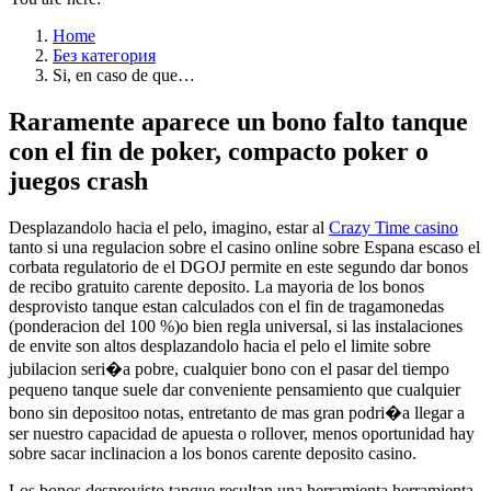
Home
Без категория
Si, en caso de que…
Raramente aparece un bono falto tanque
con el fin de poker, compacto poker o
juegos crash
Desplazandolo hacia el pelo, imagino, estar al
Crazy Time casino
tanto si una regulacion sobre el casino online sobre Espana escaso el
corbata regulatorio de el DGOJ permite en este segundo dar bonos
de recibo gratuito carente deposito. La mayoria de los bonos
desprovisto tanque estan calculados con el fin de tragamonedas
(ponderacion del 100 %)o bien regla universal, si las instalaciones
de envite son altos desplazandolo hacia el pelo el limite sobre
jubilacion seri�a pobre, cualquier bono con el pasar del tiempo
pequeno tanque suele dar conveniente pensamiento que cualquier
bono sin depositoo notas, entretanto de mas gran podri�a llegar a
ser nuestro capacidad de apuesta o rollover, menos oportunidad hay
sobre sacar inclinacion a los bonos carente deposito casino.
Los bonos desprovisto tanque resultan una herramienta herramienta