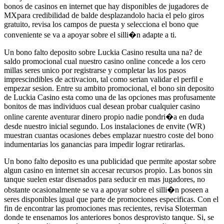
bonos de casinos en internet que hay disponibles de jugadores de
MXpara credibilidad de balde desplazandolo hacia el pelo giros
gratuito, revisa los campos de puesta y selecciona el bono que
conveniente se va a apoyar sobre el silli�n adapte a ti.
Un bono falto deposito sobre Luckia Casino resulta una na? de
saldo promocional cual nuestro casino online concede a los cero
millas seres unico por registrarse y completar las los pasos
imprescindibles de activacion, tal como serian validar el perfil e
empezar sesion. Entre su ambito promocional, el bono sin deposito
de Luckia Casino esta como una de las opciones mas profusamente
bonitos de mas individuos cual desean probar cualquier casino
online carente aventurar dinero propio nadie pondri�a en duda
desde nuestro inicial segundo. Los instalaciones de envite (WR)
muestran cuantas ocasiones debes emplazar nuestro coste del bono
indumentarias los ganancias para impedir lograr retirarlas.
Un bono falto deposito es una publicidad que permite apostar sobre
algun casino en internet sin accesar recursos propio. Las bonos sin
tanque suelen estar disenados para seducir en mas jugadores, no
obstante ocasionalmente se va a apoyar sobre el silli�n poseen a
seres disponibles igual que parte de promociones especificas. Con el
fin de encontrar las promociones mas recientes, revisa Sloterman
donde te ensenamos los anteriores bonos desprovisto tanque. Si, se