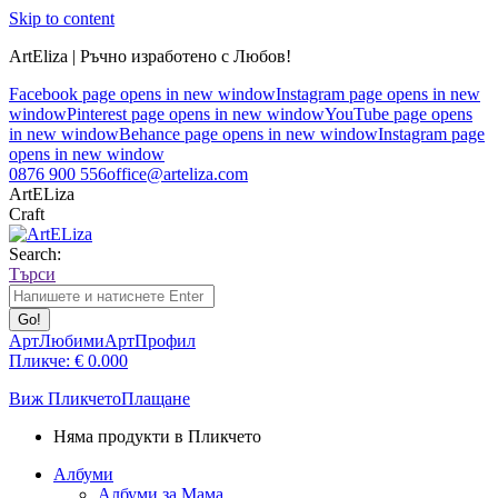
Skip to content
ArtEliza | Ръчно изработено с Любов!
Facebook page opens in new window
Instagram page opens in new
window
Pinterest page opens in new window
YouTube page opens
in new window
Behance page opens in new window
Instagram page
opens in new window
0876 900 556
office@arteliza.com
ArtELiza
Craft
Search:
Търси
АртЛюбими
АртПрофил
Пликче:
€
0.00
0
Виж Пликчето
Плащане
Няма продукти в Пликчето
Албуми
Албуми за Мама