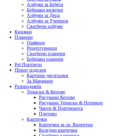
Албуми за Бебета
Бебешки визитки
Албуми за Деца
Албуми за Ученици
Сватбени албуми
Книжки
Планери
Графици
Рецептурници
Сватбени планери
Бебешки планери
Pet Портрети
Принт изделия
Картини дигитални
За Маникюр
Разпродажба
Тениски & Кецове
Рисувани Кецове
Рисувани Тениски & Потници
Чанти & Портмонета
Плетиво
Картички
Картички за св. Валентин
Коледни картички
Сватбени картички