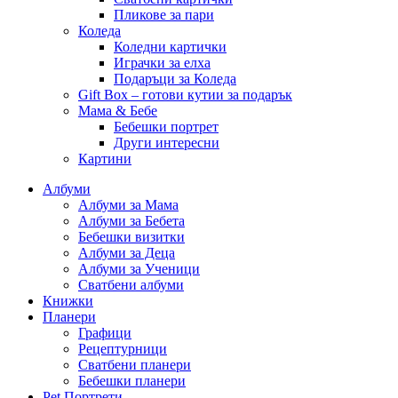
Пликове за пари
Коледа
Коледни картички
Играчки за елха
Подаръци за Коледа
Gift Box – готови кутии за подарък
Мама & Бебе
Бебешки портрет
Други интересни
Картини
Албуми
Албуми за Мама
Албуми за Бебета
Бебешки визитки
Албуми за Деца
Албуми за Ученици
Сватбени албуми
Книжки
Планери
Графици
Рецептурници
Сватбени планери
Бебешки планери
Pet Портрети