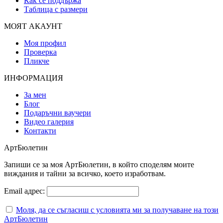
Как се поддържа
Таблица с размери
МОЯТ АКАУНТ
Моя профил
Проверка
Пликче
ИНФОРМАЦИЯ
За мен
Блог
Подаръчни ваучери
Видео галерия
Контакти
АртБюлетин
Запиши се за моя АртБюлетин, в който споделям моите
виждания и тайни за всичко, което изработвам.
Email адрес:
Моля, да се съгласиш с условията ми за получаване на този
АртБюлетин