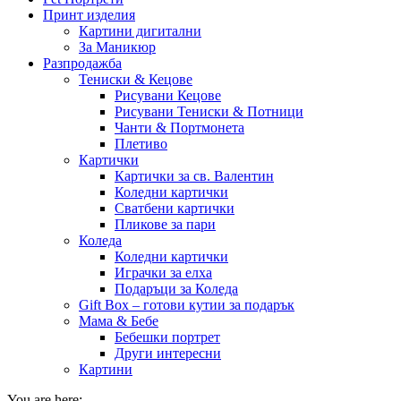
Принт изделия
Картини дигитални
За Маникюр
Разпродажба
Тениски & Кецове
Рисувани Кецове
Рисувани Тениски & Потници
Чанти & Портмонета
Плетиво
Картички
Картички за св. Валентин
Коледни картички
Сватбени картички
Пликове за пари
Коледа
Коледни картички
Играчки за елха
Подаръци за Коледа
Gift Box – готови кутии за подарък
Мама & Бебе
Бебешки портрет
Други интересни
Картини
You are here: