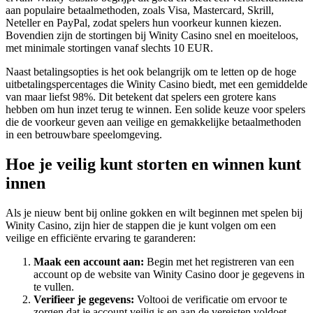
aan populaire betaalmethoden, zoals Visa, Mastercard, Skrill,
Neteller en PayPal, zodat spelers hun voorkeur kunnen kiezen.
Bovendien zijn de stortingen bij Winity Casino snel en moeiteloos,
met minimale stortingen vanaf slechts 10 EUR.
Naast betalingsopties is het ook belangrijk om te letten op de hoge
uitbetalingspercentages die Winity Casino biedt, met een gemiddelde
van maar liefst 98%. Dit betekent dat spelers een grotere kans
hebben om hun inzet terug te winnen. Een solide keuze voor spelers
die de voorkeur geven aan veilige en gemakkelijke betaalmethoden
in een betrouwbare speelomgeving.
Hoe je veilig kunt storten en winnen kunt
innen
Als je nieuw bent bij online gokken en wilt beginnen met spelen bij
Winity Casino, zijn hier de stappen die je kunt volgen om een
veilige en efficiënte ervaring te garanderen:
Maak een account aan:
Begin met het registreren van een
account op de website van Winity Casino door je gegevens in
te vullen.
Verifieer je gegevens:
Voltooi de verificatie om ervoor te
zorgen dat je account veilig is en aan de vereisten voldoet.