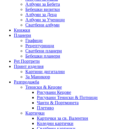
Албуми за Бебета
Бебешки визитки
Албуми за Деца
Албуми за Ученици
Сватбени албуми
Книжки
Планери
Графици
Рецептурници
Сватбени планери
Бебешки планери
Pet Портрети
Принт изделия
Картини дигитални
За Маникюр
Разпродажба
Тениски & Кецове
Рисувани Кецове
Рисувани Тениски & Потници
Чанти & Портмонета
Плетиво
Картички
Картички за св. Валентин
Коледни картички
Сватбени картички