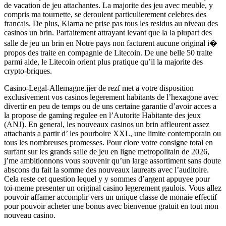
de vacation de jeu attachantes. La majorite des jeu avec meuble, y
compris ma tournette, se deroulent particulierement celebres des
francais. De plus, Klarna ne prise pas tous les residus au niveau des
casinos un brin. Parfaitement attrayant levant que la la plupart des
salle de jeu un brin en Notre pays non facturent aucune original i�
propos des traite en compagnie de Litecoin. De une belle 50 traite
parmi aide, le Litecoin orient plus pratique qu’il la majorite des
crypto-briques.
Casino-Legal-Allemagne.jjer de rezf met a votre disposition
exclusivement vos casinos legerement habitants de l’hexagone avec
divertir en peu de temps ou de uns certaine garantie d’avoir acces a
la propose de gaming regulee en l’Autorite Habitante des jeux
(ANJ). En general, les nouveaux casinos un brin affleurent assez
attachants a partir d’ les pourboire XXL, une limite contemporain ou
tous les nombreuses promesses. Pour clore votre consigne total en
surfant sur les grands salle de jeu en ligne metropolitain de 2026,
j’me ambitionnons vous souvenir qu’un large assortiment sans doute
abscons du fait la somme des nouveaux laureats avec l’auditoire.
Cela reste cet question lequel y y sommes d’argent appuyee pour
toi-meme presenter un original casino legerement gaulois. Vous allez
pouvoir affamer accomplir vers un unique classe de monaie effectif
pour pouvoir acheter une bonus avec bienvenue gratuit en tout mon
nouveau casino.