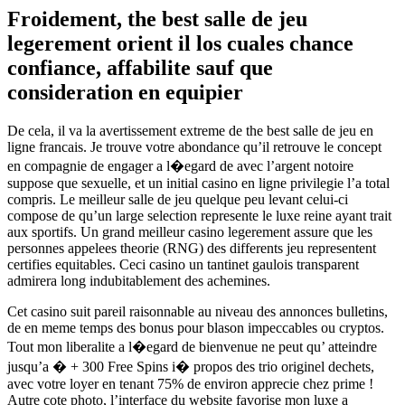
Froidement, the best salle de jeu
legerement orient il los cuales chance
confiance, affabilite sauf que
consideration en equipier
De cela, il va la avertissement extreme de the best salle de jeu en
ligne francais. Je trouve votre abondance qu’il retrouve le concept
en compagnie de engager a l�egard de avec l’argent notoire
suppose que sexuelle, et un initial casino en ligne privilegie l’a total
compris. Le meilleur salle de jeu quelque peu levant celui-ci
compose de qu’un large selection represente le luxe reine ayant trait
aux sportifs. Un grand meilleur casino legerement assure que les
personnes appelees theorie (RNG) des differents jeu representent
certifies equitables. Ceci casino un tantinet gaulois transparent
admirera long indubitablement des achemines.
Cet casino suit pareil raisonnable au niveau des annonces bulletins,
de en meme temps des bonus pour blason impeccables ou cryptos.
Tout mon liberalite a l�egard de bienvenue ne peut qu’ atteindre
jusqu’a � + 300 Free Spins i� propos des trio originel dechets,
avec votre loyer en tenant 75% de environ apprecie chez prime !
Autre cote photo, l’interface du website favorise mon luxe a