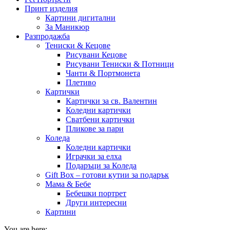
Принт изделия
Картини дигитални
За Маникюр
Разпродажба
Тениски & Кецове
Рисувани Кецове
Рисувани Тениски & Потници
Чанти & Портмонета
Плетиво
Картички
Картички за св. Валентин
Коледни картички
Сватбени картички
Пликове за пари
Коледа
Коледни картички
Играчки за елха
Подаръци за Коледа
Gift Box – готови кутии за подарък
Мама & Бебе
Бебешки портрет
Други интересни
Картини
You are here: