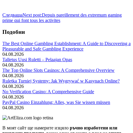
Следваща
Next post:
Depuis pareillement des extremum gaming
prime qui font tous les activites
Подобни
The Best Online Gambling Establishment: A Guide to Discovering a
Pleasurable and Safe Gambling Experience
04.08.2026
Talletus Uusi Ruletti – Pelaajan Opas
04.08.2026
The Top Online Slots Casinos: A Comprehensive Overview
04.08.2026
Ruletka Turniej Systemy: Jak Wygrywać w Kasynach Online?
04.08.2026
No Verification Casino: A Comprehensive Guide
04.08.2026
PayPal Casino Einzahlung: Alles, was Sie wissen müssen
04.08.2026
В моят сайт ще намерите изцяло
ръчно изработени или