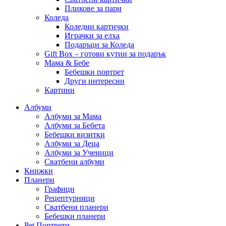
Пликове за пари
Коледа
Коледни картички
Играчки за елха
Подаръци за Коледа
Gift Box – готови кутии за подарък
Мама & Бебе
Бебешки портрет
Други интересни
Картини
Албуми
Албуми за Мама
Албуми за Бебета
Бебешки визитки
Албуми за Деца
Албуми за Ученици
Сватбени албуми
Книжки
Планери
Графици
Рецептурници
Сватбени планери
Бебешки планери
Pet Портрети