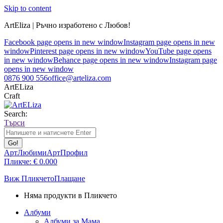
Skip to content
ArtEliza | Ръчно изработено с Любов!
Facebook page opens in new window
Instagram page opens in new
window
Pinterest page opens in new window
YouTube page opens
in new window
Behance page opens in new window
Instagram page
opens in new window
0876 900 556
office@arteliza.com
ArtELiza
Craft
Search:
Търси
АртЛюбими
АртПрофил
Пликче:
€
0.00
0
Виж Пликчето
Плащане
Няма продукти в Пликчето
Албуми
Албуми за Мама