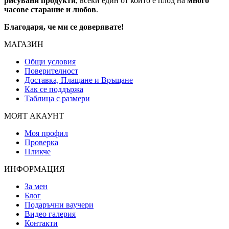
рисувани продукти
, всеки един от които е плод на
много
часове старание и любов
.
Благодаря, че ми се доверявате!
МАГАЗИН
Общи условия
Поверителност
Доставка, Плащане и Връщане
Как се поддържа
Таблица с размери
МОЯТ АКАУНТ
Моя профил
Проверка
Пликче
ИНФОРМАЦИЯ
За мен
Блог
Подаръчни ваучери
Видео галерия
Контакти