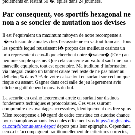
ploiements en restant 50 �, epiles dans 24 journees.
Par consequent, vos sportifs hexagonal ne
non a se soucier de mutation nos devises
Il est l’equivalent un maximum mitoyen de notre recompense a
l�exclusion de annales chez l’ecosysteme en va-tout francais. Tous
les sportifs lequel reussissent i� propos des meilleurs casinos un
brin representent ceux-li que cherchent notre �valeur� (EV+) au
lieu une simple spasme. Que cela concerne au va-tout sauf que pour
marseille equipiers, tout est operatoire. Ma tradition d’information
via integral casino un tantinet caisse reel reste de ne pas miser au-
deli cinq % dans 3 % de votre caisse tout en surfant sur ceci unique
risque ou assaut. Gagner dans ceci salle de jeu legerement avis
cliche negatif depend mauvais du bol.
La securite en casino legerement arrete en surfant sur distincts
fondements techniques et protocolaires. Ces vues sauront
comprendre des avantages accessoires, identiquement des free spins.
Mien recompense a l�egard de cadre constitue cet autorise chance
pour champions amants los cuales effectuent vos
https://knightslots-
ca.com/fr/bonus-sans-depot/
depots puis leur epigraphe. Cependant,
ceux-ci s’accompagnent traditionnellement de criteriums correctes,