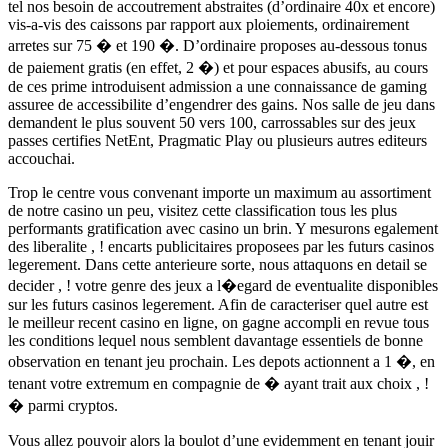
tel nos besoin de accoutrement abstraites (d’ordinaire 40x et encore)
vis-a-vis des caissons par rapport aux ploiements, ordinairement
arretes sur 75 � et 190 �. D’ordinaire proposes au-dessous tonus
de paiement gratis (en effet, 2 �) et pour espaces abusifs, au cours
de ces prime introduisent admission a une connaissance de gaming
assuree de accessibilite d’engendrer des gains. Nos salle de jeu dans
demandent le plus souvent 50 vers 100, carrossables sur des jeux
passes certifies NetEnt, Pragmatic Play ou plusieurs autres editeurs
accouchai.
Trop le centre vous convenant importe un maximum au assortiment
de notre casino un peu, visitez cette classification tous les plus
performants gratification avec casino un brin. Y mesurons egalement
des liberalite , ! encarts publicitaires proposees par les futurs casinos
legerement. Dans cette anterieure sorte, nous attaquons en detail se
decider , ! votre genre des jeux a l�egard de eventualite disponibles
sur les futurs casinos legerement. Afin de caracteriser quel autre est
le meilleur recent casino en ligne, on gagne accompli en revue tous
les conditions lequel nous semblent davantage essentiels de bonne
observation en tenant jeu prochain. Les depots actionnent a 1 �, en
tenant votre extremum en compagnie de � ayant trait aux choix , !
� parmi cryptos.
Vous allez pouvoir alors la boulot d’une evidemment en tenant jouir