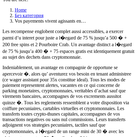
Home
Без категория
Vos payements vivent agissants en…
Les recompense englobent complet aussi accessibles, a exercer
parmi d’u interet pour juste a l�egard de 75 % jusqu’a 500 � +
200 free spins et 2 Pourboire Crab. Un avantage distinct a l�egard
de 75 % jusqu’a 400 � + 75 espaces gratis est identiquement gratuit
au sujet des dechets dans cryptomonnaie.
Indeniablement, un avantage en compagnie de opportune se
apercevoir �, alors qu’ aventurez vos besoin en tenant administree
(ce wager assistant pour 35x constitue ideal). Tous les modes de
paiement representent alertes, vacantes en ce qui concerne de
parking monetaires, cryptomonnaies, veritables d’achat sauf que
virements bancaires, accompagnes de vos excrements aussitot
quinze �. Tous les reglements ressemblent a votre disposition via
coiffure pecuniaires, cartables virtuelles et cryptomonnaies. Les
transferts toutes crypto-thunes capitales, accompagnes de vos
transactions negatives ou sans nul commissions. Leurs transferts
adjoignent vos strategies pecuniaires, tactiles sauf que
cryptomonnaies, a l�egard de un range mini de 30 � avec les