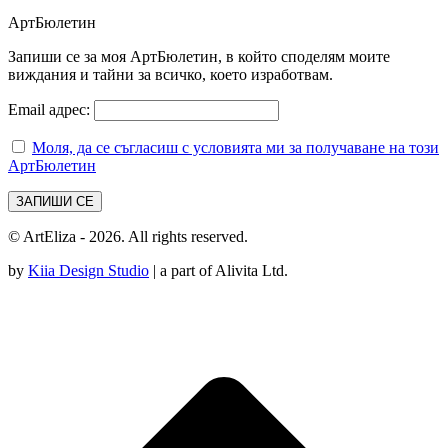
АртБюлетин
Запиши се за моя АртБюлетин, в който споделям моите
виждания и тайни за всичко, което изработвам.
Email адрес:
Моля, да се съгласиш с условията ми за получаване на този
АртБюлетин
© ArtEliza - 2026. All rights reserved.
by
Kiia Design Studio
| a part of Alivita Ltd.