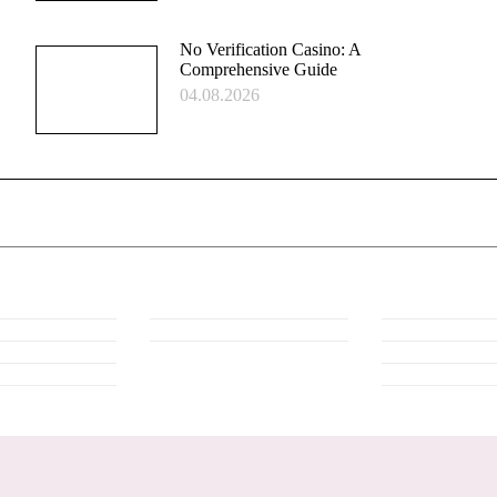
No Verification Casino: A
Comprehensive Guide
04.08.2026