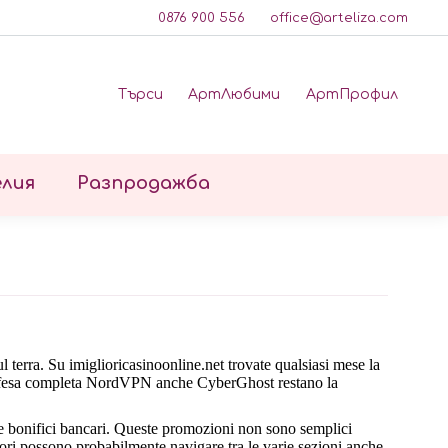
0876 900 556
office@arteliza.com
book
Instagram
Pinterest
YouTube
Behance
Instagram
page
page
page
page
page
s
opens
opens
opens
opens
opens
Търси
АртЛюбими
АртПрофил
in
in
in
in
in
new
new
new
new
new
ow
window
window
window
window
window
лия
Разпродажба
ul terra. Su imiglioricasinoonline.net trovate qualsiasi mese la
una difesa completa NordVPN anche CyberGhost restano la
che bonifici bancari. Queste promozioni non sono semplici
catori possono probabilmente navigare tra le varie sezioni anche