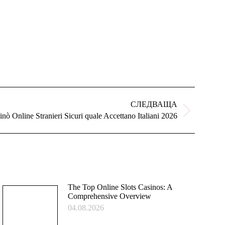
СЛЕДВАЩА
inò Online Stranieri Sicuri quale Accettano Italiani 2026
The Top Online Slots Casinos: A
Comprehensive Overview
04.08.2026