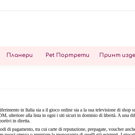
Face
page
open
in
new
wind
Планери
Pet Портрети
Принт изде
ferimento in Italia sia a il gioco online sia a la sua televisione di shop s
DM, ulteriore alla lista in ogni i siti sicuri in dominio di libertà. A 
rtivi in diretta.
etodi di pagamento, tra cui carte di reputazione, prepagate, voucher an
tirare nuovi utenza o premiare la monogamia di quelli già esistenti. I gio