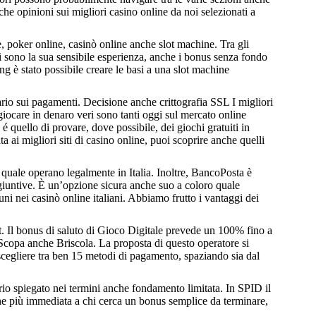
nche opinioni sui migliori casino online da noi selezionati a
 poker online, casinò online anche slot machine. Tra gli
i sono la sua sensibile esperienza, anche i bonus senza fondo
g è stato possibile creare le basi a una slot machine
rio sui pagamenti. Decisione anche crittografia SSL I migliori
giocare in denaro veri sono tanti oggi sul mercato online
é quello di provare, dove possibile, dei giochi gratuiti in
i migliori siti di casino online, puoi scoprire anche quelli
e, quale operano legalmente in Italia. Inoltre, BancoPosta è
ggiuntive. È un’opzione sicura anche suo a coloro quale
i nei casinò online italiani. Abbiamo frutto i vantaggi dei
t. Il bonus di saluto di Gioco Digitale prevede un 100% fino a
e Scopa anche Briscola. La proposta di questo operatore si
scegliere tra ben 15 metodi di pagamento, spaziando sia dal
rio spiegato nei termini anche fondamento limitata. In SPID il
ne più immediata a chi cerca un bonus semplice da terminare,