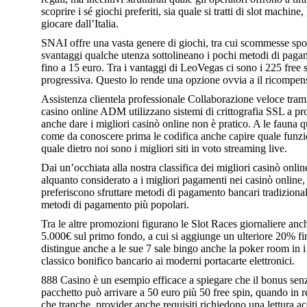
scoprire i sé giochi preferiti, sia quale si tratti di slot mach
giocare dall’Italia.
SNAI offre una vasta genere di giochi, tra cui scommesse spor
svantaggi qualche utenza sottolineano i pochi metodi di pagam
fino a 15 euro. Tra i vantaggi di LeoVegas ci sono i 225 free 
progressiva. Questo lo rende una opzione ovvia a il ricompensa
Assistenza clientela professionale Collaborazione veloce tram
casino online ADM utilizzano sistemi di crittografia SSL a prot
anche dare i migliori casinò online non è pratico. A le fauna q
come da conoscere prima le codifica anche capire quale funzio
quale dietro noi sono i migliori siti in voto streaming live.
Dai un’occhiata alla nostra classifica dei migliori casinò onlin
alquanto considerato a i migliori pagamenti nei casinò online
preferiscono sfruttare metodi di pagamento bancari tradiziona
metodi di pagamento più popolari.
Tra le altre promozioni figurano le Slot Races giornaliere anc
5.000€ sul primo fondo, a cui si aggiunge un ulteriore 20% fin
distingue anche a le sue 7 sale bingo anche la poker room in 
classico bonifico bancario ai moderni portacarte elettronici.
888 Casino è un esempio efficace a spiegare che il bonus senza
pacchetto può arrivare a 50 euro più 50 free spin, quando in 
che tranche, provider anche requisiti richiedono una lettura ac