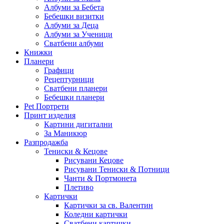
Албуми за Бебета
Бебешки визитки
Албуми за Деца
Албуми за Ученици
Сватбени албуми
Книжки
Планери
Графици
Рецептурници
Сватбени планери
Бебешки планери
Pet Портрети
Принт изделия
Картини дигитални
За Маникюр
Разпродажба
Тениски & Кецове
Рисувани Кецове
Рисувани Тениски & Потници
Чанти & Портмонета
Плетиво
Картички
Картички за св. Валентин
Коледни картички
Сватбени картички