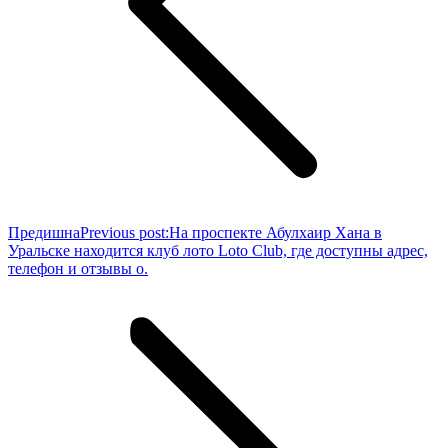
Предишна
Previous post:
На проспекте Абулхаир Хана в
Уральске находится клуб лото Loto Club, где доступны адрес,
телефон и отзывы о.