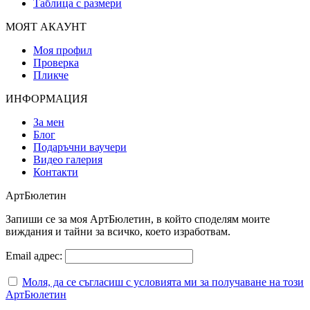
Таблица с размери
МОЯТ АКАУНТ
Моя профил
Проверка
Пликче
ИНФОРМАЦИЯ
За мен
Блог
Подаръчни ваучери
Видео галерия
Контакти
АртБюлетин
Запиши се за моя АртБюлетин, в който споделям моите
виждания и тайни за всичко, което изработвам.
Email адрес:
Моля, да се съгласиш с условията ми за получаване на този
АртБюлетин