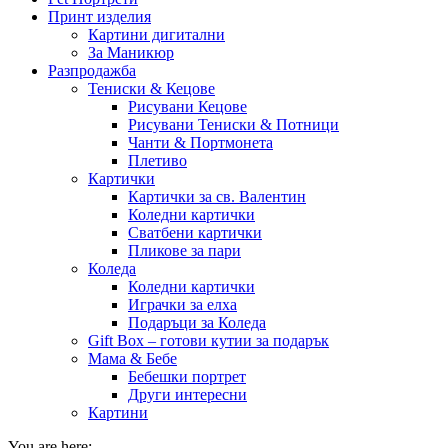
Принт изделия
Картини дигитални
За Маникюр
Разпродажба
Тениски & Кецове
Рисувани Кецове
Рисувани Тениски & Потници
Чанти & Портмонета
Плетиво
Картички
Картички за св. Валентин
Коледни картички
Сватбени картички
Пликове за пари
Коледа
Коледни картички
Играчки за елха
Подаръци за Коледа
Gift Box – готови кутии за подарък
Мама & Бебе
Бебешки портрет
Други интересни
Картини
You are here: