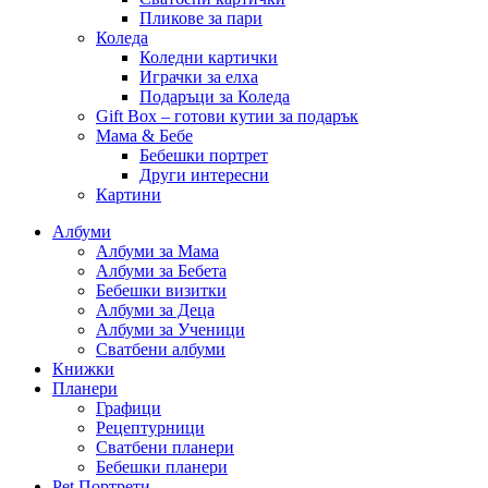
Пликове за пари
Коледа
Коледни картички
Играчки за елха
Подаръци за Коледа
Gift Box – готови кутии за подарък
Мама & Бебе
Бебешки портрет
Други интересни
Картини
Албуми
Албуми за Мама
Албуми за Бебета
Бебешки визитки
Албуми за Деца
Албуми за Ученици
Сватбени албуми
Книжки
Планери
Графици
Рецептурници
Сватбени планери
Бебешки планери
Pet Портрети