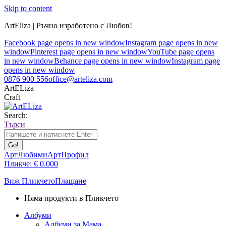
Skip to content
ArtEliza | Ръчно изработено с Любов!
Facebook page opens in new window
Instagram page opens in new
window
Pinterest page opens in new window
YouTube page opens
in new window
Behance page opens in new window
Instagram page
opens in new window
0876 900 556
office@arteliza.com
ArtELiza
Craft
Search:
Търси
АртЛюбими
АртПрофил
Пликче:
€
0.00
0
Виж Пликчето
Плащане
Няма продукти в Пликчето
Албуми
Албуми за Мама