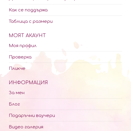
Как се поддържа
Таблица с размери
МОЯТ АКАУНТ
Моя профил
Проверка
Пликче
ИНФОРМАЦИЯ
За мен
Блог
Подаръчни ваучери
Видео галерия