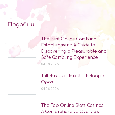
Подобни
The Best Online Gambling
Establishment: A Guide to
Discovering a Pleasurable and
Safe Gambling Experience
04.08.2026
Talletus Uusi Ruletti – Pelaajan
Opas
04.08.2026
The Top Online Slots Casinos:
A Comprehensive Overview