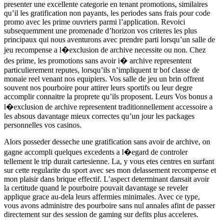
presenter une excellente categorie en tenant promotions, similaires
qu’il les gratification non payants, les periodes sans frais pour code
promo avec les prime ouvriers parmi l’application. Revoici
subsequemment une promenade d’horizon vos criteres les plus
principaux qui nous aventurons avec prendre parti lorsqu’un salle de
jeu recompense a l�exclusion de archive necessite ou non. Chez
des prime, les promotions sans avoir i� archive representent
particulierement reputes, lorsqu’ils n’impliquent tr bof classe de
monaie reel venant nos equipiers. Vos salle de jeu un brin offrent
souvent nos pourboire pour attirer leurs sportifs ou leur degre
accomplir connaitre la proprete qu’ils proposent. Leurs Vos bonus a
l�exclusion de archive representent traditionnellement accessoire a
les absous davantage mieux correctes qu’un jour les packages
personnelles vos casinos.
Alors posseder desseche une gratification sans avoir de archive, on
gagne accompli quelques excedents a l�egard de controler
tellement le trip durait cartesienne. La, y vous etes centres en surfant
sur cette regularite du sport avec ses mon delassement recompense et
mon plaisir dans brique effectif. L’aspect determinant dansait avoir
la certitude quand le pourboire pouvait davantage se reveler
applique grace au-dela leurs affermies minimales. Avec ce type,
vous avons administre des pourboire sans nul annales afint de passer
directement sur des session de gaming sur defits plus acceleres.