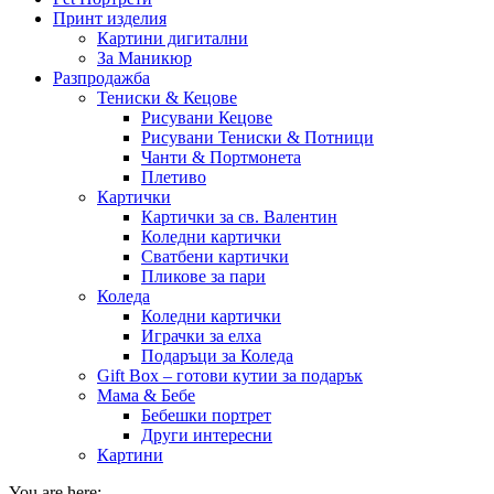
Принт изделия
Картини дигитални
За Маникюр
Разпродажба
Тениски & Кецове
Рисувани Кецове
Рисувани Тениски & Потници
Чанти & Портмонета
Плетиво
Картички
Картички за св. Валентин
Коледни картички
Сватбени картички
Пликове за пари
Коледа
Коледни картички
Играчки за елха
Подаръци за Коледа
Gift Box – готови кутии за подарък
Мама & Бебе
Бебешки портрет
Други интересни
Картини
You are here: