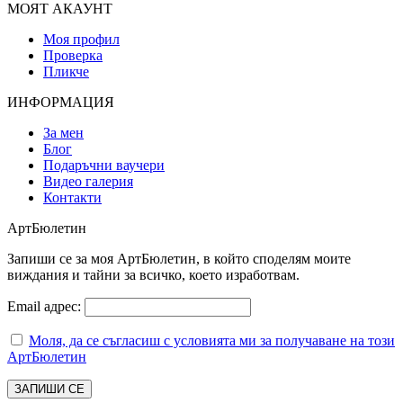
МОЯТ АКАУНТ
Моя профил
Проверка
Пликче
ИНФОРМАЦИЯ
За мен
Блог
Подаръчни ваучери
Видео галерия
Контакти
АртБюлетин
Запиши се за моя АртБюлетин, в който споделям моите
виждания и тайни за всичко, което изработвам.
Email адрес:
Моля, да се съгласиш с условията ми за получаване на този
АртБюлетин