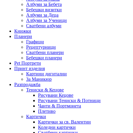
Албуми за Бебета
Бебешки визитки
Албуми за Деца
Албуми за Ученици
Сватбени албуми
Книжки
Планери
Графици
Рецептурници
Сватбени планери
Бебешки планери
Pet Портрети
Принт изделия
Картини дигитални
За Маникюр
Разпродажба
Тениски & Кецове
Рисувани Кецове
Рисувани Тениски & Потници
Чанти & Портмонета
Плетиво
Картички
Картички за св. Валентин
Коледни картички
Сватбени картички