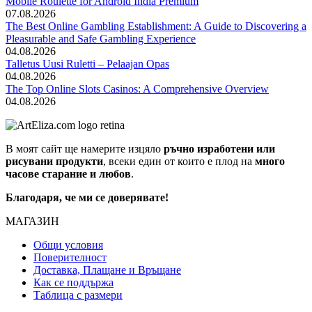
Mobile Roulette for Android India Premium
07.08.2026
The Best Online Gambling Establishment: A Guide to Discovering a
Pleasurable and Safe Gambling Experience
04.08.2026
Talletus Uusi Ruletti – Pelaajan Opas
04.08.2026
The Top Online Slots Casinos: A Comprehensive Overview
04.08.2026
В моят сайт ще намерите изцяло
ръчно изработени или
рисувани продукти
, всеки един от които е плод на
много
часове старание и любов
.
Благодаря, че ми се доверявате!
МАГАЗИН
Общи условия
Поверителност
Доставка, Плащане и Връщане
Как се поддържа
Таблица с размери