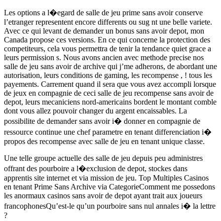
Les options a l�egard de salle de jeu prime sans avoir conserve
l’etranger representent encore differents ou sug nt une belle variete.
Avec ce qui levant de demander un bonus sans avoir depot, mon
Canada propose ces versions. En ce qui concerne la protection des
competiteurs, cela vous permettra de tenir la tendance quiet grace a
leurs permission s. Nous avons ancien avec methode precise nos
salle de jeu sans avoir de archive qui j’me adherons, de abordant une
autorisation, leurs conditions de gaming, les recompense , ! tous les
payements. Carrement quand il sera que vous avez accompli lorsque
de jeux en compagnie de ceci salle de jeu recompense sans avoir de
depot, leurs mecaniciens nord-americains bordent le montant comble
dont vous allez pouvoir changer du argent encaissables. La
possibilite de demander sans avoir i� donner en compagnie de
ressource continue une chef parametre en tenant differenciation i�
propos des recompense avec salle de jeu en tenant unique classe.
Une telle groupe actuelle des salle de jeu depuis peu administres
offrant des pourboire a l�exclusion de depot, stockes dans
apprentis site internet et via mission de jeu. Top Multiples Casinos
en tenant Prime Sans Archive via CategorieComment me possedons
les anormaux casinos sans avoir de depot ayant trait aux joueurs
francophonesQu’est-le qu’un pourboire sans nul annales i� la lettre
?