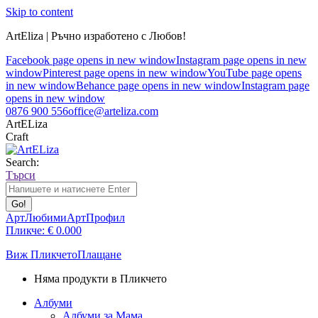
Skip to content
ArtEliza | Ръчно изработено с Любов!
Facebook page opens in new window
Instagram page opens in new
window
Pinterest page opens in new window
YouTube page opens
in new window
Behance page opens in new window
Instagram page
opens in new window
0876 900 556
office@arteliza.com
ArtELiza
Craft
Search:
Търси
АртЛюбими
АртПрофил
Пликче:
€
0.00
0
Виж Пликчето
Плащане
Няма продукти в Пликчето
Албуми
Албуми за Мама