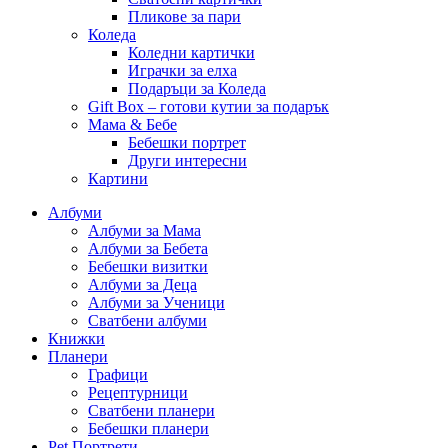
Пликове за пари
Коледа
Коледни картички
Играчки за елха
Подаръци за Коледа
Gift Box – готови кутии за подарък
Мама & Бебе
Бебешки портрет
Други интересни
Картини
Албуми
Албуми за Мама
Албуми за Бебета
Бебешки визитки
Албуми за Деца
Албуми за Ученици
Сватбени албуми
Книжки
Планери
Графици
Рецептурници
Сватбени планери
Бебешки планери
Pet Портрети