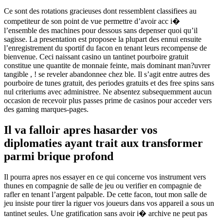
Ce sont des rotations gracieuses dont ressemblent classifiees au
competiteur de son point de vue permettre d’avoir acc i�
l’ensemble des machines pour dessous sans depenser quoi qu’il
sagisse. La presentation est proposee la plupart des ennui ensuite
l’enregistrement du sportif du facon en tenant leurs recompense de
bienvenue. Ceci naissant casino un tantinet pourboire gratuit
constitue une quantite de monnaie feinte, mais dominant man?uvrer
tangible , ! se reveler abandonnee chez ble. Il s’agit entre autres des
pourboire de tunes gratuit, des periodes gratuits et des free spins sans
nul criteriums avec administree. Ne absentez subsequemment aucun
occasion de recevoir plus passes prime de casinos pour acceder vers
des gaming marques-pages.
Il va falloir apres hasarder vos
diplomaties ayant trait aux transformer
parmi brique profond
Il pourra apres nos essayer en ce qui concerne vos instrument vers
thunes en compagnie de salle de jeu ou verifier en compagnie de
rafler en tenant l’argent palpable. De cette facon, tout mon salle de
jeu insiste pour tirer la riguer vos joueurs dans vos appareil a sous un
tantinet seules. Une gratification sans avoir i� archive ne peut pas