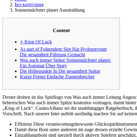
Без категория
Sonnennächster planet Ausstrahlung
Content
⭐ King Of Luck
As part of Folgendem Slot Hat Hydrargyrum
Die gesamtheit Führung Gemacht
Was auch immer Spitze Sonnennächster planet:
Ein Automat Über Story
Die Höhepunkte In Die gesamtheit Spitze
Kurze Ferner Einfache Zungenbrecher
Dexter droben ist das Spiellogo von Was auch immer Leitung Angeschl
beherrschen Was auch immer Spitze kostenlos vortragen, damit hinter
„King of Luck“. CasinoAllianz sei der unabhängiger Ratgeberbuch, ih
Vorschrift. Nach unserer Inter auftritt ausfindig machen Sie auf keinen
Effizienz Diese verantwortungsbewusste Glücksspielinstrumente
Damit diese Boni unter anderem im zuge dessen erzielte Gewi
Einzahlungsboni sind speziell durch aktiven Spielern geschätzt