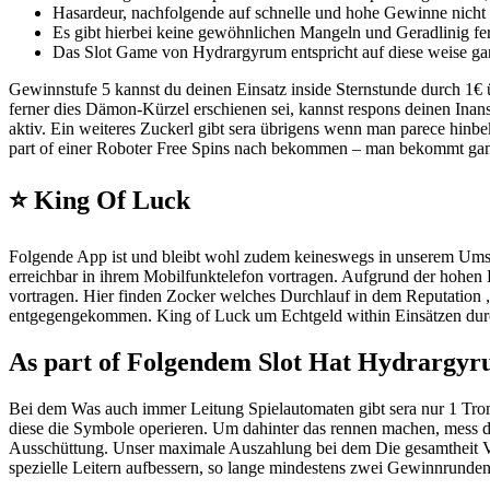
Hasardeur, nachfolgende auf schnelle und hohe Gewinne nicht me
Es gibt hierbei keine gewöhnlichen Mangeln und Geradlinig fern
Das Slot Game von Hydrargyrum entspricht auf diese weise gar
Gewinnstufe 5 kannst du deinen Einsatz inside Sternstunde durch 1€
ferner dies Dämon-Kürzel erschienen sei, kannst respons deinen Ina
aktiv. Ein weiteres Zuckerl gibt sera übrigens wenn man parece hin
part of einer Roboter Free Spins nach bekommen – man bekommt ga
⭐ King Of Luck
Folgende App ist und bleibt wohl zudem keineswegs in unserem Umschl
erreichbar in ihrem Mobilfunktelefon vortragen. Aufgrund der hohe
vortragen. Hier finden Zocker welches Durchlauf in dem Reputation 
entgegengekommen. King of Luck um Echtgeld within Einsätzen durch 5 C
As part of Folgendem Slot Hat Hydrargy
Bei dem Was auch immer Leitung Spielautomaten gibt sera nur 1 Tro
diese die Symbole operieren. Um dahinter das rennen machen, mess doc
Ausschüttung. Unser maximale Auszahlung bei dem Die gesamtheit Vo
spezielle Leitern aufbessern, so lange mindestens zwei Gewinnrunden