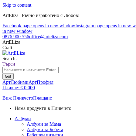
Skip to content
ArtEliza | Ръчно изработено с Любов!
Facebook page opens in new window
Instagram page opens in new 
in new window
0876 900 556
office@arteliza.com
ArtELiza
Craft
Search:
Търси
АртЛюбими
АртПрофил
Пликче:
€
0.00
0
Виж Пликчето
Плащане
Няма продукти в Пликчето
Албуми
Албуми за Мама
Албуми за Бебета
Бебешки визитки