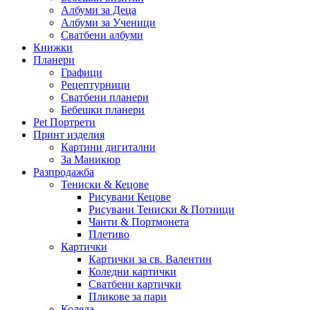
Албуми за Деца
Албуми за Ученици
Сватбени албуми
Книжки
Планери
Графици
Рецептурници
Сватбени планери
Бебешки планери
Pet Портрети
Принт изделия
Картини дигитални
За Маникюр
Разпродажба
Тениски & Кецове
Рисувани Кецове
Рисувани Тениски & Потници
Чанти & Портмонета
Плетиво
Картички
Картички за св. Валентин
Коледни картички
Сватбени картички
Пликове за пари
Коледа