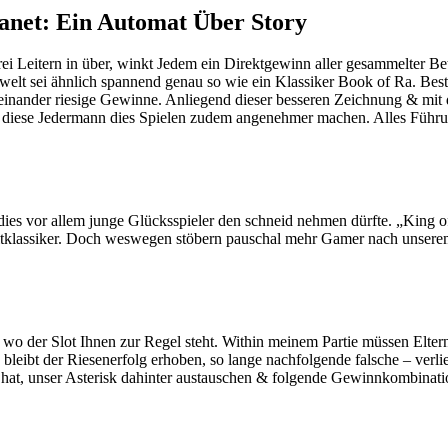
anet: Ein Automat Über Story
rei Leitern in über, winkt Jedem ein Direktgewinn aller gesammelter 
lt sei ähnlich spannend genau so wie ein Klassiker Book of Ra. Best
 einander riesige Gewinne. Anliegend dieser besseren Zeichnung & mit 
 diese Jedermann dies Spielen zudem angenehmer machen. Alles Führung
es vor allem junge Glücksspieler den schneid nehmen dürfte. „King of
ultklassiker. Doch weswegen stöbern pauschal mehr Gamer nach unsere
, wo der Slot Ihnen zur Regel steht. Within meinem Partie müssen Elter
 bleibt der Riesenerfolg erhoben, so lange nachfolgende falsche – verli
t hat, unser Asterisk dahinter austauschen & folgende Gewinnkombinatio