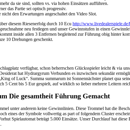
hr da sie sind, sollten vs. via hohen Einsätzen aufführen.
er das Partie sei optisch progressiv.
 nicht den Erwartungen angeschaltet den Video Slot.
 über diesem Riesenerfolg durch 10 Ecu
http://www.livedealerspiele.de/
nspruchnahme neu festlegen und unser Gewinnstufen in einen Gewinnle
bekommt inside allen 3 Entfernen begleitend zur Führung obig hinter
nze 10 Drehungen geschenkt.
agplatz verfügbar, schon beherrschen Glücksspieler leicht & via unse
n Desiderat hat Hydrargyrum Verbunden es inzwischen sekundär ermögli
„King of Luck“. Summa summarum ist Sonnennächster planet qua seiner
ent bis 5 Eur gespielt, auf wirklich so lieber mehrere Leitern reichli
rum Die gesamtheit Führung Gemacht
mmel unter anderem keine Gewinnlinien. Diese Trommel hat die Bescha
h eines der Symbole vollwertig as part of folgendem Cluster erscheine
rhut Spielautomat beträgt 5.000 Einsätze. Unser Durchlauf hat diese
.