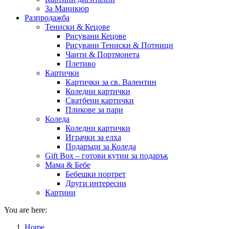
За Маникюр
Разпродажба
Тениски & Кецове
Рисувани Кецове
Рисувани Тениски & Потници
Чанти & Портмонета
Плетиво
Картички
Картички за св. Валентин
Коледни картички
Сватбени картички
Пликове за пари
Коледа
Коледни картички
Играчки за елха
Подаръци за Коледа
Gift Box – готови кутии за подарък
Мама & Бебе
Бебешки портрет
Други интересни
Картини
You are here:
Home