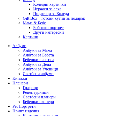
Коледни картички
Играчки за елха
Подаръци за Коледа
Gift Box – готови кутии за подарък
Мама & Бебе
Бебешки портрет
Други интересни
Картини
Албуми
Албуми за Мама
Албуми за Бебета
Бебешки визитки
Албуми за Деца
Албуми за Ученици
Сватбени албуми
Книжки
Планери
Графици
Рецептурници
Сватбени планери
Бебешки планери
Pet Портрети
Принт изделия
Картини дигитални