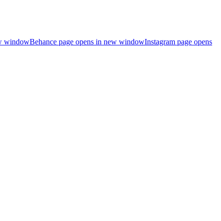
ew window
Behance page opens in new window
Instagram page opens