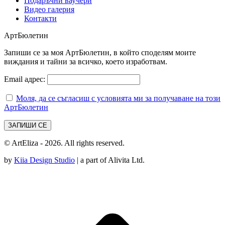
Подаръчни ваучери
Видео галерия
Контакти
АртБюлетин
Запиши се за моя АртБюлетин, в който споделям моите
виждания и тайни за всичко, което изработвам.
Email адрес:
Моля, да се съгласиш с условията ми за получаване на този
АртБюлетин
© ArtEliza - 2026. All rights reserved.
by
Kiia Design Studio
| a part of Alivita Ltd.