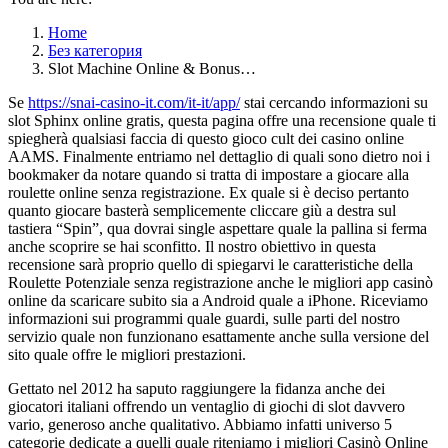
Home
Без категория
Slot Machine Online & Bonus…
Se
https://snai-casino-it.com/it-it/app/
stai cercando informazioni su
slot Sphinx online gratis, questa pagina offre una recensione quale ti
spiegherà qualsiasi faccia di questo gioco cult dei casino online
AAMS. Finalmente entriamo nel dettaglio di quali sono dietro noi i
bookmaker da notare quando si tratta di impostare a giocare alla
roulette online senza registrazione. Ex quale si è deciso pertanto
quanto giocare basterà semplicemente cliccare giù a destra sul
tastiera “Spin”, qua dovrai single aspettare quale la pallina si ferma
anche scoprire se hai sconfitto. Il nostro obiettivo in questa
recensione sarà proprio quello di spiegarvi le caratteristiche della
Roulette Potenziale senza registrazione anche le migliori app casinò
online da scaricare subito sia a Android quale a iPhone. Riceviamo
informazioni sui programmi quale guardi, sulle parti del nostro
servizio quale non funzionano esattamente anche sulla versione del
sito quale offre le migliori prestazioni.
Gettato nel 2012 ha saputo raggiungere la fidanza anche dei
giocatori italiani offrendo un ventaglio di giochi di slot davvero
vario, generoso anche qualitativo. Abbiamo infatti universo 5
categorie dedicate a quelli quale riteniamo i migliori Casinò Online