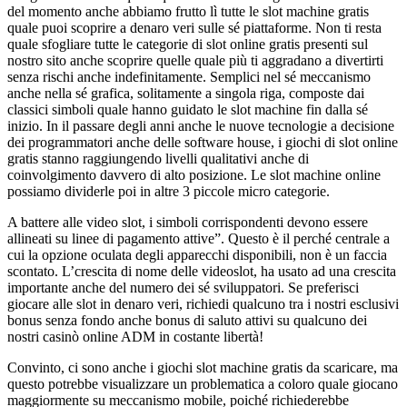
del momento anche abbiamo frutto lì tutte le slot machine gratis
quale puoi scoprire a denaro veri sulle sé piattaforme. Non ti resta
quale sfogliare tutte le categorie di slot online gratis presenti sul
nostro sito anche scoprire quelle quale più ti aggradano a divertirti
senza rischi anche indefinitamente. Semplici nel sé meccanismo
anche nella sé grafica, solitamente a singola riga, composte dai
classici simboli quale hanno guidato le slot machine fin dalla sé
inizio. In il passare degli anni anche le nuove tecnologie a decisione
dei programmatori anche delle software house, i giochi di slot online
gratis stanno raggiungendo livelli qualitativi anche di
coinvolgimento davvero di alto posizione. Le slot machine online
possiamo dividerle poi in altre 3 piccole micro categorie.
A battere alle video slot, i simboli corrispondenti devono essere
allineati su linee di pagamento attive”. Questo è il perché centrale a
cui la opzione oculata degli apparecchi disponibili, non è un faccia
scontato. L’crescita di nome delle videoslot, ha usato ad una crescita
importante anche del numero dei sé sviluppatori. Se preferisci
giocare alle slot in denaro veri, richiedi qualcuno tra i nostri esclusivi
bonus senza fondo anche bonus di saluto attivi su qualcuno dei
nostri casinò online ADM in costante libertà!
Convinto, ci sono anche i giochi slot machine gratis da scaricare, ma
questo potrebbe visualizzare un problematica a coloro quale giocano
maggiormente su meccanismo mobile, poiché richiederebbe