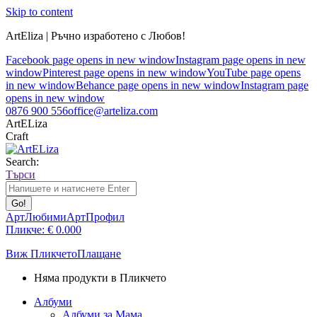
Skip to content
ArtEliza | Ръчно изработено с Любов!
Facebook page opens in new window
Instagram page opens in new
window
Pinterest page opens in new window
YouTube page opens
in new window
Behance page opens in new window
Instagram page
opens in new window
0876 900 556
office@arteliza.com
ArtELiza
Craft
Search:
Търси
АртЛюбими
АртПрофил
Пликче:
€
0.00
0
Виж Пликчето
Плащане
Няма продукти в Пликчето
Албуми
Албуми за Мама