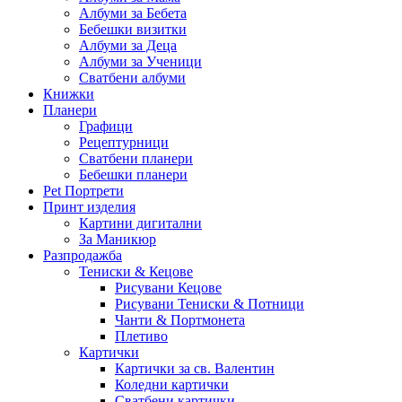
Албуми за Бебета
Бебешки визитки
Албуми за Деца
Албуми за Ученици
Сватбени албуми
Книжки
Планери
Графици
Рецептурници
Сватбени планери
Бебешки планери
Pet Портрети
Принт изделия
Картини дигитални
За Маникюр
Разпродажба
Тениски & Кецове
Рисувани Кецове
Рисувани Тениски & Потници
Чанти & Портмонета
Плетиво
Картички
Картички за св. Валентин
Коледни картички
Сватбени картички