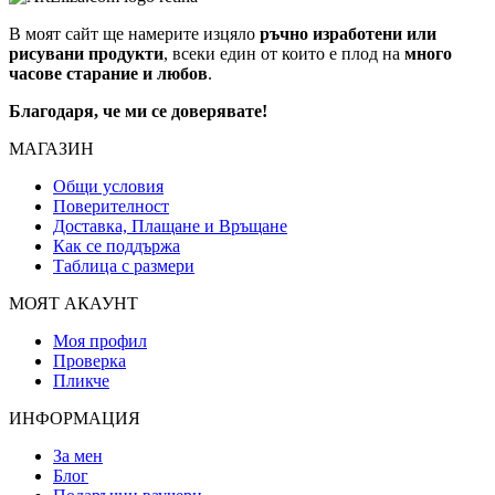
В моят сайт ще намерите изцяло
ръчно изработени или
рисувани продукти
, всеки един от които е плод на
много
часове старание и любов
.
Благодаря, че ми се доверявате!
МАГАЗИН
Общи условия
Поверителност
Доставка, Плащане и Връщане
Как се поддържа
Таблица с размери
МОЯТ АКАУНТ
Моя профил
Проверка
Пликче
ИНФОРМАЦИЯ
За мен
Блог