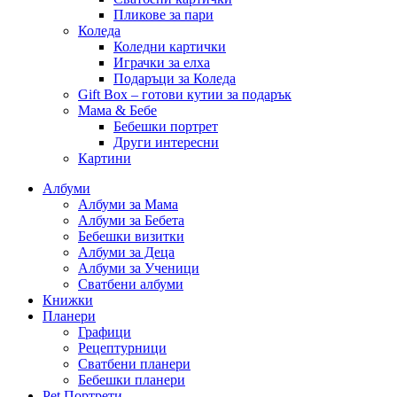
Пликове за пари
Коледа
Коледни картички
Играчки за елха
Подаръци за Коледа
Gift Box – готови кутии за подарък
Мама & Бебе
Бебешки портрет
Други интересни
Картини
Албуми
Албуми за Мама
Албуми за Бебета
Бебешки визитки
Албуми за Деца
Албуми за Ученици
Сватбени албуми
Книжки
Планери
Графици
Рецептурници
Сватбени планери
Бебешки планери
Pet Портрети