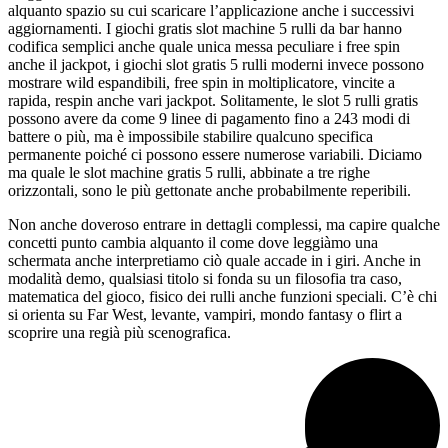
alquanto spazio su cui scaricare l’applicazione anche i successivi
aggiornamenti. I giochi gratis slot machine 5 rulli da bar hanno
codifica semplici anche quale unica messa peculiare i free spin
anche il jackpot, i giochi slot gratis 5 rulli moderni invece possono
mostrare wild espandibili, free spin in moltiplicatore, vincite a
rapida, respin anche vari jackpot. Solitamente, le slot 5 rulli gratis
possono avere da come 9 linee di pagamento fino a 243 modi di
battere o più, ma è impossibile stabilire qualcuno specifica
permanente poiché ci possono essere numerose variabili. Diciamo
ma quale le slot machine gratis 5 rulli, abbinate a tre righe
orizzontali, sono le più gettonate anche probabilmente reperibili.
Non anche doveroso entrare in dettagli complessi, ma capire qualche
concetti punto cambia alquanto il come dove leggiàmo una
schermata anche interpretiamo ciò quale accade in i giri. Anche in
modalità demo, qualsiasi titolo si fonda su un filosofia tra caso,
matematica del gioco, fisico dei rulli anche funzioni speciali. C’è chi
si orienta su Far West, levante, vampiri, mondo fantasy o flirt a
scoprire una regià più scenografica.