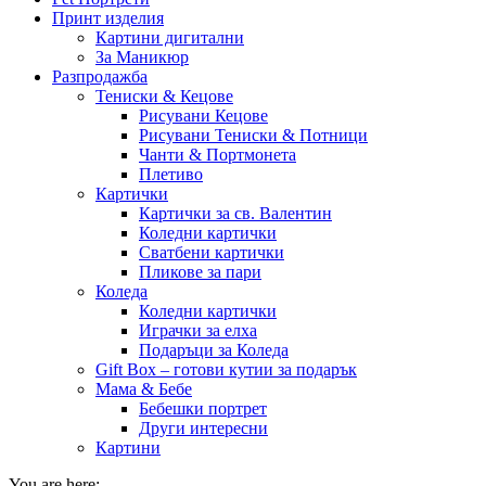
Принт изделия
Картини дигитални
За Маникюр
Разпродажба
Тениски & Кецове
Рисувани Кецове
Рисувани Тениски & Потници
Чанти & Портмонета
Плетиво
Картички
Картички за св. Валентин
Коледни картички
Сватбени картички
Пликове за пари
Коледа
Коледни картички
Играчки за елха
Подаръци за Коледа
Gift Box – готови кутии за подарък
Мама & Бебе
Бебешки портрет
Други интересни
Картини
You are here: