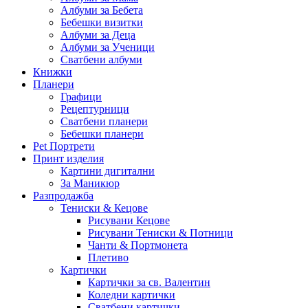
Албуми за Бебета
Бебешки визитки
Албуми за Деца
Албуми за Ученици
Сватбени албуми
Книжки
Планери
Графици
Рецептурници
Сватбени планери
Бебешки планери
Pet Портрети
Принт изделия
Картини дигитални
За Маникюр
Разпродажба
Тениски & Кецове
Рисувани Кецове
Рисувани Тениски & Потници
Чанти & Портмонета
Плетиво
Картички
Картички за св. Валентин
Коледни картички
Сватбени картички