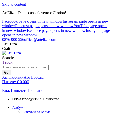
Skip to content
ArtEliza | Ръчно изработено с Любов!
Facebook page opens in new window
Instagram page opens in new
window
Pinterest page opens in new window
YouTube page opens
in new window
Behance page opens in new window
Instagram page
opens in new window
0876 900 556
office@arteliza.com
ArtELiza
Craft
Search:
Търси
АртЛюбими
АртПрофил
Пликче:
€
0.00
0
Виж Пликчето
Плащане
Няма продукти в Пликчето
Албуми
Албуми за Мама