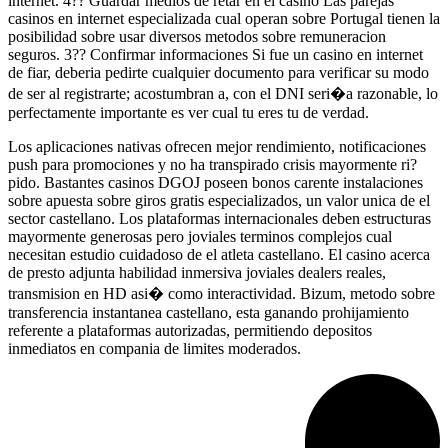
internet. 4?? Guardar medios de retar en el casino Las parejas
casinos en internet especializada cual operan sobre Portugal tienen la
posibilidad sobre usar diversos metodos sobre remuneracion
seguros. 3?? Confirmar informaciones Si fue un casino en internet
de fiar, deberia pedirte cualquier documento para verificar su modo
de ser al registrarte; acostumbran a, con el DNI seri�a razonable, lo
perfectamente importante es ver cual tu eres tu de verdad.
Los aplicaciones nativas ofrecen mejor rendimiento, notificaciones
push para promociones y no ha transpirado crisis mayormente ri?
pido. Bastantes casinos DGOJ poseen bonos carente instalaciones
sobre apuesta sobre giros gratis especializados, un valor unica de el
sector castellano. Los plataformas internacionales deben estructuras
mayormente generosas pero joviales terminos complejos cual
necesitan estudio cuidadoso de el atleta castellano. El casino acerca
de presto adjunta habilidad inmersiva joviales dealers reales,
transmision en HD asi� como interactividad. Bizum, metodo sobre
transferencia instantanea castellano, esta ganando prohijamiento
referente a plataformas autorizadas, permitiendo depositos
inmediatos en compania de limites moderados.