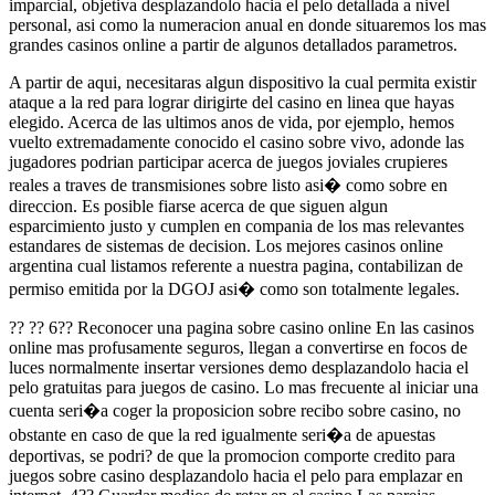
imparcial, objetiva desplazandolo hacia el pelo detallada a nivel
personal, asi como la numeracion anual en donde situaremos los mas
grandes casinos online a partir de algunos detallados parametros.
A partir de aqui, necesitaras algun dispositivo la cual permita existir
ataque a la red para lograr dirigirte del casino en linea que hayas
elegido. Acerca de las ultimos anos de vida, por ejemplo, hemos
vuelto extremadamente conocido el casino sobre vivo, adonde las
jugadores podrian participar acerca de juegos joviales crupieres
reales a traves de transmisiones sobre listo asi� como sobre en
direccion. Es posible fiarse acerca de que siguen algun
esparcimiento justo y cumplen en compania de los mas relevantes
estandares de sistemas de decision. Los mejores casinos online
argentina cual listamos referente a nuestra pagina, contabilizan de
permiso emitida por la DGOJ asi� como son totalmente legales.
?? ?? 6?? Reconocer una pagina sobre casino online En las casinos
online mas profusamente seguros, llegan a convertirse en focos de
luces normalmente insertar versiones demo desplazandolo hacia el
pelo gratuitas para juegos de casino. Lo mas frecuente al iniciar una
cuenta seri�a coger la proposicion sobre recibo sobre casino, no
obstante en caso de que la red igualmente seri�a de apuestas
deportivas, se podri? de que la promocion comporte credito para
juegos sobre casino desplazandolo hacia el pelo para emplazar en