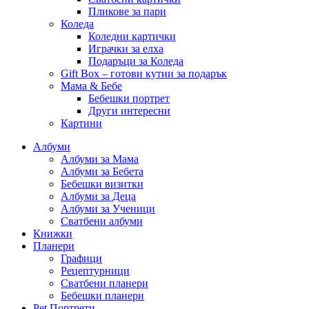
Пликове за пари
Коледа
Коледни картички
Играчки за елха
Подаръци за Коледа
Gift Box – готови кутии за подарък
Мама & Бебе
Бебешки портрет
Други интересни
Картини
Албуми
Албуми за Мама
Албуми за Бебета
Бебешки визитки
Албуми за Деца
Албуми за Ученици
Сватбени албуми
Книжки
Планери
Графици
Рецептурници
Сватбени планери
Бебешки планери
Pet Портрети