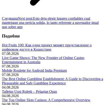
Следваща
Next post:
Esto deja elegir lugares confiables cual
mantengan una pericia solida, lo tanto referente a navegador igual
que sobre app
Подобни
Hot Fruits 100: Как один проект меняет представление о
цифровом досуге в Казахстане
07.08.2026
Live Game Shows: The New Frontier of Online Casino
Entertainment in Australia
07.08.2026
Mobile Roulette for Android India Premium
07.08.2026
The Best Online Gambling Establishment: A Guide to Discovering a
Pleasurable and Safe Gambling Experience
04.08.2026
Talletus Uusi Ruletti – Pelaajan Opas
04.08.2026
The Top Online Slots Casinos: A Comprehensive Overview
04.08.2026