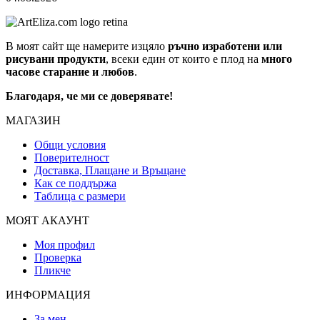
В моят сайт ще намерите изцяло
ръчно изработени или
рисувани продукти
, всеки един от които е плод на
много
часове старание и любов
.
Благодаря, че ми се доверявате!
МАГАЗИН
Общи условия
Поверителност
Доставка, Плащане и Връщане
Как се поддържа
Таблица с размери
МОЯТ АКАУНТ
Моя профил
Проверка
Пликче
ИНФОРМАЦИЯ
За мен