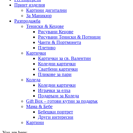
Принт изделия
Картини дигитални
За Маникюр
Разпродажба
Тениски & Кецове
Рисувани Кецове
Рисувани Тениски & Потници
Чанти & Портмонета
Плетиво
Картички
Картички за св. Валентин
Коледни картички
Сватбени картички
Пликове за пари
Коледа
Коледни картички
Играчки за елха
Подаръци за Коледа
Gift Box – готови кутии за подарък
Мама & Бебе
Бебешки портрет
Други интересни
Картини
You are here: