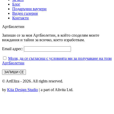
Блог
Подаръчни ваучери
Видео галерия
Контакти
АртБюлетин
Запиши се за моя АртБюлетин, в който споделям моите
виждания и тайни за всичко, което изработвам.
Email адрес:
Моля, да се съгласиш с условията ми за получаване на този
АртБюлетин
© ArtEliza - 2026. All rights reserved.
by
Kiia Design Studio
| a part of Alivita Ltd.