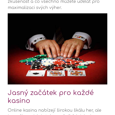
zkušenost a co všechno můžete udělat pro
maximalizaci svých výher.
Jasný začátek pro každé
kasino
Online kasina nabízejí širokou škálu her, ale