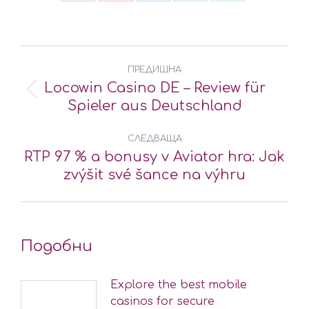
Share
Share
Share
Share
Share
on
on
on
on
on
Facebook
Pinterest
LinkedIn
WhatsApp
X
Post
ПРЕДИШНА
navigation
Locowin Casino DE – Review für
Previous
Spieler aus Deutschland
post:
СЛЕДВАЩА
RTP 97 % a bonusy v Aviator hra: Jak
Next
zvýšit své šance na výhru
post:
Подобни
Explore the best mobile
casinos for secure