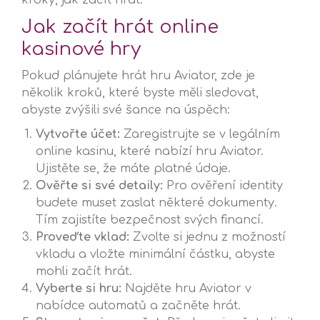
Jak začít hrát online
kasinové hry
Pokud plánujete hrát hru Aviator, zde je
několik kroků, které byste měli sledovat,
abyste zvýšili své šance na úspěch:
Vytvořte účet:
Zaregistrujte se v legálním
online kasinu, které nabízí hru Aviator.
Ujistěte se, že máte platné údaje.
Ověřte si své detaily:
Pro ověření identity
budete muset zaslat některé dokumenty.
Tím zajistíte bezpečnost svých financí.
Proveďte vklad:
Zvolte si jednu z možností
vkladu a vložte minimální částku, abyste
mohli začít hrát.
Vyberte si hru:
Najděte hru Aviator v
nabídce automatů a začněte hrát.