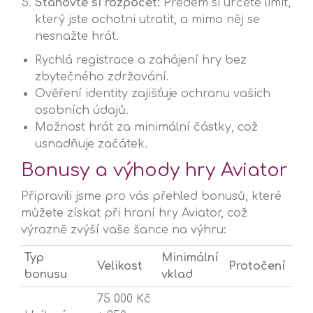
Stanovte si rozpočet:
Předem si určete limit,
který jste ochotni utratit, a mimo něj se
nesnažte hrát.
Rychlá registrace a zahájení hry bez
zbytečného zdržování.
Ověření identity zajišťuje ochranu vašich
osobních údajů.
Možnost hrát za minimální částky, což
usnadňuje začátek.
Bonusy a výhody hry Aviator
Připravili jsme pro vás přehled bonusů, které
můžete získat při hraní hry Aviator, což
výrazně zvýší vaše šance na výhru:
Typ
Minimální
Velikost
Protočení
bonusu
vklad
75 000 Kč