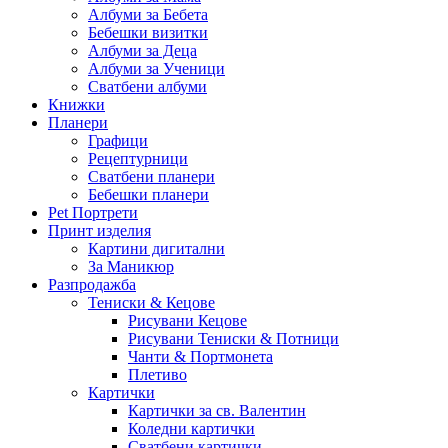
Албуми за Бебета
Бебешки визитки
Албуми за Деца
Албуми за Ученици
Сватбени албуми
Книжки
Планери
Графици
Рецептурници
Сватбени планери
Бебешки планери
Pet Портрети
Принт изделия
Картини дигитални
За Маникюр
Разпродажба
Тениски & Кецове
Рисувани Кецове
Рисувани Тениски & Потници
Чанти & Портмонета
Плетиво
Картички
Картички за св. Валентин
Коледни картички
Сватбени картички