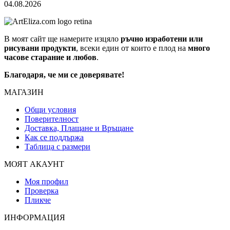
04.08.2026
В моят сайт ще намерите изцяло
ръчно изработени или
рисувани продукти
, всеки един от които е плод на
много
часове старание и любов
.
Благодаря, че ми се доверявате!
МАГАЗИН
Общи условия
Поверителност
Доставка, Плащане и Връщане
Как се поддържа
Таблица с размери
МОЯТ АКАУНТ
Моя профил
Проверка
Пликче
ИНФОРМАЦИЯ