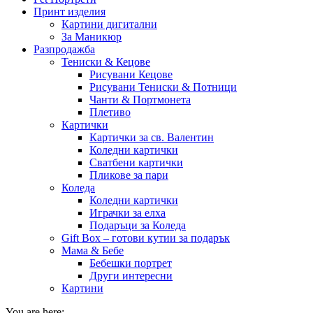
Принт изделия
Картини дигитални
За Маникюр
Разпродажба
Тениски & Кецове
Рисувани Кецове
Рисувани Тениски & Потници
Чанти & Портмонета
Плетиво
Картички
Картички за св. Валентин
Коледни картички
Сватбени картички
Пликове за пари
Коледа
Коледни картички
Играчки за елха
Подаръци за Коледа
Gift Box – готови кутии за подарък
Мама & Бебе
Бебешки портрет
Други интересни
Картини
You are here: