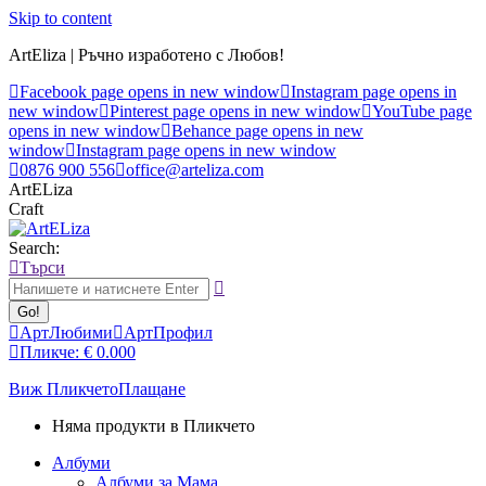
Skip to content
ArtEliza | Ръчно изработено с Любов!
Facebook page opens in new window
Instagram page opens in
new window
Pinterest page opens in new window
YouTube page
opens in new window
Behance page opens in new
window
Instagram page opens in new window
0876 900 556
office@arteliza.com
ArtELiza
Craft
Search:
Търси
АртЛюбими
АртПрофил
Пликче:
€
0.00
0
Виж Пликчето
Плащане
Няма продукти в Пликчето
Албуми
Албуми за Мама