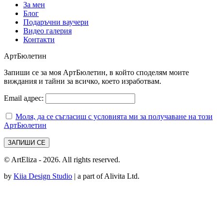
За мен
Блог
Подаръчни ваучери
Видео галерия
Контакти
АртБюлетин
Запиши се за моя АртБюлетин, в който споделям моите
виждания и тайни за всичко, което изработвам.
Email адрес:
Моля, да се съгласиш с условията ми за получаване на този
АртБюлетин
© ArtEliza - 2026. All rights reserved.
by
Kiia Design Studio
| a part of Alivita Ltd.