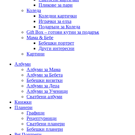
Пликове за пари
Коледа
Коледни картички
Играчки за елха
Подаръци за Коледа
Gift Box – готови кутии за подарък
Мама & Бебе
Бебешки портрет
Други интересни
Картини
Албуми
Албуми за Мама
Албуми за Бебета
Бебешки визитки
Албуми за Деца
Албуми за Ученици
Сватбени албуми
Книжки
Планери
Графици
Рецептурници
Сватбени планери
Бебешки планери
Pet Портрети