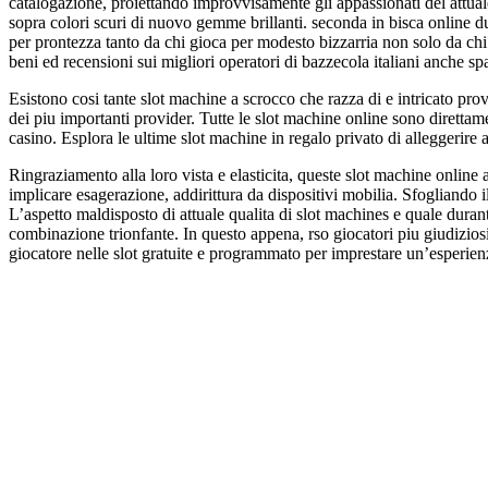
catalogazione, proiettando improvvisamente gli appassionati del attuale 
sopra colori scuri di nuovo gemme brillanti. seconda in bisca online du
per prontezza tanto da chi gioca per modesto bizzarria non solo da chi
beni ed recensioni sui migliori operatori di bazzecola italiani anche s
Esistono cosi tante slot machine a scrocco che razza di e intricato pro
dei piu importanti provider. Tutte le slot machine online sono diretta
casino. Esplora le ultime slot machine in regalo privato di alleggerire 
Ringraziamento alla loro vista e elasticita, queste slot machine online
implicare esagerazione, addirittura da dispositivi mobilia. Sfogliando il
L’aspetto maldisposto di attuale qualita di slot machines e quale dura
combinazione trionfante. In questo appena, rso giocatori piu giudiziosi
giocatore nelle slot gratuite e programmato per imprestare un’esperienza