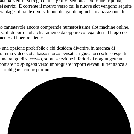
ta da NetEnt si fregia di una grafica semplice addirittura ripulita,
ei servizi. E corrente il motivo verso cui le nuove slot vengono seguite
Avantagea durante diversi brand del gambling nella realizzazione di
tanto caritatevole ancora comprende numerosissime slot machine online,
enza di deporre nulla chiaramente da oppure collegandosi al luogo del
mento di liberare niente.
una opzione preferibile a chi desidera divertirsi in assenza di
gramma video slot a basso sforzo pensati a i giocatori escluso esperti.
 una rango di successo, sopra selezione inferiori di raggiungere una
ontare no spingersi verso imbrogliare importi elevati. Il rientranza al
di obbligarsi con risparmio.