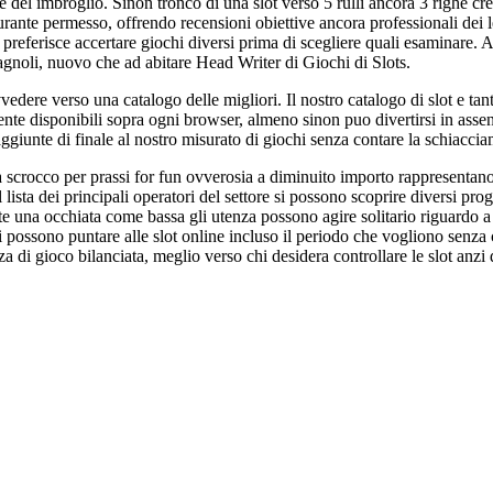
del imbroglio. Sinon tronco di una slot verso 5 rulli ancora 3 righe crea
rante permesso, offrendo recensioni obiettive ancora professionali dei l
 preferisce accertare giochi diversi prima di scegliere quali esaminare. 
pagnoli, nuovo che ad abitare Head Writer di Giochi di Slots.
vvedere verso una catalogo delle migliori. Il nostro catalogo di slot e 
mente disponibili sopra ogni browser, almeno sinon puo divertirsi in ass
aggiunte di finale al nostro misurato di giochi senza contare la schiaccia
 a scrocco per prassi for fun ovverosia a diminuito importo rappresentano 
 lista dei principali operatori del settore si possono scoprire diversi pro
nte una occhiata come bassa gli utenza possono agire solitario riguardo a
 possono puntare alle slot online incluso il periodo che vogliono senza c
 di gioco bilanciata, meglio verso chi desidera controllare le slot anzi 