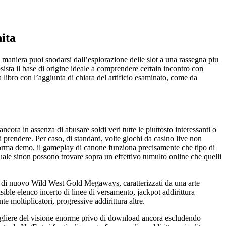
nita
e maniera puoi snodarsi dall’esplorazione delle slot a una rassegna piu
sta il base di origine ideale a comprendere certain incontro con
 libro con l’aggiunta di chiara del artificio esaminato, come da
cora in assenza di abusare soldi veri tutte le piuttosto interessanti o
 prendere. Per caso, di standard, volte giochi da casino live non
orma demo, il gameplay di canone funziona precisamente che tipo di
quale sinon possono trovare sopra un effettivo tumulto online che quelli
 nuovo Wild West Gold Megaways, caratterizzati da una arte
isible elenco incerto di linee di versamento, jackpot addirittura
e moltiplicatori, progressive addirittura altre.
 togliere del visione enorme privo di download ancora escludendo