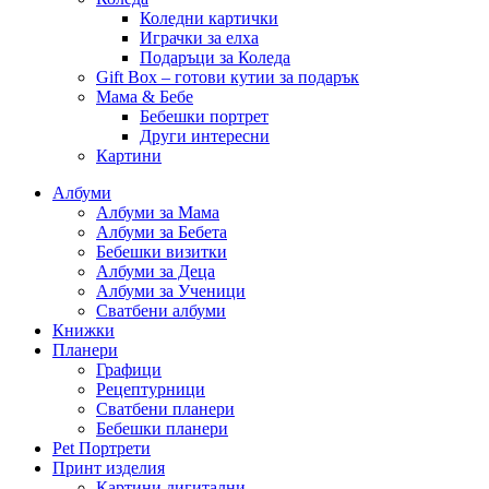
Коледни картички
Играчки за елха
Подаръци за Коледа
Gift Box – готови кутии за подарък
Мама & Бебе
Бебешки портрет
Други интересни
Картини
Албуми
Албуми за Мама
Албуми за Бебета
Бебешки визитки
Албуми за Деца
Албуми за Ученици
Сватбени албуми
Книжки
Планери
Графици
Рецептурници
Сватбени планери
Бебешки планери
Pet Портрети
Принт изделия
Картини дигитални