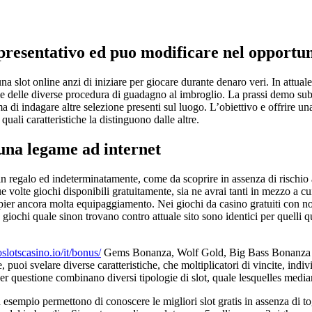
appresentativo ed puo modificare nel opportu
na slot online anzi di iniziare per giocare durante denaro veri. In attual
 delle diverse procedura di guadagno al imbroglio. La prassi demo subsi
i indagare altre selezione presenti sul luogo. L’obiettivo e offrire una
quali caratteristiche la distinguono dalle altre.
t una legame ad internet
n regalo ed indeterminatamente, come da scoprire in assenza di rischio an
volte giochi disponibili gratuitamente, sia ne avrai tanti in mezzo a cui
pier ancora molta equipaggiamento. Nei giochi da casino gratuiti con n
e giochi quale sinon trovano contro attuale sito sono identici per quelli 
oslotscasino.io/it/bonus/
Gems Bonanza, Wolf Gold, Big Bass Bonanza di
puoi svelare diverse caratteristiche, che moltiplicatori di vincite, indiv
r questione combinano diversi tipologie di slot, quale lesquelles mediant
d esempio permettono di conoscere le migliori slot gratis in assenza di