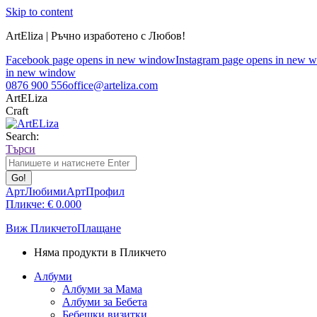
Skip to content
ArtEliza | Ръчно изработено с Любов!
Facebook page opens in new window
Instagram page opens in new 
in new window
0876 900 556
office@arteliza.com
ArtELiza
Craft
Search:
Търси
АртЛюбими
АртПрофил
Пликче:
€
0.00
0
Виж Пликчето
Плащане
Няма продукти в Пликчето
Албуми
Албуми за Мама
Албуми за Бебета
Бебешки визитки