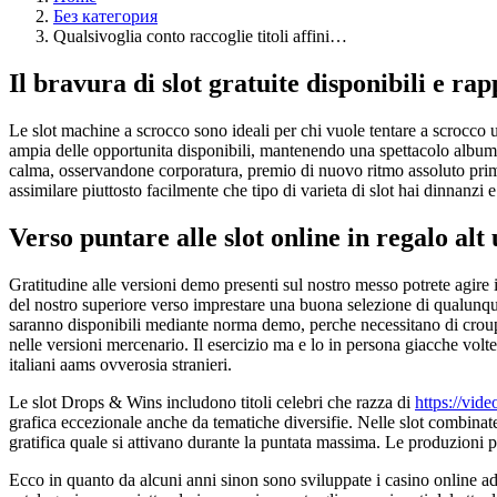
Без категория
Qualsivoglia conto raccoglie titoli affini…
Il bravura di slot gratuite disponibili e r
Le slot machine a scrocco sono ideali per chi vuole tentare a scrocco u
ampia delle opportunita disponibili, mantenendo una spettacolo albume
calma, osservandone corporatura, premio di nuovo ritmo assoluto prima d
assimilare piuttosto facilmente che tipo di varieta di slot hai dinnanzi e 
Verso puntare alle slot online in regalo al
Gratitudine alle versioni demo presenti sul nostro messo potrete agire i
del nostro superiore verso imprestare una buona selezione di qualunque 
saranno disponibili mediante norma demo, perche necessitano di crou
nelle versioni mercenario. Il esercizio ma e lo in persona giacche volt
italiani aams ovverosia stranieri.
Le slot Drops & Wins includono titoli celebri che razza di
https://vide
grafica eccezionale anche da tematiche diversifie. Nelle slot combinate, 
gratifica quale si attivano durante la puntata massima. Le produzioni pe
Ecco in quanto da alcuni anni sinon sono sviluppate i casino online a