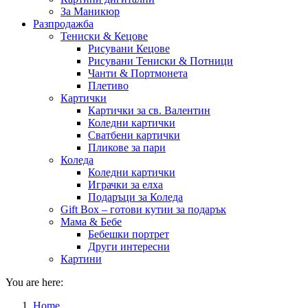
За Маникюр
Разпродажба
Тениски & Кецове
Рисувани Кецове
Рисувани Тениски & Потници
Чанти & Портмонета
Плетиво
Картички
Картички за св. Валентин
Коледни картички
Сватбени картички
Пликове за пари
Коледа
Коледни картички
Играчки за елха
Подаръци за Коледа
Gift Box – готови кутии за подарък
Мама & Бебе
Бебешки портрет
Други интересни
Картини
You are here:
Home