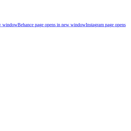
ew window
Behance page opens in new window
Instagram page opens