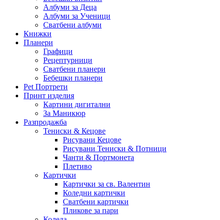
Албуми за Деца
Албуми за Ученици
Сватбени албуми
Книжки
Планери
Графици
Рецептурници
Сватбени планери
Бебешки планери
Pet Портрети
Принт изделия
Картини дигитални
За Маникюр
Разпродажба
Тениски & Кецове
Рисувани Кецове
Рисувани Тениски & Потници
Чанти & Портмонета
Плетиво
Картички
Картички за св. Валентин
Коледни картички
Сватбени картички
Пликове за пари
Коледа