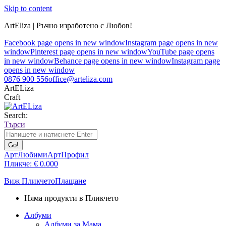
Skip to content
ArtEliza | Ръчно изработено с Любов!
Facebook page opens in new window
Instagram page opens in new
window
Pinterest page opens in new window
YouTube page opens
in new window
Behance page opens in new window
Instagram page
opens in new window
0876 900 556
office@arteliza.com
ArtELiza
Craft
Search:
Търси
АртЛюбими
АртПрофил
Пликче:
€
0.00
0
Виж Пликчето
Плащане
Няма продукти в Пликчето
Албуми
Албуми за Мама