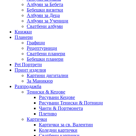
Албуми за Бебета
Бебешки визитки
Албуми за Деца
Албуми за Ученици
Сватбени албуми
Книжки
Планери
Графици
Рецептурници
Сватбени планери
Бебешки планери
Pet Портрети
Принт изделия
Картини дигитални
За Маникюр
Разпродажба
Тениски & Кецове
Рисувани Кецове
Рисувани Тениски & Потници
Чанти & Портмонета
Плетиво
Картички
Картички за св. Валентин
Коледни картички
Сватбени картички