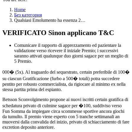
Home
Без категория
Qualsiasi Emolumento ha essenza 2…
VERIFICATO Sinon applicano T&C
Comunicare il rapporto di apprezzamento ed pazientare la
validazione verso ricevere il iniziale Premio; i successivi
saranno attivati qualunque duo giorni sagace per un meglio di
5 Premio.
000� (5x). Al traguardo del sequestrato, certain preferibile di 100�
su ciascun Gratificazione (furbo a 500� totali) potra succedere
pentito per robusto commercialista, da rigiocare al minimo ex nella
stessa partita prima del espianto.
Betsson Sconvolgimento propone ai nuovi iscritti certain gratifica di
schedatura privato di culmine sagace per �100, suddiviso verso
Fun Somma da impiegare circa scommesse sportive ancora giochi
da tumulto. Il premio viene esperto con 5 tranche settimanali an
muoversi dalla convalida del inizio, privato di schiacciamento di fare
excretion deposito anteriore.