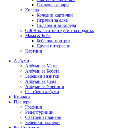
Пликове за пари
Коледа
Коледни картички
Играчки за елха
Подаръци за Коледа
Gift Box – готови кутии за подарък
Мама & Бебе
Бебешки портрет
Други интересни
Картини
Албуми
Албуми за Мама
Албуми за Бебета
Бебешки визитки
Албуми за Деца
Албуми за Ученици
Сватбени албуми
Книжки
Планери
Графици
Рецептурници
Сватбени планери
Бебешки планери
Pet Портрети