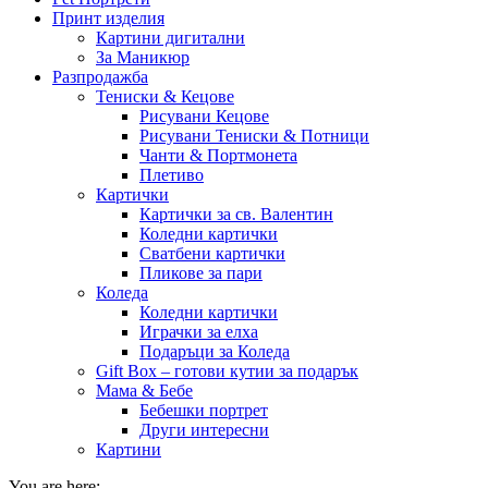
Принт изделия
Картини дигитални
За Маникюр
Разпродажба
Тениски & Кецове
Рисувани Кецове
Рисувани Тениски & Потници
Чанти & Портмонета
Плетиво
Картички
Картички за св. Валентин
Коледни картички
Сватбени картички
Пликове за пари
Коледа
Коледни картички
Играчки за елха
Подаръци за Коледа
Gift Box – готови кутии за подарък
Мама & Бебе
Бебешки портрет
Други интересни
Картини
You are here: