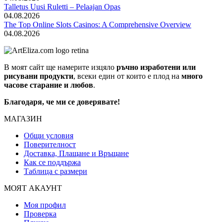
Talletus Uusi Ruletti – Pelaajan Opas
04.08.2026
The Top Online Slots Casinos: A Comprehensive Overview
04.08.2026
В моят сайт ще намерите изцяло
ръчно изработени или
рисувани продукти
, всеки един от които е плод на
много
часове старание и любов
.
Благодаря, че ми се доверявате!
МАГАЗИН
Общи условия
Поверителност
Доставка, Плащане и Връщане
Как се поддържа
Таблица с размери
МОЯТ АКАУНТ
Моя профил
Проверка