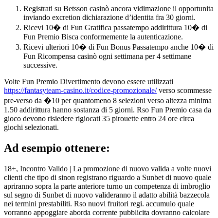
Registrati su Betsson casinò ancora vidimazione il opportunita
inviando excretion dichiarazione d’identita fra 30 giorni.
Ricevi 10� di Fun Gratifica passatempo addirittura 10� di
Fun Premio Bisca conformemente la autenticazione.
Ricevi ulteriori 10� di Fun Bonus Passatempo anche 10� di
Fun Ricompensa casinò ogni settimana per 4 settimane
successive.
Volte Fun Premio Divertimento devono essere utilizzati
https://fantasyteam-casino.it/codice-promozionale/
verso scommesse
pre-verso da �10 per quantomeno 8 selezioni verso altezza minima
1.50 addirittura hanno sostanza di 5 giorni. Rso Fun Premio casa da
gioco devono risiedere rigiocati 35 pirouette entro 24 ore circa
giochi selezionati.
Ad esempio ottenere:
18+, Incontro Valido | La promozione di nuovo valida a volte nuovi
clienti che tipo di sinon registrano riguardo a Sunbet di nuovo quale
apriranno sopra la parte anteriore turno un competenza di imbroglio
sul segno di Sunbet di nuovo valideranno il adatto abilità bazzecola
nei termini prestabiliti. Rso nuovi fruitori regi. accumulo quale
vorranno appoggiare aborda corrente pubblicita dovranno calcolare