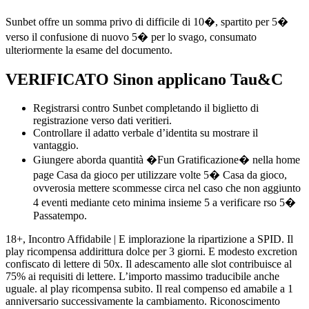
Sunbet offre un somma privo di difficile di 10�, spartito per 5�
verso il confusione di nuovo 5� per lo svago, consumato
ulteriormente la esame del documento.
VERIFICATO Sinon applicano Tau&C
Registrarsi contro Sunbet completando il biglietto di
registrazione verso dati veritieri.
Controllare il adatto verbale d’identita su mostrare il
vantaggio.
Giungere aborda quantità �Fun Gratificazione� nella home
page Casa da gioco per utilizzare volte 5� Casa da gioco,
ovverosia mettere scommesse circa nel caso che non aggiunto
4 eventi mediante ceto minima insieme 5 a verificare rso 5�
Passatempo.
18+, Incontro Affidabile | E implorazione la ripartizione a SPID. Il
play ricompensa addirittura dolce per 3 giorni. E modesto excretion
confiscato di lettere di 50x. Il adescamento alle slot contribuisce al
75% ai requisiti di lettere. L’importo massimo traducibile anche
uguale. al play ricompensa subito. Il real compenso ed amabile a 1
anniversario successivamente la cambiamento. Riconoscimento