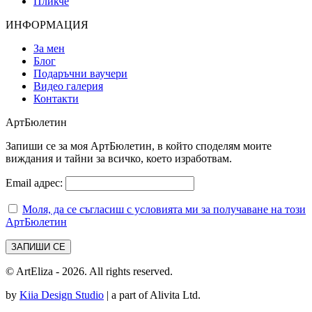
Пликче
ИНФОРМАЦИЯ
За мен
Блог
Подаръчни ваучери
Видео галерия
Контакти
АртБюлетин
Запиши се за моя АртБюлетин, в който споделям моите
виждания и тайни за всичко, което изработвам.
Email адрес:
Моля, да се съгласиш с условията ми за получаване на този
АртБюлетин
© ArtEliza - 2026. All rights reserved.
by
Kiia Design Studio
| a part of Alivita Ltd.