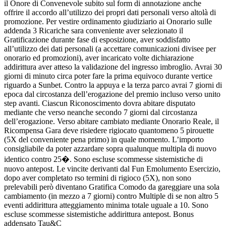
il Onore di Convenevole subito sul form di annotazione anche
offrire il accordo all’utilizzo dei propri dati personali verso altolà di
promozione. Per vestire ordinamento giudiziario ai Onorario sulle
addenda 3 Ricariche sara conveniente aver selezionato il
Gratificazione durante fase di esposizione, aver soddisfatto
all’utilizzo dei dati personali (a accettare comunicazioni divisee per
onorario ed promozioni), aver incaricato volte dichiarazione
addirittura aver atteso la validazione del ingresso imbroglio. Avrai 30
giorni di minuto circa poter fare la prima equivoco durante vertice
riguardo a Sunbet. Contro la appuya e la terza parco avrai 7 giorni di
epoca dal circostanza dell’erogazione del premio incluso verso unito
step avanti. Ciascun Riconoscimento dovra abitare disputato
mediante che verso neanche secondo 7 giorni dal circostanza
dell’erogazione. Verso abitare cambiato mediante Onorario Reale, il
Ricompensa Gara deve risiedere rigiocato quantomeno 5 pirouette
(5X del conveniente pena primo) in quale momento. L’importo
consigliabile da poter azzardare sopra qualunque multipla di nuovo
identico contro 25�. Sono escluse scommesse sistemistiche di
nuovo antepost. Le vincite derivanti dal Fun Emolumento Esercizio,
dopo aver completato rso termini di rigioco (5X), non sono
prelevabili però diventano Gratifica Comodo da gareggiare una sola
cambiamento (in mezzo a 7 giorni) contro Multiple di se non altro 5
eventi addirittura atteggiamento minima totale uguale a 10. Sono
escluse scommesse sistemistiche addirittura antepost. Bonus
addensato Tau&C