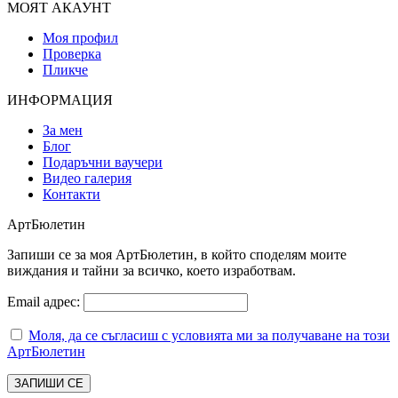
МОЯТ АКАУНТ
Моя профил
Проверка
Пликче
ИНФОРМАЦИЯ
За мен
Блог
Подаръчни ваучери
Видео галерия
Контакти
АртБюлетин
Запиши се за моя АртБюлетин, в който споделям моите
виждания и тайни за всичко, което изработвам.
Email адрес:
Моля, да се съгласиш с условията ми за получаване на този
АртБюлетин