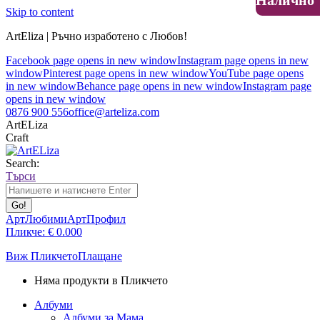
Налично
Skip to content
ArtEliza | Ръчно изработено с Любов!
Facebook page opens in new window
Instagram page opens in new
window
Pinterest page opens in new window
YouTube page opens
in new window
Behance page opens in new window
Instagram page
opens in new window
0876 900 556
office@arteliza.com
ArtELiza
Craft
Search:
Търси
АртЛюбими
АртПрофил
Пликче:
€
0.00
0
Виж Пликчето
Плащане
Няма продукти в Пликчето
Албуми
Албуми за Мама