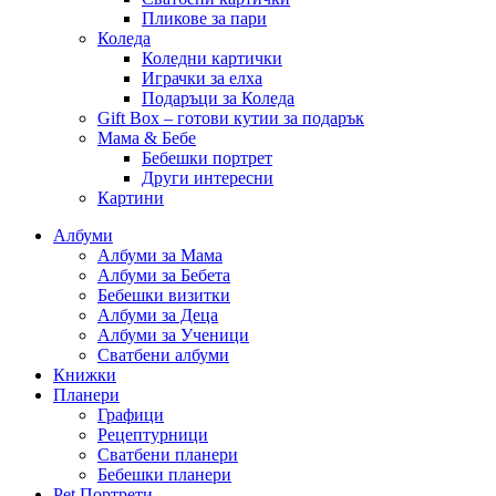
Пликове за пари
Коледа
Коледни картички
Играчки за елха
Подаръци за Коледа
Gift Box – готови кутии за подарък
Мама & Бебе
Бебешки портрет
Други интересни
Картини
Албуми
Албуми за Мама
Албуми за Бебета
Бебешки визитки
Албуми за Деца
Албуми за Ученици
Сватбени албуми
Книжки
Планери
Графици
Рецептурници
Сватбени планери
Бебешки планери
Pet Портрети