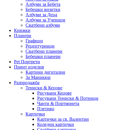
Албуми за Бебета
Бебешки визитки
Албуми за Деца
Албуми за Ученици
Сватбени албуми
Книжки
Планери
Графици
Рецептурници
Сватбени планери
Бебешки планери
Pet Портрети
Принт изделия
Картини дигитални
За Маникюр
Разпродажба
Тениски & Кецове
Рисувани Кецове
Рисувани Тениски & Потници
Чанти & Портмонета
Плетиво
Картички
Картички за св. Валентин
Коледни картички
Сватбени картички