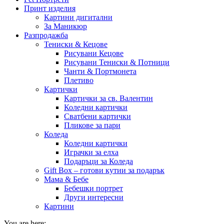
Принт изделия
Картини дигитални
За Маникюр
Разпродажба
Тениски & Кецове
Рисувани Кецове
Рисувани Тениски & Потници
Чанти & Портмонета
Плетиво
Картички
Картички за св. Валентин
Коледни картички
Сватбени картички
Пликове за пари
Коледа
Коледни картички
Играчки за елха
Подаръци за Коледа
Gift Box – готови кутии за подарък
Мама & Бебе
Бебешки портрет
Други интересни
Картини
You are here: