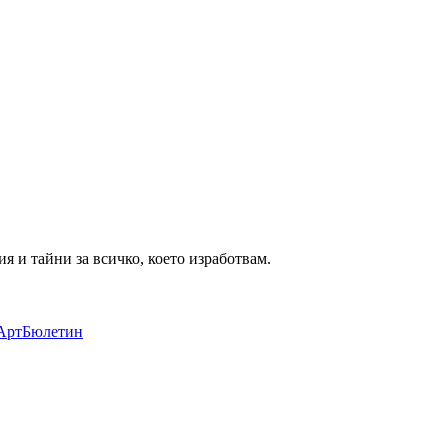
 и тайни за всичко, което изработвам.
и АртБюлетин