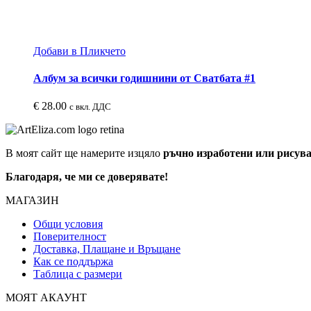
Добави в Пликчето
Албум за всички годишнини от Сватбата #1
€
28.00
с вкл. ДДС
В моят сайт ще намерите изцяло
ръчно изработени или рисув
Благодаря, че ми се доверявате!
МАГАЗИН
Общи условия
Поверителност
Доставка, Плащане и Връщане
Как се поддържа
Таблица с размери
МОЯТ АКАУНТ