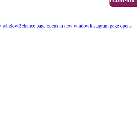
Налично
ew window
Behance page opens in new window
Instagram page opens