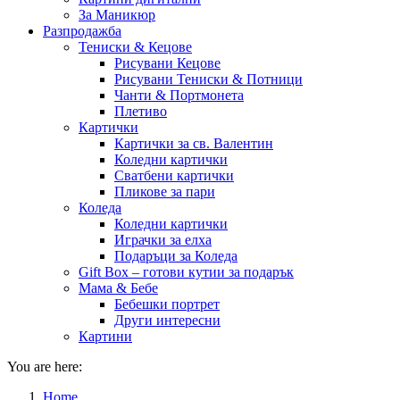
За Маникюр
Разпродажба
Тениски & Кецове
Рисувани Кецове
Рисувани Тениски & Потници
Чанти & Портмонета
Плетиво
Картички
Картички за св. Валентин
Коледни картички
Сватбени картички
Пликове за пари
Коледа
Коледни картички
Играчки за елха
Подаръци за Коледа
Gift Box – готови кутии за подарък
Мама & Бебе
Бебешки портрет
Други интересни
Картини
You are here:
Home