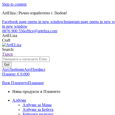
Skip to content
ArtEliza | Ръчно изработено с Любов!
Facebook page opens in new window
Instagram page opens in new 
in new window
0876 900 556
office@arteliza.com
ArtELiza
Craft
Search:
Търси
АртЛюбими
АртПрофил
Пликче:
€
0.00
0
Виж Пликчето
Плащане
Няма продукти в Пликчето
Албуми
Албуми за Мама
Албуми за Бебета
Бебешки визитки