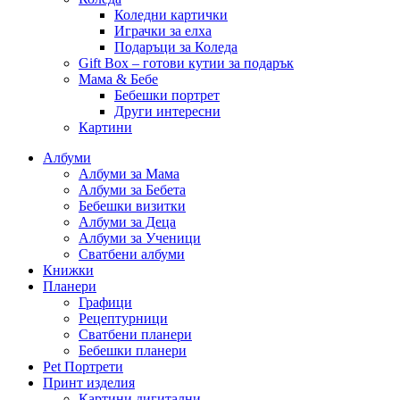
Коледни картички
Играчки за елха
Подаръци за Коледа
Gift Box – готови кутии за подарък
Мама & Бебе
Бебешки портрет
Други интересни
Картини
Албуми
Албуми за Мама
Албуми за Бебета
Бебешки визитки
Албуми за Деца
Албуми за Ученици
Сватбени албуми
Книжки
Планери
Графици
Рецептурници
Сватбени планери
Бебешки планери
Pet Портрети
Принт изделия
Картини дигитални