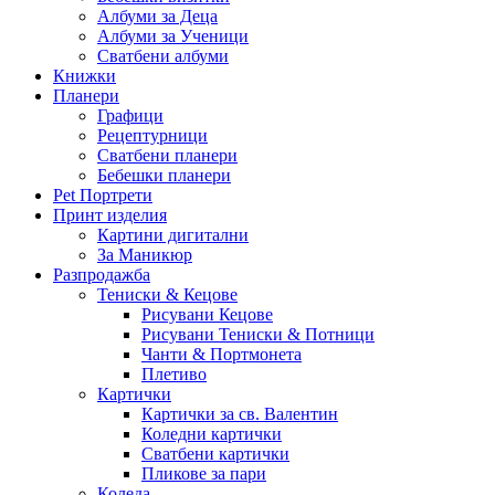
Албуми за Деца
Албуми за Ученици
Сватбени албуми
Книжки
Планери
Графици
Рецептурници
Сватбени планери
Бебешки планери
Pet Портрети
Принт изделия
Картини дигитални
За Маникюр
Разпродажба
Тениски & Кецове
Рисувани Кецове
Рисувани Тениски & Потници
Чанти & Портмонета
Плетиво
Картички
Картички за св. Валентин
Коледни картички
Сватбени картички
Пликове за пари
Коледа