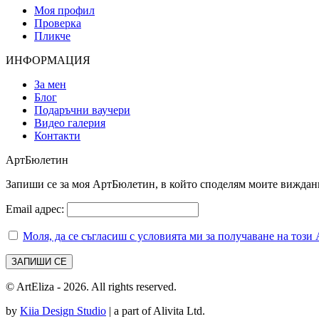
Моя профил
Проверка
Пликче
ИНФОРМАЦИЯ
За мен
Блог
Подаръчни ваучери
Видео галерия
Контакти
АртБюлетин
Запиши се за моя АртБюлетин, в който споделям моите виждания
Email адрес:
Моля, да се съгласиш с условията ми за получаване на тоз
© ArtEliza - 2026. All rights reserved.
by
Kiia Design Studio
| a part of Alivita Ltd.