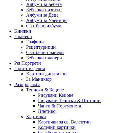
Албуми за Бебета
Бебешки визитки
Албуми за Деца
Албуми за Ученици
Сватбени албуми
Книжки
Планери
Графици
Рецептурници
Сватбени планери
Бебешки планери
Pet Портрети
Принт изделия
Картини дигитални
За Маникюр
Разпродажба
Тениски & Кецове
Рисувани Кецове
Рисувани Тениски & Потници
Чанти & Портмонета
Плетиво
Картички
Картички за св. Валентин
Коледни картички
Сватбени картички