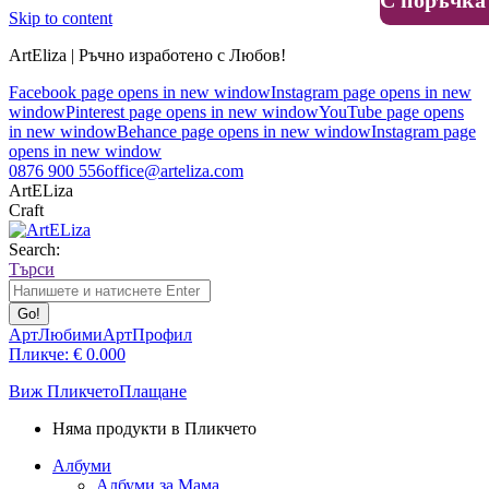
С поръчка
Skip to content
ArtEliza | Ръчно изработено с Любов!
Facebook page opens in new window
Instagram page opens in new
window
Pinterest page opens in new window
YouTube page opens
in new window
Behance page opens in new window
Instagram page
opens in new window
0876 900 556
office@arteliza.com
ArtELiza
Craft
Search:
Търси
АртЛюбими
АртПрофил
Пликче:
€
0.00
0
Виж Пликчето
Плащане
Няма продукти в Пликчето
Албуми
Албуми за Мама