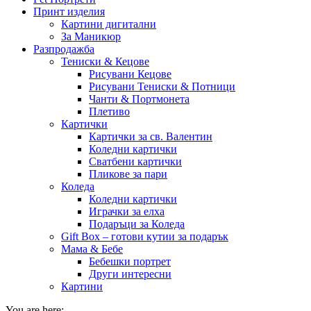
Принт изделия
Картини дигитални
За Маникюр
Разпродажба
Тениски & Кецове
Рисувани Кецове
Рисувани Тениски & Потници
Чанти & Портмонета
Плетиво
Картички
Картички за св. Валентин
Коледни картички
Сватбени картички
Пликове за пари
Коледа
Коледни картички
Играчки за елха
Подаръци за Коледа
Gift Box – готови кутии за подарък
Мама & Бебе
Бебешки портрет
Други интересни
Картини
You are here: