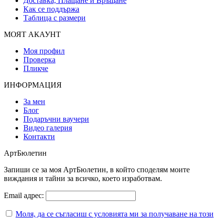
Доставка, Плащане и Връщане
Как се поддържа
Таблица с размери
МОЯТ АКАУНТ
Моя профил
Проверка
Пликче
ИНФОРМАЦИЯ
За мен
Блог
Подаръчни ваучери
Видео галерия
Контакти
АртБюлетин
Запиши се за моя АртБюлетин, в който споделям моите
виждания и тайни за всичко, което изработвам.
Email адрес:
Моля, да се съгласиш с условията ми за получаване на този