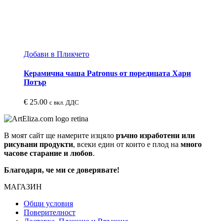
Добави в Пликчето
Керамична чаша Patronus от поредицата Хари
Потър
€
25.00
с вкл. ДДС
В моят сайт ще намерите изцяло
ръчно изработени или
рисувани продукти
, всеки един от които е плод на
много
часове старание и любов
.
Благодаря, че ми се доверявате!
МАГАЗИН
Общи условия
Поверителност