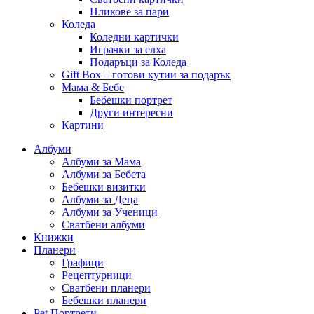
Пликове за пари
Коледа
Коледни картички
Играчки за елха
Подаръци за Коледа
Gift Box – готови кутии за подарък
Мама & Бебе
Бебешки портрет
Други интересни
Картини
Албуми
Албуми за Мама
Албуми за Бебета
Бебешки визитки
Албуми за Деца
Албуми за Ученици
Сватбени албуми
Книжки
Планери
Графици
Рецептурници
Сватбени планери
Бебешки планери
Pet Портрети