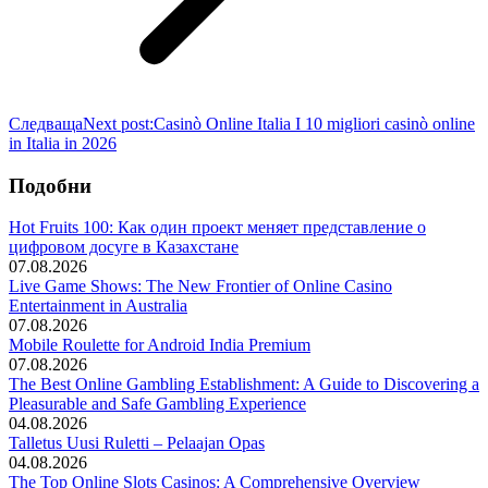
Следваща
Next post:
Casinò Online Italia I 10 migliori casinò online
in Italia in 2026
Подобни
Hot Fruits 100: Как один проект меняет представление о
цифровом досуге в Казахстане
07.08.2026
Live Game Shows: The New Frontier of Online Casino
Entertainment in Australia
07.08.2026
Mobile Roulette for Android India Premium
07.08.2026
The Best Online Gambling Establishment: A Guide to Discovering a
Pleasurable and Safe Gambling Experience
04.08.2026
Talletus Uusi Ruletti – Pelaajan Opas
04.08.2026
The Top Online Slots Casinos: A Comprehensive Overview