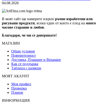
04.08.2026
В моят сайт ще намерите изцяло
ръчно изработени или
рисувани продукти
, всеки един от които е плод на
много
часове старание и любов
.
Благодаря, че ми се доверявате!
МАГАЗИН
Общи условия
Поверителност
Доставка, Плащане и Връщане
Как се поддържа
Таблица с размери
МОЯТ АКАУНТ
Моя профил
Проверка
Пликче
ИНФОРМАЦИЯ