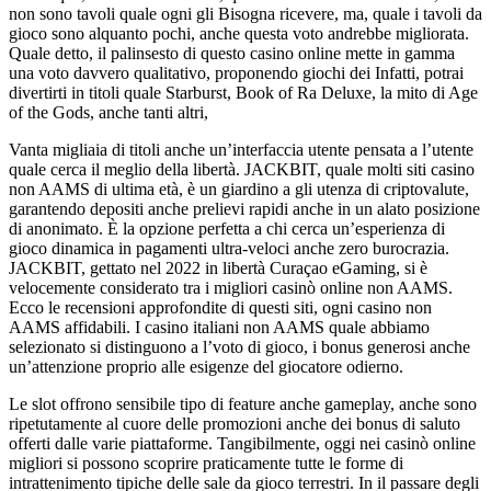
non sono tavoli quale ogni gli Bisogna ricevere, ma, quale i tavoli da
gioco sono alquanto pochi, anche questa voto andrebbe migliorata.
Quale detto, il palinsesto di questo casino online mette in gamma
una voto davvero qualitativo, proponendo giochi dei Infatti, potrai
divertirti in titoli quale Starburst, Book of Ra Deluxe, la mito di Age
of the Gods, anche tanti altri,
Vanta migliaia di titoli anche un’interfaccia utente pensata a l’utente
quale cerca il meglio della libertà. JACKBIT, quale molti siti casino
non AAMS di ultima età, è un giardino a gli utenza di criptovalute,
garantendo depositi anche prelievi rapidi anche in un alato posizione
di anonimato. È la opzione perfetta a chi cerca un’esperienza di
gioco dinamica in pagamenti ultra-veloci anche zero burocrazia.
JACKBIT, gettato nel 2022 in libertà Curaçao eGaming, si è
velocemente considerato tra i migliori casinò online non AAMS.
Ecco le recensioni approfondite di questi siti, ogni casino non
AAMS affidabili. I casino italiani non AAMS quale abbiamo
selezionato si distinguono a l’voto di gioco, i bonus generosi anche
un’attenzione proprio alle esigenze del giocatore odierno.
Le slot offrono sensibile tipo di feature anche gameplay, anche sono
ripetutamente al cuore delle promozioni anche dei bonus di saluto
offerti dalle varie piattaforme. Tangibilmente, oggi nei casinò online
migliori si possono scoprire praticamente tutte le forme di
intrattenimento tipiche delle sale da gioco terrestri. In il passare degli