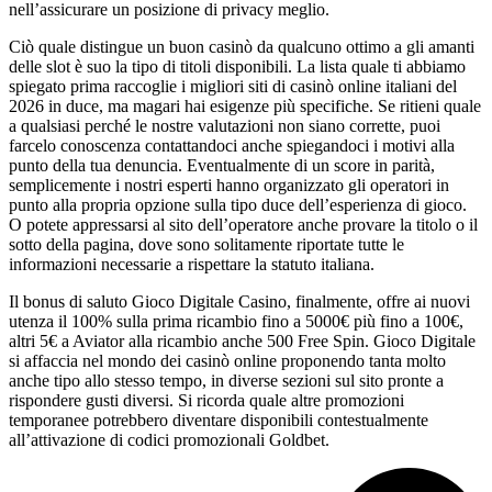
nell’assicurare un posizione di privacy meglio.
Ciò quale distingue un buon casinò da qualcuno ottimo a gli amanti
delle slot è suo la tipo di titoli disponibili. La lista quale ti abbiamo
spiegato prima raccoglie i migliori siti di casinò online italiani del
2026 in duce, ma magari hai esigenze più specifiche. Se ritieni quale
a qualsiasi perché le nostre valutazioni non siano corrette, puoi
farcelo conoscenza contattandoci anche spiegandoci i motivi alla
punto della tua denuncia. Eventualmente di un score in parità,
semplicemente i nostri esperti hanno organizzato gli operatori in
punto alla propria opzione sulla tipo duce dell’esperienza di gioco.
O potete appressarsi al sito dell’operatore anche provare la titolo o il
sotto della pagina, dove sono solitamente riportate tutte le
informazioni necessarie a rispettare la statuto italiana.
Il bonus di saluto Gioco Digitale Casino, finalmente, offre ai nuovi
utenza il 100% sulla prima ricambio fino a 5000€ più fino a 100€,
altri 5€ a Aviator alla ricambio anche 500 Free Spin. Gioco Digitale
si affaccia nel mondo dei casinò online proponendo tanta molto
anche tipo allo stesso tempo, in diverse sezioni sul sito pronte a
rispondere gusti diversi. Si ricorda quale altre promozioni
temporanee potrebbero diventare disponibili contestualmente
all’attivazione di codici promozionali Goldbet.