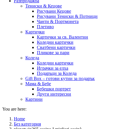
Разпродажба
Тениски & Кецове
Рисувани Кецове
Рисувани Тениски & Потници
Чанти & Портмонета
Плетиво
Картички
Картички за св. Валентин
Коледни картички
Сватбени картички
Пликове за пари
Коледа
Коледни картички
Играчки за елха
Подаръци за Коледа
Gift Box – готови кутии за подарък
Мама & Бебе
Бебешки портрет
Други интересни
Картини
You are here:
Home
Без категория