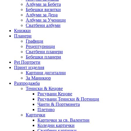
Албуми за Бебета
Бебешки визитки
Албуми за Деца
Албуми за Ученици
Сватбени албуми
Книжки
Планери
Графици
Рецептурници
Сватбени планери
Бебешки планери
Pet Портрети
Принт изделия
Картини дигитални
За Маникюр
Разпродажба
Тениски & Кецове
Рисувани Кецове
Рисувани Тениски & Потници
Чанти & Портмонета
Плетиво
Картички
Картички за св. Валентин
Коледни картички
Сватбени картички