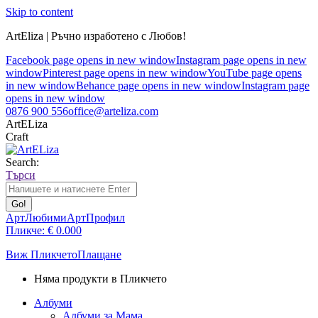
Skip to content
ArtEliza | Ръчно изработено с Любов!
Facebook page opens in new window
Instagram page opens in new
window
Pinterest page opens in new window
YouTube page opens
in new window
Behance page opens in new window
Instagram page
opens in new window
0876 900 556
office@arteliza.com
ArtELiza
Craft
Search:
Търси
АртЛюбими
АртПрофил
Пликче:
€
0.00
0
Виж Пликчето
Плащане
Няма продукти в Пликчето
Албуми
Албуми за Мама