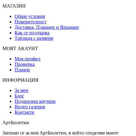
МАГАЗИН
Общи условия
Поверителност
Доставка, Плащане и Връщане
Как се поддържа
Таблица с размери
МОЯТ АКАУНТ
Моя профил
Проверка
Пликче
ИНФОРМАЦИЯ
За мен
Блог
Подаръчни ваучери
Видео галерия
Контакти
АртБюлетин
Запиши се за моя АртБюлетин, в който споделям моите