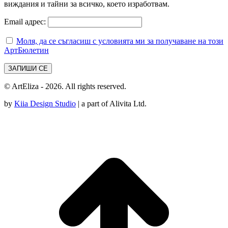
виждания и тайни за всичко, което изработвам.
Email адрес:
Моля, да се съгласиш с условията ми за получаване на този
АртБюлетин
© ArtEliza - 2026. All rights reserved.
by
Kiia Design Studio
| a part of Alivita Ltd.