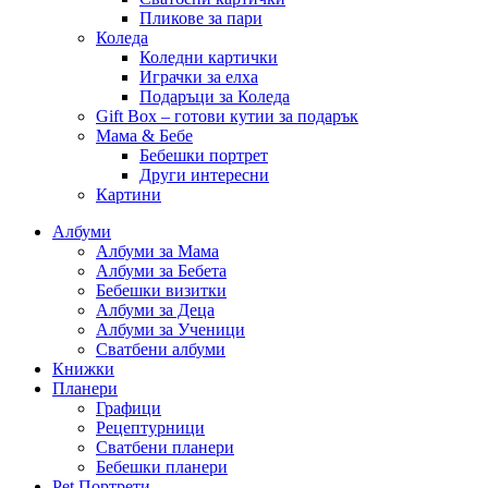
Пликове за пари
Коледа
Коледни картички
Играчки за елха
Подаръци за Коледа
Gift Box – готови кутии за подарък
Мама & Бебе
Бебешки портрет
Други интересни
Картини
Албуми
Албуми за Мама
Албуми за Бебета
Бебешки визитки
Албуми за Деца
Албуми за Ученици
Сватбени албуми
Книжки
Планери
Графици
Рецептурници
Сватбени планери
Бебешки планери
Pet Портрети