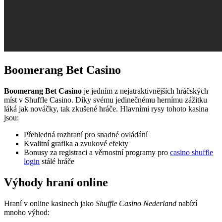
Boomerang Bet Casino
Boomerang Bet Casino
je jedním z nejatraktivnějších hráčských
míst v Shuffle Casino. Díky svému jedinečnému hernímu zážitku
láká jak nováčky, tak zkušené hráče. Hlavními rysy tohoto kasina
jsou:
Přehledná rozhraní pro snadné ovládání
Kvalitní grafika a zvukové efekty
Bonusy za registraci a věrnostní programy pro
casino shuffle
login
stálé hráče
Výhody hraní online
Hraní v online kasinech jako
Shuffle Casino Nederland
nabízí
mnoho výhod: