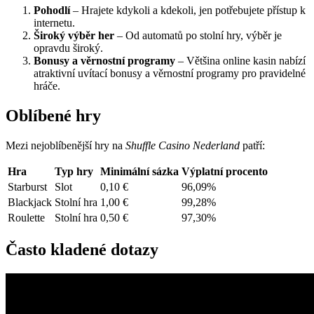
Pohodlí
– Hrajete kdykoli a kdekoli, jen potřebujete přístup k
internetu.
Široký výběr her
– Od automatů po stolní hry, výběr je
opravdu široký.
Bonusy a věrnostní programy
– Většina online kasin nabízí
atraktivní uvítací bonusy a věrnostní programy pro pravidelné
hráče.
Oblíbené hry
Mezi nejoblíbenější hry na
Shuffle Casino Nederland
patří:
Hra
Typ hry
Minimální sázka
Výplatní procento
Starburst
Slot
0,10 €
96,09%
Blackjack
Stolní hra
1,00 €
99,28%
Roulette
Stolní hra
0,50 €
97,30%
Často kladené dotazy