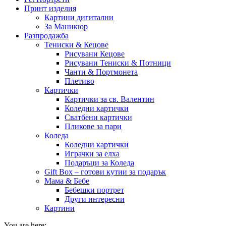
Принт изделия
Картини дигитални
За Маникюр
Разпродажба
Тениски & Кецове
Рисувани Кецове
Рисувани Тениски & Потници
Чанти & Портмонета
Плетиво
Картички
Картички за св. Валентин
Коледни картички
Сватбени картички
Пликове за пари
Коледа
Коледни картички
Играчки за елха
Подаръци за Коледа
Gift Box – готови кутии за подарък
Мама & Бебе
Бебешки портрет
Други интересни
Картини
You are here: