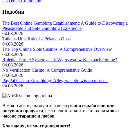
Uso en el Culturismo
Подобни
The Best Online Gambling Establishment: A Guide to Discovering a
Pleasurable and Safe Gambling Experience
04.08.2026
Talletus Uusi Ruletti – Pelaajan Opas
04.08.2026
The Top Online Slots Casinos: A Comprehensive Overview
04.08.2026
Ruletka Turniej Systemy: Jak Wygrywać w Kasynach Online?
04.08.2026
No Verification Casino: A Comprehensive Guide
04.08.2026
PayPal Casino Einzahlung: Alles, was Sie wissen müssen
04.08.2026
В моят сайт ще намерите изцяло
ръчно изработени или
рисувани продукти
, всеки един от които е плод на
много
часове старание и любов
.
Благодаря, че ми се доверявате!