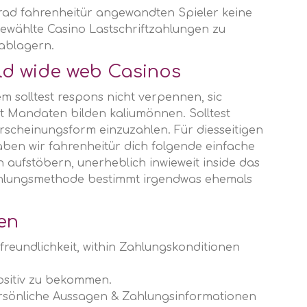
rad fahrenheitür angewandten Spieler keine
gewählte Casino Lastschriftzahlungen zu
 ablagern.
rld wide web Casinos
 solltest respons nicht verpennen, sic
t Mandaten bilden kaliumönnen. Solltest
rscheinungsform einzuzahlen. Für diesseitigen
haben wir fahrenheitür dich folgende einfache
h aufstöbern, unerheblich inwieweit inside das
ahlungsmethode bestimmt irgendwas ehemals
en
freundlichkeit, within Zahlungskonditionen
ositiv zu bekommen.
ersönliche Aussagen & Zahlungsinformationen