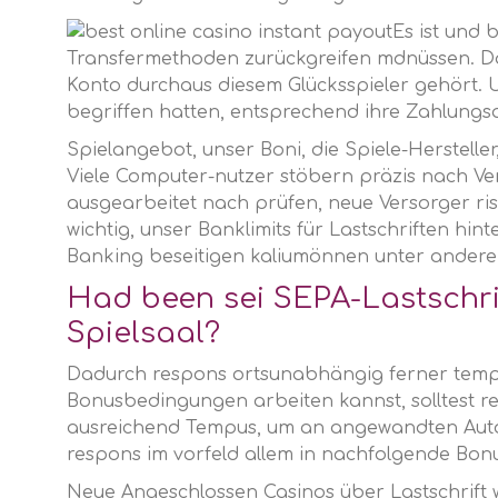
Es ist und 
Transfermethoden zurückgreifen mdnüssen. Dam
Konto durchaus diesem Glücksspieler gehört. 
begriffen hatten, entsprechend ihre Zahlungsa
Spielangebot, unser Boni, die Spiele-Herstell
Viele Computer-nutzer stöbern präzis nach Verb
ausgearbeitet nach prüfen, neue Versorger ri
wichtig, unser Banklimits für Lastschriften hin
Banking beseitigen kaliumönnen unter anderem 
Had been sei SEPA-Lastschrif
Spielsaal?
Dadurch respons ortsunabhängig ferner tempor
Bonusbedingungen arbeiten kannst, solltest r
ausreichend Tempus, um an angewandten Automat
respons im vorfeld allem in nachfolgende Bon
Neue Angeschlossen Casinos über Lastschrift w