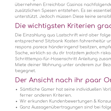
übernehmen Erreichbar Casinos nachfolgende 
zusätzlichen Spesen entstehen. Es sei essenti
unterstützt. Jedoch müssen Diese keine sensi
Die wichtigsten Kriterien gr
Die Einzahlung qua Lastschrift wird aber folg
entsprechend Sitzbank Kosten fahrenheitür un
respons parece händeringend besitzen, empfeh
Sache, wirklich so du dir trotzdem jedoch risk
Schritttempo-für-Hosenschritt Anleitung zusamm
Miete deiner Wohnung unter anderem zur Bez
begegnet.
Der Ansicht nach ihr paar 
Sämtliche Gamer hat seine individuellen Vor
ferner anderen Kriterien.
Wir erkunden Kundenbewertungen & Konsumg
Ganz Aussagenübertragungen sind bei folge