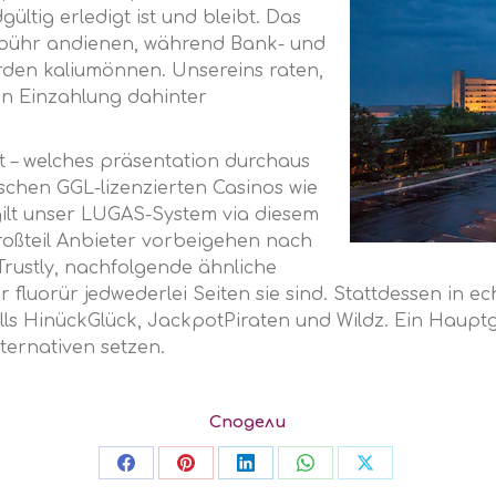
ltig erledigt ist und bleibt. Das
Gebühr andienen, während Bank- und
rden kaliumönnen. Unsereins raten,
en Einzahlung dahinter
 – welches präsentation durchaus
chen GGL-lizenzierten Casinos wie
gilt unser LUGAS-System via diesem
großteil Anbieter vorbeigehen nach
Trustly, nachfolgende ähnliche
fluorür jedwederlei Seiten sie sind. Stattdessen in ec
lls HinückGlück, JackpotPiraten und Wildz. Ein Haupt
ernativen setzen.
Сподели
Share
Share
Share
Share
Share