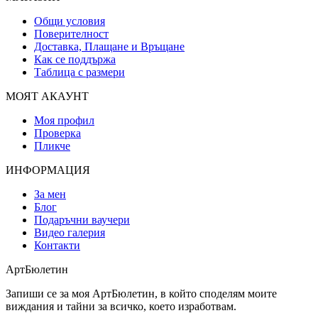
Общи условия
Поверителност
Доставка, Плащане и Връщане
Как се поддържа
Таблица с размери
МОЯТ АКАУНТ
Моя профил
Проверка
Пликче
ИНФОРМАЦИЯ
За мен
Блог
Подаръчни ваучери
Видео галерия
Контакти
АртБюлетин
Запиши се за моя АртБюлетин, в който споделям моите
виждания и тайни за всичко, което изработвам.