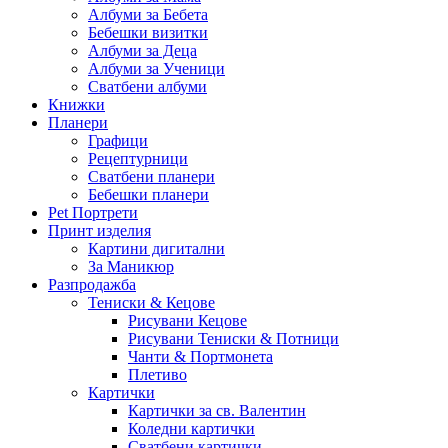
Албуми за Бебета
Бебешки визитки
Албуми за Деца
Албуми за Ученици
Сватбени албуми
Книжки
Планери
Графици
Рецептурници
Сватбени планери
Бебешки планери
Pet Портрети
Принт изделия
Картини дигитални
За Маникюр
Разпродажба
Тениски & Кецове
Рисувани Кецове
Рисувани Тениски & Потници
Чанти & Портмонета
Плетиво
Картички
Картички за св. Валентин
Коледни картички
Сватбени картички