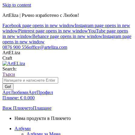
Skip to content
ArtEliza | Ръчно изработено с Любов!
Facebook page opens in new window
Instagram page opens in new
window
Pinterest page opens in new window
YouTube page opens
in new window
Behance page opens in new window
Instagram page
opens in new window
0876 900 556
office@arteliza.com
ArtELiza
Craft
Search:
Търси
АртЛюбими
АртПрофил
Пликче:
€
0.00
0
Виж Пликчето
Плащане
Няма продукти в Пликчето
Албуми
Албуми за Мама