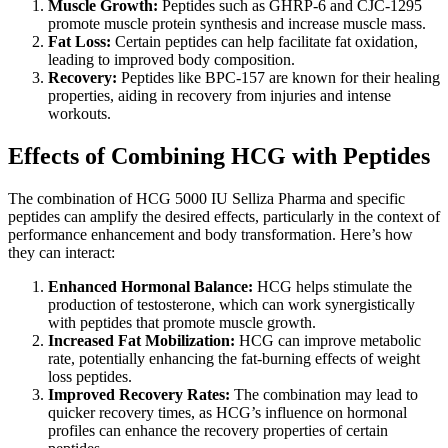
Muscle Growth:
Peptides such as GHRP-6 and CJC-1295
promote muscle protein synthesis and increase muscle mass.
Fat Loss:
Certain peptides can help facilitate fat oxidation,
leading to improved body composition.
Recovery:
Peptides like BPC-157 are known for their healing
properties, aiding in recovery from injuries and intense
workouts.
Effects of Combining HCG with Peptides
The combination of HCG 5000 IU Selliza Pharma and specific
peptides can amplify the desired effects, particularly in the context of
performance enhancement and body transformation. Here’s how
they can interact:
Enhanced Hormonal Balance:
HCG helps stimulate the
production of testosterone, which can work synergistically
with peptides that promote muscle growth.
Increased Fat Mobilization:
HCG can improve metabolic
rate, potentially enhancing the fat-burning effects of weight
loss peptides.
Improved Recovery Rates:
The combination may lead to
quicker recovery times, as HCG’s influence on hormonal
profiles can enhance the recovery properties of certain