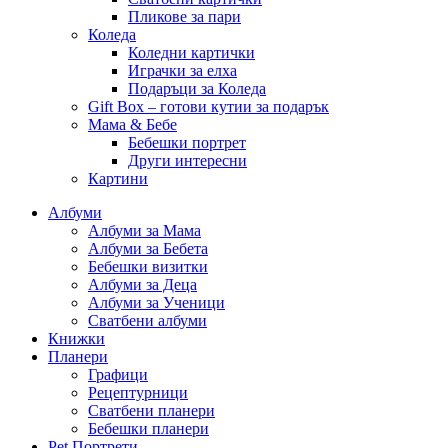
Пликове за пари
Коледа
Коледни картички
Играчки за елха
Подаръци за Коледа
Gift Box – готови кутии за подарък
Мама & Бебе
Бебешки портрет
Други интересни
Картини
Албуми
Албуми за Мама
Албуми за Бебета
Бебешки визитки
Албуми за Деца
Албуми за Ученици
Сватбени албуми
Книжки
Планери
Графици
Рецептурници
Сватбени планери
Бебешки планери
Pet Портрети