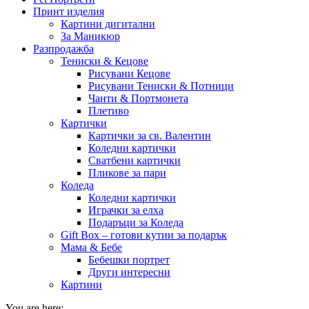
Принт изделия
Картини дигитални
За Маникюр
Разпродажба
Тениски & Кецове
Рисувани Кецове
Рисувани Тениски & Потници
Чанти & Портмонета
Плетиво
Картички
Картички за св. Валентин
Коледни картички
Сватбени картички
Пликове за пари
Коледа
Коледни картички
Играчки за елха
Подаръци за Коледа
Gift Box – готови кутии за подарък
Мама & Бебе
Бебешки портрет
Други интересни
Картини
You are here: