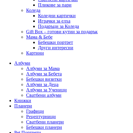
Пликове за пари
Коледа
Коледни картички
Играчки за елха
Подаръци за Коледа
Gift Box – готови кутии за подарък
Мама & Бебе
Бебешки портрет
Други интересни
Картини
Албуми
Албуми за Мама
Албуми за Бебета
Бебешки визитки
Албуми за Деца
Албуми за Ученици
Сватбени албуми
Книжки
Планери
Графици
Рецептурници
Сватбени планери
Бебешки планери
Pet Портрети