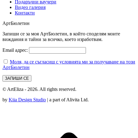
Подаръчни ваучери
Видео галерия
Контакти
АртБюлетин
Запиши се за моя АртБюлетин, в който споделям моите
виждания и тайни за всичко, което изработвам.
Email адрес:
Моля, да се съгласиш с условията ми за получаване на този
АртБюлетин
© ArtEliza - 2026. All rights reserved.
by
Kiia Design Studio
| a part of Alivita Ltd.