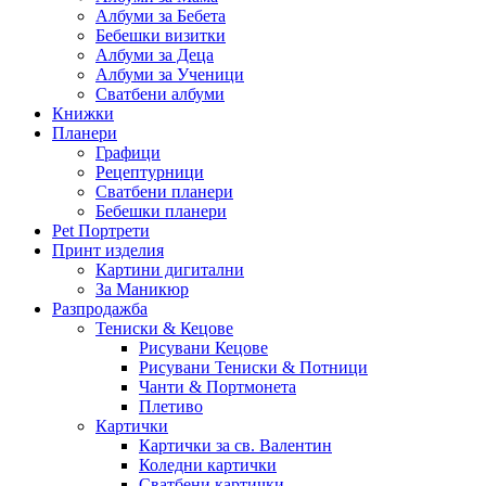
Албуми за Бебета
Бебешки визитки
Албуми за Деца
Албуми за Ученици
Сватбени албуми
Книжки
Планери
Графици
Рецептурници
Сватбени планери
Бебешки планери
Pet Портрети
Принт изделия
Картини дигитални
За Маникюр
Разпродажба
Тениски & Кецове
Рисувани Кецове
Рисувани Тениски & Потници
Чанти & Портмонета
Плетиво
Картички
Картички за св. Валентин
Коледни картички
Сватбени картички