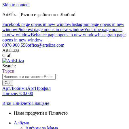
Skip to content
ArtEliza | Ръчно изработено с Любов!
Facebook page opens in new window
Instagram page opens in new
window
Pinterest page opens in new window
YouTube page opens
in new window
Behance page opens in new window
Instagram page
opens in new window
0876 900 556
office@arteliza.com
ArtELiza
Craft
Search:
Търси
АртЛюбими
АртПрофил
Пликче:
€
0.00
0
Виж Пликчето
Плащане
Няма продукти в Пликчето
Албуми
Албуми за Мама