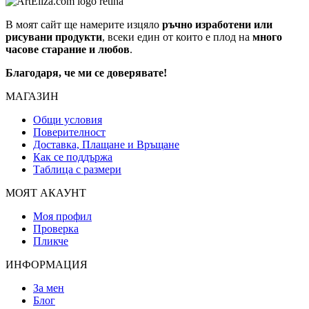
В моят сайт ще намерите изцяло
ръчно изработени или
рисувани продукти
, всеки един от които е плод на
много
часове старание и любов
.
Благодаря, че ми се доверявате!
МАГАЗИН
Общи условия
Поверителност
Доставка, Плащане и Връщане
Как се поддържа
Таблица с размери
МОЯТ АКАУНТ
Моя профил
Проверка
Пликче
ИНФОРМАЦИЯ
За мен
Блог