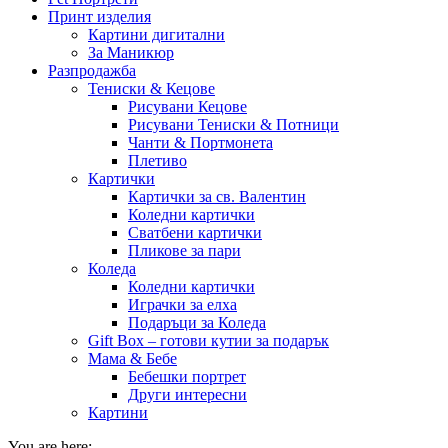
Принт изделия
Картини дигитални
За Маникюр
Разпродажба
Тениски & Кецове
Рисувани Кецове
Рисувани Тениски & Потници
Чанти & Портмонета
Плетиво
Картички
Картички за св. Валентин
Коледни картички
Сватбени картички
Пликове за пари
Коледа
Коледни картички
Играчки за елха
Подаръци за Коледа
Gift Box – готови кутии за подарък
Мама & Бебе
Бебешки портрет
Други интересни
Картини
You are here: