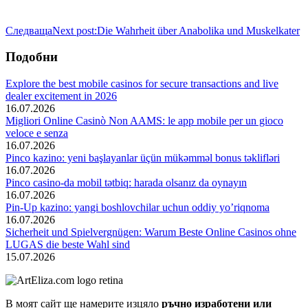
Следваща
Next post:
Die Wahrheit über Anabolika und Muskelkater
Подобни
Explore the best mobile casinos for secure transactions and live
dealer excitement in 2026
16.07.2026
Migliori Online Casinò Non AAMS: le app mobile per un gioco
veloce e senza
16.07.2026
Pinco kazino: yeni başlayanlar üçün mükəmməl bonus təklifləri
16.07.2026
Pinco casino-da mobil tətbiq: harada olsanız da oynayın
16.07.2026
Pin-Up kazino: yangi boshlovchilar uchun oddiy yo’riqnoma
16.07.2026
Sicherheit und Spielvergnügen: Warum Beste Online Casinos ohne
LUGAS die beste Wahl sind
15.07.2026
В моят сайт ще намерите изцяло
ръчно изработени или