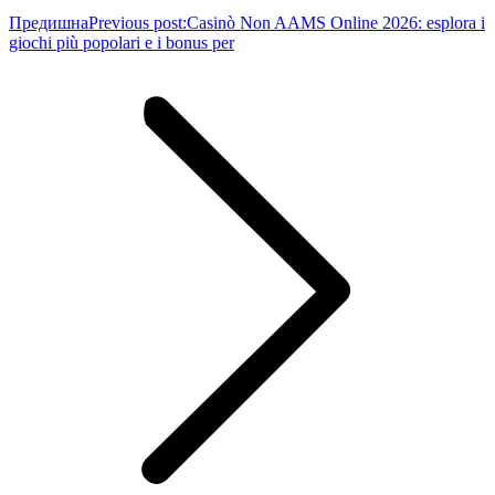
Предишна
Previous post:
Casinò Non AAMS Online 2026: esplora i
giochi più popolari e i bonus per