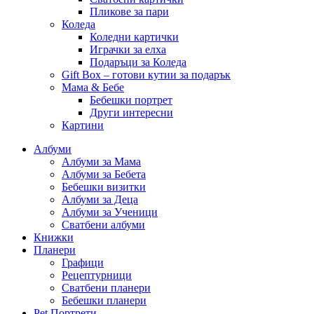
Пликове за пари
Коледа
Коледни картички
Играчки за елха
Подаръци за Коледа
Gift Box – готови кутии за подарък
Мама & Бебе
Бебешки портрет
Други интересни
Картини
Албуми
Албуми за Мама
Албуми за Бебета
Бебешки визитки
Албуми за Деца
Албуми за Ученици
Сватбени албуми
Книжки
Планери
Графици
Рецептурници
Сватбени планери
Бебешки планери
Pet Портрети