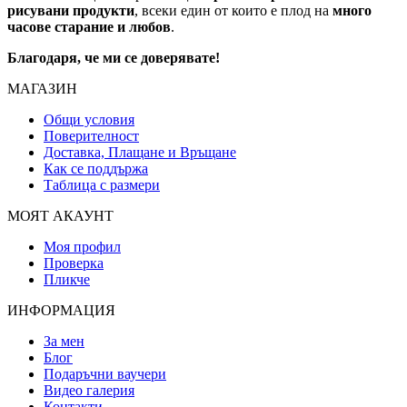
рисувани продукти
, всеки един от които е плод на
много
часове старание и любов
.
Благодаря, че ми се доверявате!
МАГАЗИН
Общи условия
Поверителност
Доставка, Плащане и Връщане
Как се поддържа
Таблица с размери
МОЯТ АКАУНТ
Моя профил
Проверка
Пликче
ИНФОРМАЦИЯ
За мен
Блог
Подаръчни ваучери
Видео галерия
Контакти