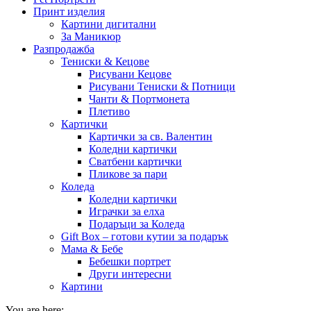
Принт изделия
Картини дигитални
За Маникюр
Разпродажба
Тениски & Кецове
Рисувани Кецове
Рисувани Тениски & Потници
Чанти & Портмонета
Плетиво
Картички
Картички за св. Валентин
Коледни картички
Сватбени картички
Пликове за пари
Коледа
Коледни картички
Играчки за елха
Подаръци за Коледа
Gift Box – готови кутии за подарък
Мама & Бебе
Бебешки портрет
Други интересни
Картини
You are here: