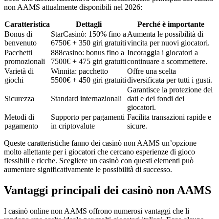
non AAMS attualmente disponibili nel 2026:
Caratteristica
Dettagli
Perché è importante
Bonus di
StarCasinò: 150% fino a
Aumenta le possibilità di
benvenuto
6750€ + 350 giri gratuiti
vincita per nuovi giocatori.
Pacchetti
888casino: bonus fino a
Incoraggia i giocatori a
promozionali
7500€ + 475 giri gratuiti
continuare a scommettere.
Varietà di
Winnita: pacchetto
Offre una scelta
giochi
5500€ + 450 giri gratuiti
diversificata per tutti i gusti.
Garantisce la protezione dei
Sicurezza
Standard internazionali
dati e dei fondi dei
giocatori.
Metodi di
Supporto per pagamenti
Facilita transazioni rapide e
pagamento
in criptovalute
sicure.
Queste caratteristiche fanno dei casinò non AAMS un’opzione
molto allettante per i giocatori che cercano esperienze di gioco
flessibili e ricche. Scegliere un casinò con questi elementi può
aumentare significativamente le possibilità di successo.
Vantaggi principali dei casinò non AAMS
I casinò online non AAMS offrono numerosi vantaggi che li