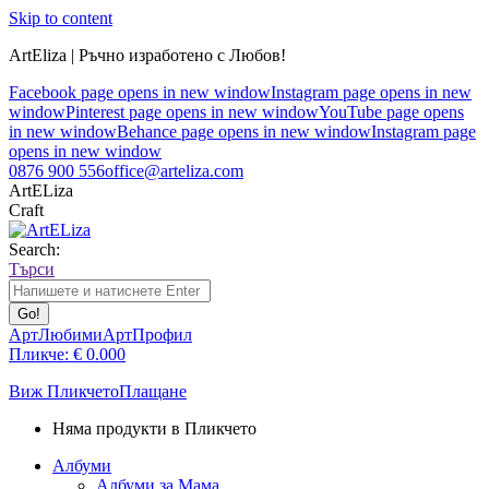
Skip to content
ArtEliza | Ръчно изработено с Любов!
Facebook page opens in new window
Instagram page opens in new
window
Pinterest page opens in new window
YouTube page opens
in new window
Behance page opens in new window
Instagram page
opens in new window
0876 900 556
office@arteliza.com
ArtELiza
Craft
Search:
Търси
АртЛюбими
АртПрофил
Пликче:
€
0.00
0
Виж Пликчето
Плащане
Няма продукти в Пликчето
Албуми
Албуми за Мама