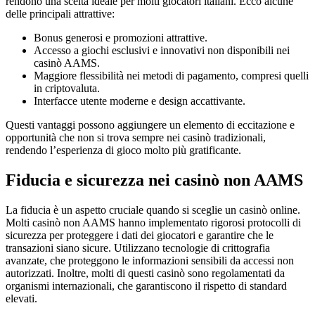
rendono una scelta ideale per molti giocatori italiani. Ecco alcune
delle principali attrattive:
Bonus generosi e promozioni attrattive.
Accesso a giochi esclusivi e innovativi non disponibili nei
casinò AAMS.
Maggiore flessibilità nei metodi di pagamento, compresi quelli
in criptovaluta.
Interfacce utente moderne e design accattivante.
Questi vantaggi possono aggiungere un elemento di eccitazione e
opportunità che non si trova sempre nei casinò tradizionali,
rendendo l’esperienza di gioco molto più gratificante.
Fiducia e sicurezza nei casinò non AAMS
La fiducia è un aspetto cruciale quando si sceglie un casinò online.
Molti casinò non AAMS hanno implementato rigorosi protocolli di
sicurezza per proteggere i dati dei giocatori e garantire che le
transazioni siano sicure. Utilizzano tecnologie di crittografia
avanzate, che proteggono le informazioni sensibili da accessi non
autorizzati. Inoltre, molti di questi casinò sono regolamentati da
organismi internazionali, che garantiscono il rispetto di standard
elevati.