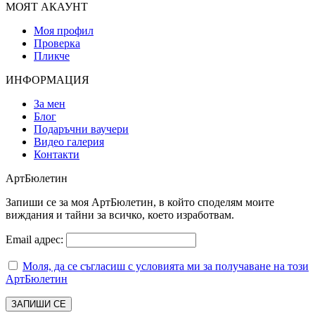
МОЯТ АКАУНТ
Моя профил
Проверка
Пликче
ИНФОРМАЦИЯ
За мен
Блог
Подаръчни ваучери
Видео галерия
Контакти
АртБюлетин
Запиши се за моя АртБюлетин, в който споделям моите
виждания и тайни за всичко, което изработвам.
Email адрес:
Моля, да се съгласиш с условията ми за получаване на този
АртБюлетин