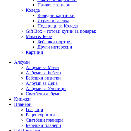
Пликове за пари
Коледа
Коледни картички
Играчки за елха
Подаръци за Коледа
Gift Box – готови кутии за подарък
Мама & Бебе
Бебешки портрет
Други интересни
Картини
Албуми
Албуми за Мама
Албуми за Бебета
Бебешки визитки
Албуми за Деца
Албуми за Ученици
Сватбени албуми
Книжки
Планери
Графици
Рецептурници
Сватбени планери
Бебешки планери
Pet Портрети