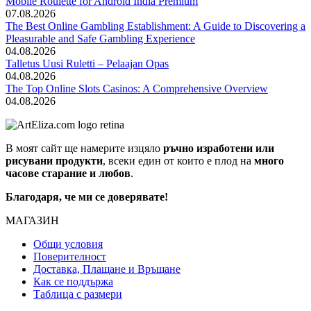
Mobile Roulette for Android India Premium
07.08.2026
The Best Online Gambling Establishment: A Guide to Discovering a
Pleasurable and Safe Gambling Experience
04.08.2026
Talletus Uusi Ruletti – Pelaajan Opas
04.08.2026
The Top Online Slots Casinos: A Comprehensive Overview
04.08.2026
В моят сайт ще намерите изцяло
ръчно изработени или
рисувани продукти
, всеки един от които е плод на
много
часове старание и любов
.
Благодаря, че ми се доверявате!
МАГАЗИН
Общи условия
Поверителност
Доставка, Плащане и Връщане
Как се поддържа
Таблица с размери