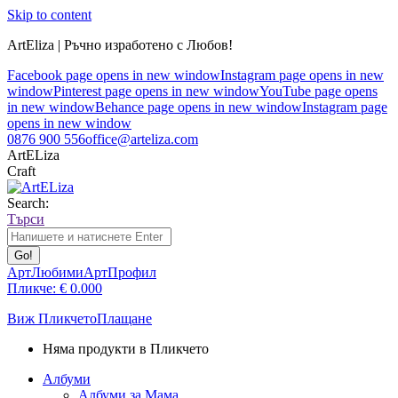
Skip to content
ArtEliza | Ръчно изработено с Любов!
Facebook page opens in new window
Instagram page opens in new
window
Pinterest page opens in new window
YouTube page opens
in new window
Behance page opens in new window
Instagram page
opens in new window
0876 900 556
office@arteliza.com
ArtELiza
Craft
Search:
Търси
АртЛюбими
АртПрофил
Пликче:
€
0.00
0
Виж Пликчето
Плащане
Няма продукти в Пликчето
Албуми
Албуми за Мама