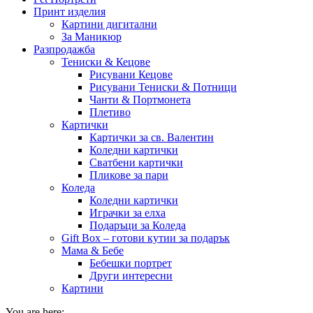
Принт изделия
Картини дигитални
За Маникюр
Разпродажба
Тениски & Кецове
Рисувани Кецове
Рисувани Тениски & Потници
Чанти & Портмонета
Плетиво
Картички
Картички за св. Валентин
Коледни картички
Сватбени картички
Пликове за пари
Коледа
Коледни картички
Играчки за елха
Подаръци за Коледа
Gift Box – готови кутии за подарък
Мама & Бебе
Бебешки портрет
Други интересни
Картини
You are here: