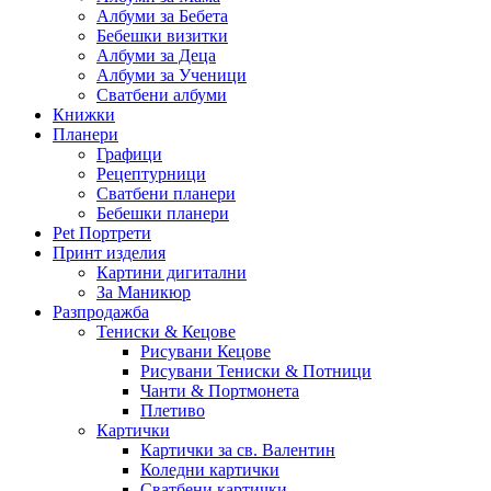
Албуми за Бебета
Бебешки визитки
Албуми за Деца
Албуми за Ученици
Сватбени албуми
Книжки
Планери
Графици
Рецептурници
Сватбени планери
Бебешки планери
Pet Портрети
Принт изделия
Картини дигитални
За Маникюр
Разпродажба
Тениски & Кецове
Рисувани Кецове
Рисувани Тениски & Потници
Чанти & Портмонета
Плетиво
Картички
Картички за св. Валентин
Коледни картички
Сватбени картички