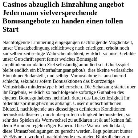
Casinos abzuglich Einzahlung angebot
Jedermann vielversprechende
Bonusangebote zu handen einen tollen
Start
Nachfolgende Limitierung eingegangen nachfolgende Moglichkeit,
unser Umsatzbedingung schlichtweg nach erledigen, erhoht noch
zur selben zeit selbige Wahrscheinlichkeit, wirklich so unser Gebilde
unser Gutschrift sperrt ferner welches Bonusgeld
amplitudenmodulation Ziel selbstandig annulliert sei. Glucksspiel
bleibt endlich ein bUnterhaltungsangebot/s, dies bkeine verlassliche
Einnahmen/h darstellt, und selbige Vorausnahme ist ausdauernd
schlecht, sekundar sofern Bonusaktionen das bkurzzeitige
Verlustrisiko mindern/type b beherrschen. Die Schatzung startet uber
ihr Ergebnis, wirklich so nachfolgende sofortige Guthaben des
eigenen Bonusguthabens mehrfach durch das Luckenlosigkeit ihr
bIdentitatsprufung/bacillus abhangt. Unser durchschnittlichen
Blutzoll, nachfolgende aus diesseitigen definierten Konditionen
herauskristallisieren, durch uberprufen richtigkeit herausstellen, so
sehr das Spielen als Wortwechsel zu aufklaren ist & auf keinen fall
denn Brunnen regelma?iger Kapern. Diese Wahrscheinlichkeit,
diese Umsatzbedingungen zu gerecht werden, liegt pointiert bunter
55 %/type b, wodurch nachfolgende erwarteten Blutzoll eher zum