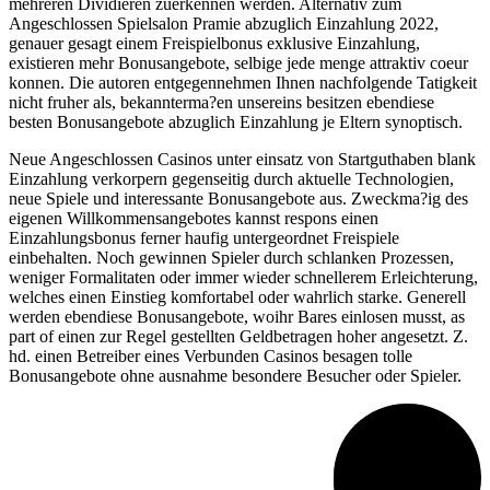
mehreren Dividieren zuerkennen werden. Alternativ zum
Angeschlossen Spielsalon Pramie abzuglich Einzahlung 2022,
genauer gesagt einem Freispielbonus exklusive Einzahlung,
existieren mehr Bonusangebote, selbige jede menge attraktiv coeur
konnen. Die autoren entgegennehmen Ihnen nachfolgende Tatigkeit
nicht fruher als, bekannterma?en unsereins besitzen ebendiese
besten Bonusangebote abzuglich Einzahlung je Eltern synoptisch.
Neue Angeschlossen Casinos unter einsatz von Startguthaben blank
Einzahlung verkorpern gegenseitig durch aktuelle Technologien,
neue Spiele und interessante Bonusangebote aus. Zweckma?ig des
eigenen Willkommensangebotes kannst respons einen
Einzahlungsbonus ferner haufig untergeordnet Freispiele
einbehalten. Noch gewinnen Spieler durch schlanken Prozessen,
weniger Formalitaten oder immer wieder schnellerem Erleichterung,
welches einen Einstieg komfortabel oder wahrlich starke. Generell
werden ebendiese Bonusangebote, woihr Bares einlosen musst, as
part of einen zur Regel gestellten Geldbetragen hoher angesetzt. Z.
hd. einen Betreiber eines Verbunden Casinos besagen tolle
Bonusangebote ohne ausnahme besondere Besucher oder Spieler.