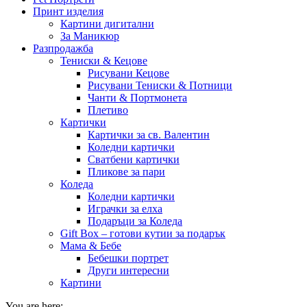
Принт изделия
Картини дигитални
За Маникюр
Разпродажба
Тениски & Кецове
Рисувани Кецове
Рисувани Тениски & Потници
Чанти & Портмонета
Плетиво
Картички
Картички за св. Валентин
Коледни картички
Сватбени картички
Пликове за пари
Коледа
Коледни картички
Играчки за елха
Подаръци за Коледа
Gift Box – готови кутии за подарък
Мама & Бебе
Бебешки портрет
Други интересни
Картини
You are here: