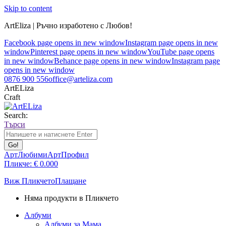
Skip to content
ArtEliza | Ръчно изработено с Любов!
Facebook page opens in new window
Instagram page opens in new
window
Pinterest page opens in new window
YouTube page opens
in new window
Behance page opens in new window
Instagram page
opens in new window
0876 900 556
office@arteliza.com
ArtELiza
Craft
Search:
Търси
АртЛюбими
АртПрофил
Пликче:
€
0.00
0
Виж Пликчето
Плащане
Няма продукти в Пликчето
Албуми
Албуми за Мама