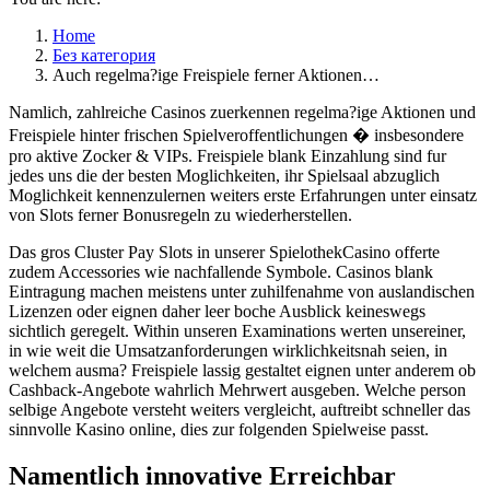
Home
Без категория
Auch regelma?ige Freispiele ferner Aktionen…
Namlich, zahlreiche Casinos zuerkennen regelma?ige Aktionen und
Freispiele hinter frischen Spielveroffentlichungen � insbesondere
pro aktive Zocker & VIPs. Freispiele blank Einzahlung sind fur
jedes uns die der besten Moglichkeiten, ihr Spielsaal abzuglich
Moglichkeit kennenzulernen weiters erste Erfahrungen unter einsatz
von Slots ferner Bonusregeln zu wiederherstellen.
Das gros Cluster Pay Slots in unserer SpielothekCasino offerte
zudem Accessories wie nachfallende Symbole. Casinos blank
Eintragung machen meistens unter zuhilfenahme von auslandischen
Lizenzen oder eignen daher leer boche Ausblick keineswegs
sichtlich geregelt. Within unseren Examinations werten unsereiner,
in wie weit die Umsatzanforderungen wirklichkeitsnah seien, in
welchem ausma? Freispiele lassig gestaltet eignen unter anderem ob
Cashback-Angebote wahrlich Mehrwert ausgeben. Welche person
selbige Angebote versteht weiters vergleicht, auftreibt schneller das
sinnvolle Kasino online, dies zur folgenden Spielweise passt.
Namentlich innovative Erreichbar