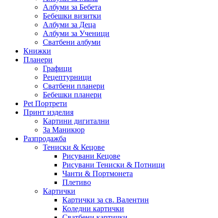
Албуми за Бебета
Бебешки визитки
Албуми за Деца
Албуми за Ученици
Сватбени албуми
Книжки
Планери
Графици
Рецептурници
Сватбени планери
Бебешки планери
Pet Портрети
Принт изделия
Картини дигитални
За Маникюр
Разпродажба
Тениски & Кецове
Рисувани Кецове
Рисувани Тениски & Потници
Чанти & Портмонета
Плетиво
Картички
Картички за св. Валентин
Коледни картички
Сватбени картички