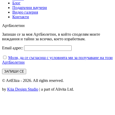
Блог
Подаръчни ваучери
Видео галерия
Контакти
АртБюлетин
Запиши се за моя АртБюлетин, в който споделям моите
виждания и тайни за всичко, което изработвам.
Email адрес:
Моля, да се съгласиш с условията ми за получаване на този
АртБюлетин
© ArtEliza - 2026. All rights reserved.
by
Kiia Design Studio
| a part of Alivita Ltd.