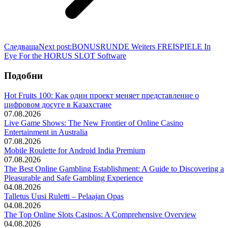
Следваща
Next post:
BONUSRUNDE Weiters FREISPIELE In
Eye For the HORUS SLOT Software
Подобни
Hot Fruits 100: Как один проект меняет представление о
цифровом досуге в Казахстане
07.08.2026
Live Game Shows: The New Frontier of Online Casino
Entertainment in Australia
07.08.2026
Mobile Roulette for Android India Premium
07.08.2026
The Best Online Gambling Establishment: A Guide to Discovering a
Pleasurable and Safe Gambling Experience
04.08.2026
Talletus Uusi Ruletti – Pelaajan Opas
04.08.2026
The Top Online Slots Casinos: A Comprehensive Overview
04.08.2026