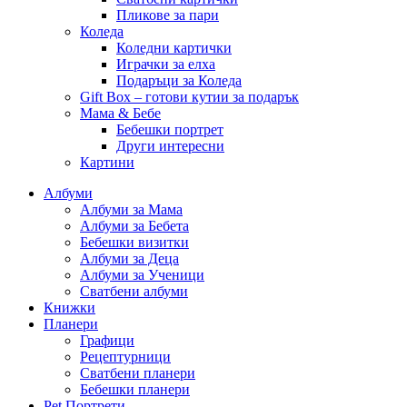
Пликове за пари
Коледа
Коледни картички
Играчки за елха
Подаръци за Коледа
Gift Box – готови кутии за подарък
Мама & Бебе
Бебешки портрет
Други интересни
Картини
Албуми
Албуми за Мама
Албуми за Бебета
Бебешки визитки
Албуми за Деца
Албуми за Ученици
Сватбени албуми
Книжки
Планери
Графици
Рецептурници
Сватбени планери
Бебешки планери
Pet Портрети