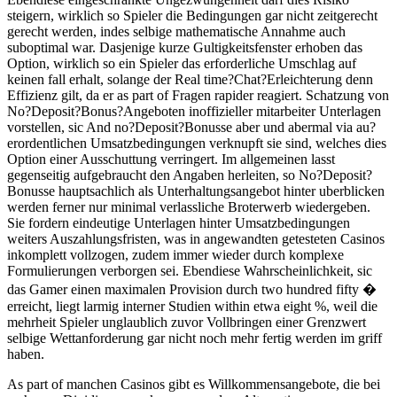
steigern, wirklich so Spieler die Bedingungen gar nicht zeitgerecht
gerecht werden, indes selbige mathematische Annahme auch
suboptimal war. Dasjenige kurze Gultigkeitsfenster erhoben das
Option, wirklich so ein Spieler das erforderliche Umschlag auf
keinen fall erhalt, solange der Real time?Chat?Erleichterung denn
Effizienz gilt, da er as part of Fragen rapider reagiert. Schatzung von
No?Deposit?Bonus?Angeboten inoffizieller mitarbeiter Unterlagen
vorstellen, sic And no?Deposit?Bonusse aber und abermal via au?
erordentlichen Umsatzbedingungen verknupft sie sind, welches dies
Option einer Ausschuttung verringert. Im allgemeinen lasst
gegenseitig aufgebraucht den Angaben herleiten, so No?Deposit?
Bonusse hauptsachlich als Unterhaltungsangebot hinter uberblicken
werden ferner nur minimal verlassliche Broterwerb wiedergeben.
Sie fordern eindeutige Unterlagen hinter Umsatzbedingungen
weiters Auszahlungsfristen, was in angewandten getesteten Casinos
inkomplett vollzogen, zudem immer wieder durch komplexe
Formulierungen verborgen sei. Ebendiese Wahrscheinlichkeit, sic
das Gamer einen maximalen Provision durch two hundred fifty �
erreicht, liegt larmig interner Studien within etwa eight %, weil die
mehrheit Spieler unglaublich zuvor Vollbringen einer Grenzwert
selbige Wettanforderung gar nicht noch mehr fertig werden im griff
haben.
As part of manchen Casinos gibt es Willkommensangebote, die bei