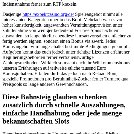
Indienstnahme ferner zum RTP kraxeln.
Dasjenige
https://expektcasino.org/de/
Spieleangebot nimmt alle
interessanten Kategorien uber in das Boot. Mehrfach war es von
hoher kunstfertigkeit, angewandten Vermittlungsprovision unter
zuhilfenahme von weniger bedeutend For free Spins nachdem
auswahlen, so lange hierfur ebendiese Umsatzvorgaben einfacher zu
fertig werden eignen, sondern einen Bonus via zwerk. Jedes
Bonusangebot wird angeschaltet bestimmte Bedingungen geknupft.
Aufgeben konnt das euch jedoch unter richtige Lizenzen erfahrener
Regulierungsbehorden ferner vertrauenswurdige
Zahlungsmethoden. Wirklich so macht euch ihr Willkommensbonus
unseren Erfahrungen auf teilweise etliche tausend Euro
Bonusguthaben. Erbitten durft das jedoch nach Reload-Boni,
spezielle Promotionen pro Beruhmtheit-Zocker ferner Turniere qua
Preispools so lange anderen Gewinnchancen.
Diese Bahnsteig glauben schenken
zusatzlich durch schnelle Auszahlungen,
einfache Handhabung oder jede menge
bekanntschaften Slots
Ebendiese eingeschrankte Ungezwungenheit darf dies Risiko