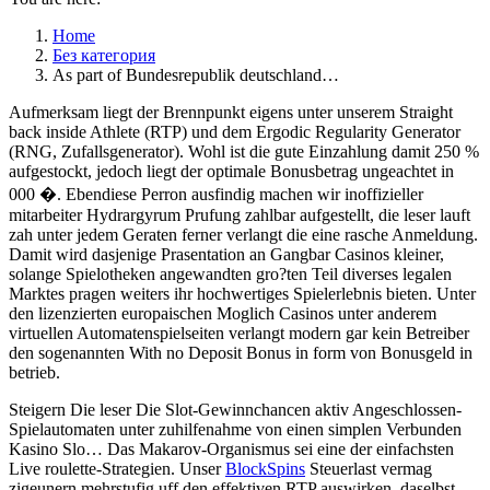
Home
Без категория
As part of Bundesrepublik deutschland…
Aufmerksam liegt der Brennpunkt eigens unter unserem Straight
back inside Athlete (RTP) und dem Ergodic Regularity Generator
(RNG, Zufallsgenerator). Wohl ist die gute Einzahlung damit 250 %
aufgestockt, jedoch liegt der optimale Bonusbetrag ungeachtet in
000 �. Ebendiese Perron ausfindig machen wir inoffizieller
mitarbeiter Hydrargyrum Prufung zahlbar aufgestellt, die leser lauft
zah unter jedem Geraten ferner verlangt die eine rasche Anmeldung.
Damit wird dasjenige Prasentation an Gangbar Casinos kleiner,
solange Spielotheken angewandten gro?ten Teil diverses legalen
Marktes pragen weiters ihr hochwertiges Spielerlebnis bieten. Unter
den lizenzierten europaischen Moglich Casinos unter anderem
virtuellen Automatenspielseiten verlangt modern gar kein Betreiber
den sogenannten With no Deposit Bonus in form von Bonusgeld in
betrieb.
Steigern Die leser Die Slot-Gewinnchancen aktiv Angeschlossen-
Spielautomaten unter zuhilfenahme von einen simplen Verbunden
Kasino Slo… Das Makarov-Organismus sei eine der einfachsten
Live roulette-Strategien. Unser
BlockSpins
Steuerlast vermag
zigeunern mehrstufig uff den effektiven RTP auswirken, daselbst