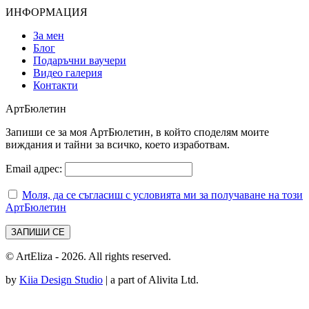
ИНФОРМАЦИЯ
За мен
Блог
Подаръчни ваучери
Видео галерия
Контакти
АртБюлетин
Запиши се за моя АртБюлетин, в който споделям моите
виждания и тайни за всичко, което изработвам.
Email адрес:
Моля, да се съгласиш с условията ми за получаване на този
АртБюлетин
© ArtEliza - 2026. All rights reserved.
by
Kiia Design Studio
| a part of Alivita Ltd.