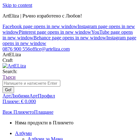
Skip to content
ArtEliza | Ръчно изработено с Любов!
Facebook page opens in new window
Instagram page opens in new
window
Pinterest page opens in new window
YouTube page opens
in new window
Behance page opens in new window
Instagram page
opens in new window
0876 900 556
office@arteliza.com
ArtELiza
Craft
Search:
Търси
АртЛюбими
АртПрофил
Пликче:
€
0.00
0
Виж Пликчето
Плащане
Няма продукти в Пликчето
Албуми
Албуми за Мама