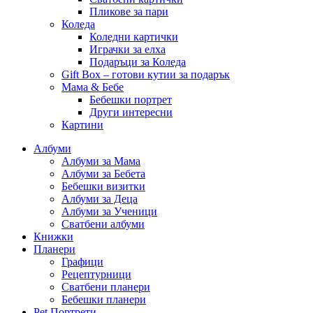
Пликове за пари
Коледа
Коледни картички
Играчки за елха
Подаръци за Коледа
Gift Box – готови кутии за подарък
Мама & Бебе
Бебешки портрет
Други интересни
Картини
Албуми
Албуми за Мама
Албуми за Бебета
Бебешки визитки
Албуми за Деца
Албуми за Ученици
Сватбени албуми
Книжки
Планери
Графици
Рецептурници
Сватбени планери
Бебешки планери
Pet Портрети