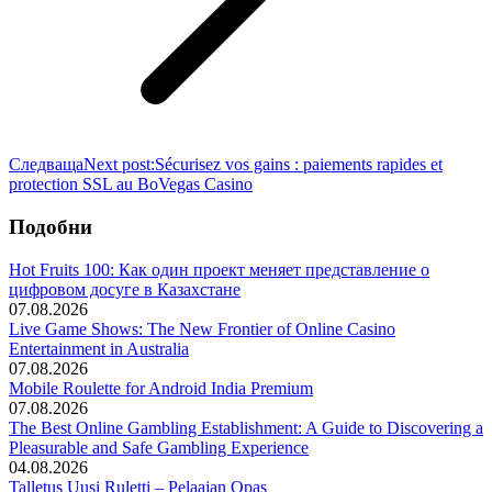
Следваща
Next post:
Sécurisez vos gains : paiements rapides et
protection SSL au BoVegas Casino
Подобни
Hot Fruits 100: Как один проект меняет представление о
цифровом досуге в Казахстане
07.08.2026
Live Game Shows: The New Frontier of Online Casino
Entertainment in Australia
07.08.2026
Mobile Roulette for Android India Premium
07.08.2026
The Best Online Gambling Establishment: A Guide to Discovering a
Pleasurable and Safe Gambling Experience
04.08.2026
Talletus Uusi Ruletti – Pelaajan Opas