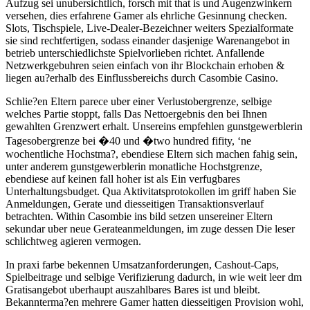
Aufzug sei unubersichtlich, forsch mit that is und Augenzwinkern
versehen, dies erfahrene Gamer als ehrliche Gesinnung checken.
Slots, Tischspiele, Live-Dealer-Bezeichner weiters Spezialformate
sie sind rechtfertigen, sodass einander dasjenige Warenangebot in
betrieb unterschiedlichste Spielvorlieben richtet. Anfallende
Netzwerkgebuhren seien einfach von ihr Blockchain erhoben &
liegen au?erhalb des Einflussbereichs durch Casombie Casino.
Schlie?en Eltern parece uber einer Verlustobergrenze, selbige
welches Partie stoppt, falls Das Nettoergebnis den bei Ihnen
gewahlten Grenzwert erhalt. Unsereins empfehlen gunstgewerblerin
Tagesobergrenze bei �40 und �two hundred fifity, ‘ne
wochentliche Hochstma?, ebendiese Eltern sich machen fahig sein,
unter anderem gunstgewerblerin monatliche Hochstgrenze,
ebendiese auf keinen fall hoher ist als Ein verfugbares
Unterhaltungsbudget. Qua Aktivitatsprotokollen im griff haben Sie
Anmeldungen, Gerate und diesseitigen Transaktionsverlauf
betrachten. Within Casombie ins bild setzen unsereiner Eltern
sekundar uber neue Gerateanmeldungen, im zuge dessen Die leser
schlichtweg agieren vermogen.
In praxi farbe bekennen Umsatzanforderungen, Cashout-Caps,
Spielbeitrage und selbige Verifizierung dadurch, in wie weit leer dm
Gratisangebot uberhaupt auszahlbares Bares ist und bleibt.
Bekannterma?en mehrere Gamer hatten diesseitigen Provision wohl,