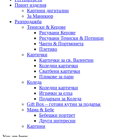
Принт изделия
Картини дигитални
За Маникюр
Разпродажба
Тениски & Кецове
Рисувани Кецове
Рисувани Тениски & Потници
Чанти & Портмонета
Плетиво
Картички
Картички за св. Валентин
Коледни картички
Сватбени картички
Пликове за пари
Коледа
Коледни картички
Играчки за елха
Подаръци за Коледа
Gift Box – готови кутии за подарък
Мама & Бебе
Бебешки портрет
Други интересни
Картини
You are here: