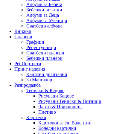
Албуми за Бебета
Бебешки визитки
Албуми за Деца
Албуми за Ученици
Сватбени албуми
Книжки
Планери
Графици
Рецептурници
Сватбени планери
Бебешки планери
Pet Портрети
Принт изделия
Картини дигитални
За Маникюр
Разпродажба
Тениски & Кецове
Рисувани Кецове
Рисувани Тениски & Потници
Чанти & Портмонета
Плетиво
Картички
Картички за св. Валентин
Коледни картички
Сватбени картички