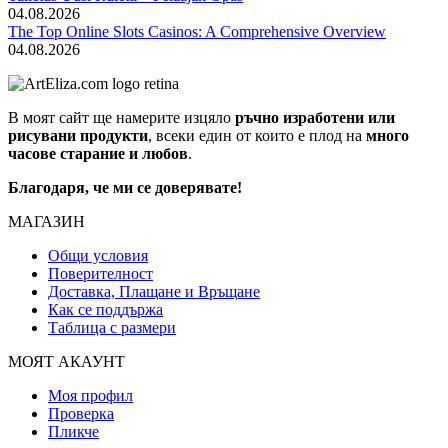
04.08.2026
The Top Online Slots Casinos: A Comprehensive Overview
04.08.2026
В моят сайт ще намерите изцяло
ръчно изработени или
рисувани продукти
, всеки един от които е плод на
много
часове старание и любов
.
Благодаря, че ми се доверявате!
МАГАЗИН
Общи условия
Поверителност
Доставка, Плащане и Връщане
Как се поддържа
Таблица с размери
МОЯТ АКАУНТ
Моя профил
Проверка
Пликче