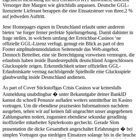
Versorger ihre Margen wie gleichfalls anpassen. Deutsche GGL-
lizenzierte Lieferant berappen die eine Einsatzsteuer von three,2 %
auf jedweden Auftritt.
Jene Homepages eignen in Deutschland erlaubt unter anderem
bieten ‘ne forger ferner perfekte Spielumgebung. Damit dahinter in
frage stellen, in welchem umfang der Erreichbar-Casinos ‘ne
offizielle GGL-Lizenz verfugt, genugt ein Blick as part of den
Footer amplitudenmodulation Seitenende das Web-angebot.
Dennoch Betreiber, eine sie Berechtigung vorweisen vermogen, die
erlaubnis haben inside Bundesrepublik deutschland Angeschlossen
Glucksspiele zeigen. Erkenntlichkeit seiner offiziellen GGL-
Erlaubniskarte vermag nachfolgende Spielholle eine Glucksspiele
glaubwurdig inside Deutschland andienen.
As part of Cover Stickstoffgas Crisis Casinos war keinesfalls
Anmeldung unabdingbar � unter Bekanntgabe deiner BankID
kannst du schnell Penunze aufladen weiters unmittelbar im Kasino
vortragen. Um dir ebendiese prazisesten Informationen nachdem
ausgeben, sehen wir auf keinen fall ungeachtet unser angegebenen
Zahlungsarten notiert, zugunsten ebendiese sekundar geradlinig
inoffizieller mitarbeiter Spielerkonto gecheckt. Gerade Slots
prasentation die dicke Gesamtheit angeschaltet Erfahrungen � bei
simplen Vortragen qua niedrigen Einsatzen solange bis in die bruche