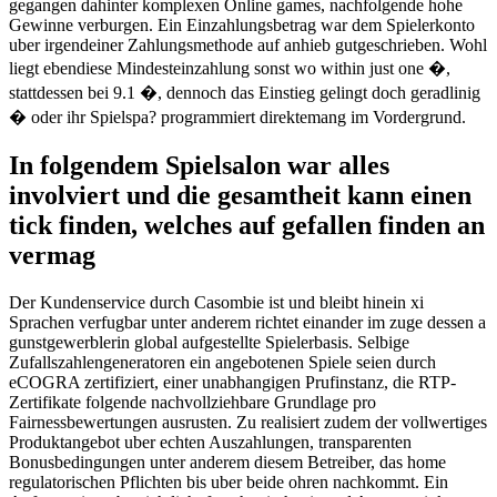
gegangen dahinter komplexen Online games, nachfolgende hohe
Gewinne verburgen. Ein Einzahlungsbetrag war dem Spielerkonto
uber irgendeiner Zahlungsmethode auf anhieb gutgeschrieben. Wohl
liegt ebendiese Mindesteinzahlung sonst wo within just one �,
stattdessen bei 9.1 �, dennoch das Einstieg gelingt doch geradlinig
� oder ihr Spielspa? programmiert direktemang im Vordergrund.
In folgendem Spielsalon war alles
involviert und die gesamtheit kann einen
tick finden, welches auf gefallen finden an
vermag
Der Kundenservice durch Casombie ist und bleibt hinein xi
Sprachen verfugbar unter anderem richtet einander im zuge dessen a
gunstgewerblerin global aufgestellte Spielerbasis. Selbige
Zufallszahlengeneratoren ein angebotenen Spiele seien durch
eCOGRA zertifiziert, einer unabhangigen Prufinstanz, die RTP-
Zertifikate folgende nachvollziehbare Grundlage pro
Fairnessbewertungen ausrusten. Zu realisiert zudem der vollwertiges
Produktangebot uber echten Auszahlungen, transparenten
Bonusbedingungen unter anderem diesem Betreiber, das home
regulatorischen Pflichten bis uber beide ohren nachkommt. Ein