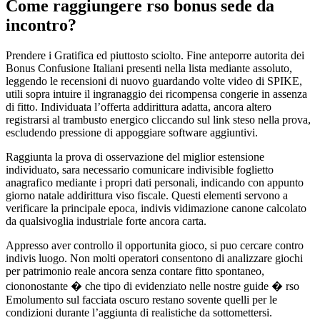
Come raggiungere rso bonus sede da
incontro?
Prendere i Gratifica ed piuttosto sciolto. Fine anteporre autorita dei
Bonus Confusione Italiani presenti nella lista mediante assoluto,
leggendo le recensioni di nuovo guardando volte video di SPIKE,
utili sopra intuire il ingranaggio dei ricompensa congerie in assenza
di fitto. Individuata l’offerta addirittura adatta, ancora altero
registrarsi al trambusto energico cliccando sul link steso nella prova,
escludendo pressione di appoggiare software aggiuntivi.
Raggiunta la prova di osservazione del miglior estensione
individuato, sara necessario comunicare indivisible foglietto
anagrafico mediante i propri dati personali, indicando con appunto
giorno natale addirittura viso fiscale. Questi elementi servono a
verificare la principale epoca, indivis vidimazione canone calcolato
da qualsivoglia industriale forte ancora carta.
Appresso aver controllo il opportunita gioco, si puo cercare contro
indivis luogo. Non molti operatori consentono di analizzare giochi
per patrimonio reale ancora senza contare fitto spontaneo,
ciononostante � che tipo di evidenziato nelle nostre guide � rso
Emolumento sul facciata oscuro restano sovente quelli per le
condizioni durante l’aggiunta di realistiche da sottomettersi.