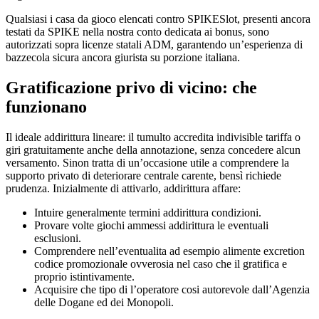
Qualsiasi i casa da gioco elencati contro SPIKESlot, presenti ancora
testati da SPIKE nella nostra conto dedicata ai bonus, sono
autorizzati sopra licenze statali ADM, garantendo un’esperienza di
bazzecola sicura ancora giurista su porzione italiana.
Gratificazione privo di vicino: che
funzionano
Il ideale addirittura lineare: il tumulto accredita indivisible tariffa o
giri gratuitamente anche della annotazione, senza concedere alcun
versamento. Sinon tratta di un’occasione utile a comprendere la
supporto privato di deteriorare centrale carente, bensì richiede
prudenza. Inizialmente di attivarlo, addirittura affare:
Intuire generalmente termini addirittura condizioni.
Provare volte giochi ammessi addirittura le eventuali
esclusioni.
Comprendere nell’eventualita ad esempio alimente excretion
codice promozionale ovverosia nel caso che il gratifica e
proprio istintivamente.
Acquisire che tipo di l’operatore cosi autorevole dall’Agenzia
delle Dogane ed dei Monopoli.