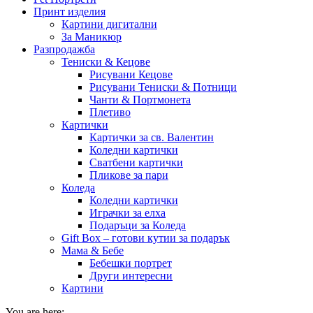
Принт изделия
Картини дигитални
За Маникюр
Разпродажба
Тениски & Кецове
Рисувани Кецове
Рисувани Тениски & Потници
Чанти & Портмонета
Плетиво
Картички
Картички за св. Валентин
Коледни картички
Сватбени картички
Пликове за пари
Коледа
Коледни картички
Играчки за елха
Подаръци за Коледа
Gift Box – готови кутии за подарък
Мама & Бебе
Бебешки портрет
Други интересни
Картини
You are here: