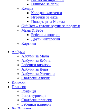
Пликове за пари
Коледа
Коледни картички
Играчки за елха
Подаръци за Коледа
Gift Box – готови кутии за подарък
Мама & Бебе
Бебешки портрет
Други интересни
Картини
Албуми
Албуми за Мама
Албуми за Бебета
Бебешки визитки
Албуми за Деца
Албуми за Ученици
Сватбени албуми
Книжки
Планери
Графици
Рецептурници
Сватбени планери
Бебешки планери
Pet Портрети