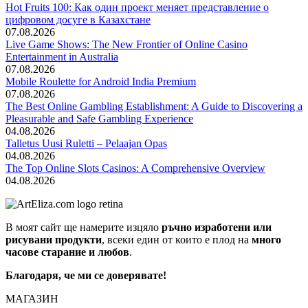
Hot Fruits 100: Как один проект меняет представление о
цифровом досуге в Казахстане
07.08.2026
Live Game Shows: The New Frontier of Online Casino
Entertainment in Australia
07.08.2026
Mobile Roulette for Android India Premium
07.08.2026
The Best Online Gambling Establishment: A Guide to Discovering a
Pleasurable and Safe Gambling Experience
04.08.2026
Talletus Uusi Ruletti – Pelaajan Opas
04.08.2026
The Top Online Slots Casinos: A Comprehensive Overview
04.08.2026
В моят сайт ще намерите изцяло
ръчно изработени или
рисувани продукти
, всеки един от които е плод на
много
часове старание и любов
.
Благодаря, че ми се доверявате!
МАГАЗИН