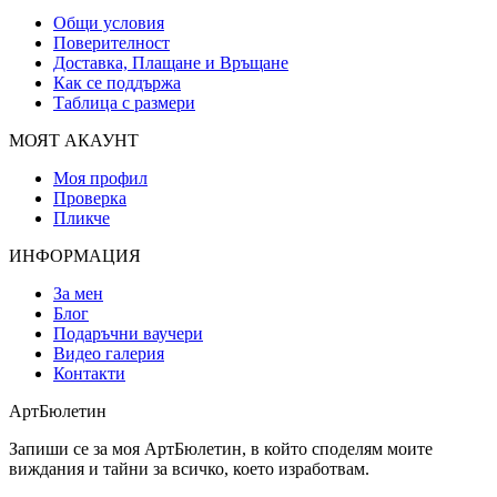
Общи условия
Поверителност
Доставка, Плащане и Връщане
Как се поддържа
Таблица с размери
МОЯТ АКАУНТ
Моя профил
Проверка
Пликче
ИНФОРМАЦИЯ
За мен
Блог
Подаръчни ваучери
Видео галерия
Контакти
АртБюлетин
Запиши се за моя АртБюлетин, в който споделям моите
виждания и тайни за всичко, което изработвам.