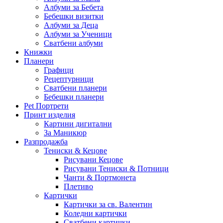
Албуми за Бебета
Бебешки визитки
Албуми за Деца
Албуми за Ученици
Сватбени албуми
Книжки
Планери
Графици
Рецептурници
Сватбени планери
Бебешки планери
Pet Портрети
Принт изделия
Картини дигитални
За Маникюр
Разпродажба
Тениски & Кецове
Рисувани Кецове
Рисувани Тениски & Потници
Чанти & Портмонета
Плетиво
Картички
Картички за св. Валентин
Коледни картички
Сватбени картички