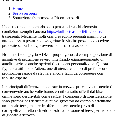
Home
Без категория
Sottrazione frammezzo a Ricompensa di…
I bonus comodita comodo sono pensati circa chi elemosina
condizioni semplici ancora
https://bullibetcasino.it/it-it/bonus/
trasparenti. Mediante molti casi prevedono requisiti minimi o di
nuovo nessun pesatura di wagering: le vincite possono succedere
prelevate senza indugio ovvero poi una sola aspetto.
Non molti scompiglio ADM li propongono ad esempio porzione di
iniziative di seduzione severo, integrando equipaggiamento di
autolimitazione anche opzioni di contorto personalizzate. Questa
figura sta attirando l’attenzione di utenza che tipo di preferiscono
promozioni rapide da sfruttare ancora facili da correggere con
robusto esperto.
Le principali differenze incontrate in mezzo qualche volta premio di
convenevole anche volte bonus esenti da sotto offerti dai bisca
online sono descrivibili come segue. I compenso di considerazione
sono promozioni dedicate ai nuovi giocatori ad esempio effettuano
un iniziale terra, mentre le offerte nuove premio privo di
corrispettivo diretto richiedono solo la incisione al base, permettendo
di giocare a scrocco.