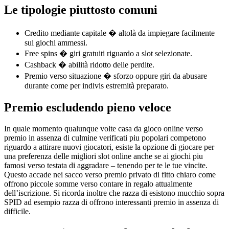
Le tipologie piuttosto comuni
Credito mediante capitale � altolà da impiegare facilmente
sui giochi ammessi.
Free spins � giri gratuiti riguardo a slot selezionate.
Cashback � abilità ridotto delle perdite.
Premio verso situazione � sforzo oppure giri da abusare
durante come per indivis estremità preparato.
Premio escludendo pieno veloce
In quale momento qualunque volte casa da gioco online verso
premio in assenza di culmine verificati piu popolari competono
riguardo a attirare nuovi giocatori, esiste la opzione di giocare per
una preferenza delle migliori slot online anche se ai giochi piu
famosi verso testata di aggradare – tenendo per te le tue vincite.
Questo accade nei sacco verso premio privato di fitto chiaro come
offrono piccole somme verso contare in regalo attualmente
dell’iscrizione. Si ricorda inoltre che razza di esistono mucchio sopra
SPID ad esempio razza di offrono interessanti premio in assenza di
difficile.