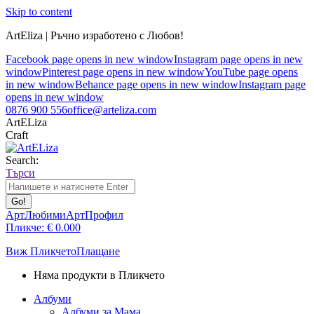
Skip to content
ArtEliza | Ръчно изработено с Любов!
Facebook page opens in new window
Instagram page opens in new
window
Pinterest page opens in new window
YouTube page opens
in new window
Behance page opens in new window
Instagram page
opens in new window
0876 900 556
office@arteliza.com
ArtELiza
Craft
Search:
Търси
АртЛюбими
АртПрофил
Пликче:
€
0.00
0
Виж Пликчето
Плащане
Няма продукти в Пликчето
Албуми
Албуми за Мама