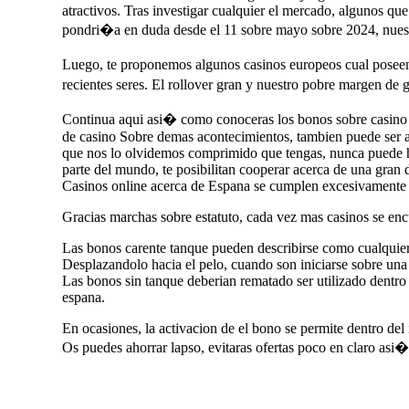
atractivos. Tras investigar cualquier el mercado, algunos qu
pondri�a en duda desde el 11 sobre mayo sobre 2024, nuestro
Luego, te proponemos algunos casinos europeos cual poseen
recientes seres. El rollover gran y nuestro pobre margen de 
Continua aqui asi� como conoceras los bonos sobre casino 
de casino Sobre demas acontecimientos, tambien puede ser al
que nos lo olvidemos comprimido que tengas, nunca puede ha
parte del mundo, te posibilitan cooperar acerca de una gran 
Casinos online acerca de Espana se cumplen excesivamente p
Gracias marchas sobre estatuto, cada vez mas casinos se e
Las bonos carente tanque pueden describirse como cualquier 
Desplazandolo hacia el pelo, cuando son iniciarse sobre una
Las bonos sin tanque deberian rematado ser utilizado dentro d
espana.
En ocasiones, la activacion de el bono se permite dentro del 
Os puedes ahorrar lapso, evitaras ofertas poco en claro asi