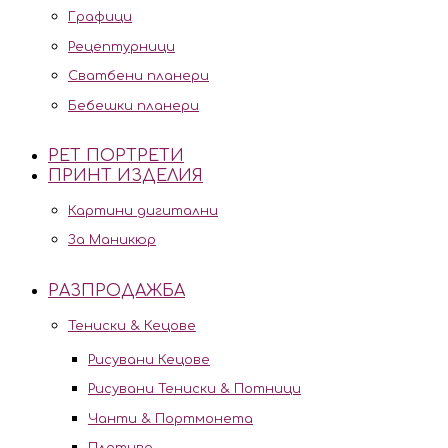
Графици
Рецептурници
Сватбени планери
Бебешки планери
PET ПОРТРЕТИ
ПРИНТ ИЗДЕЛИЯ
Картини дигитални
За Маникюр
РАЗПРОДАЖБА
Тениски & Кецове
Рисувани Кецове
Рисувани Тениски & Потници
Чанти & Портмонета