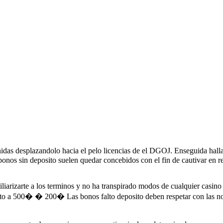
das desplazandolo hacia el pelo licencias de el DGOJ. Enseguida halla
bonos sin deposito suelen quedar concebidos con el fin de cautivar en r
liarizarte a los terminos y no ha transpirado modos de cualquier casino
sito a 500� � 200� Las bonos falto deposito deben respetar con las n