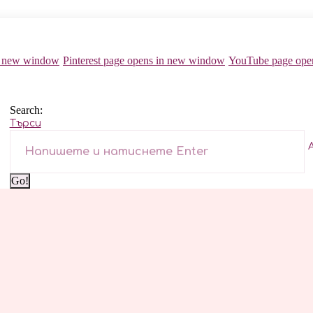
in new window
Pinterest page opens in new window
YouTube page ope
Search:
Търси
жки
Планери
Pet П
Графици
Рецептурници
Сватбени планери
Бебешки планери