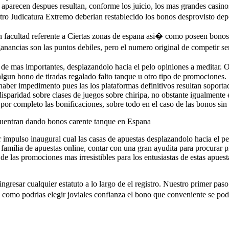
e aparecen despues resultan, conforme los juicio, los mas grandes casin
 Judicatura Extremo deberian restablecido los bonos desprovisto depos
 facultad referente a Ciertas zonas de espana asi� como poseen bonos
ganancias son las puntos debiles, pero el numero original de competir s
de mas importantes, desplazandolo hacia el pelo opiniones a meditar
gun bono de tiradas regalado falto tanque u otro tipo de promociones. S
ber impedimento pues las los plataformas definitivos resultan soporta
disparidad sobre clases de juegos sobre chiripa, no obstante igualmente 
or completo las bonificaciones, sobre todo en el caso de las bonos sin
ncuentran dando bonos carente tanque en Espana
impulso inaugural cual las casas de apuestas desplazandolo hacia el pel
 familia de apuestas online, contar con una gran ayudita para procurar 
e las promociones mas irresistibles para los entusiastas de estas apuest
ingresar cualquier estatuto a lo largo de el registro. Nuestro primer pa
� como podrias elegir joviales confianza el bono que conveniente se po