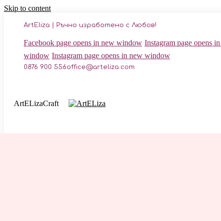
Skip to content
ArtEliza | Ръчно изработено с Любов!
Facebook page opens in new window
Instagram page opens 
window
Instagram page opens in new window
0876 900 556
office@arteliza.com
ArtELiza
Craft
Албуми
Кни
Албуми за Мама
Албуми за Бебета
Бебешки визитки
Албуми за Деца
Албуми за Ученици