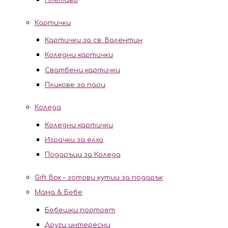
Плетиво
Картички
Картички за св. Валентин
Коледни картички
Сватбени картички
Пликове за пари
Коледа
Коледни картички
Играчки за елха
Подаръци за Коледа
Gift Box – готови кутии за подарък
Мама & Бебе
Бебешки портрет
Други интересни