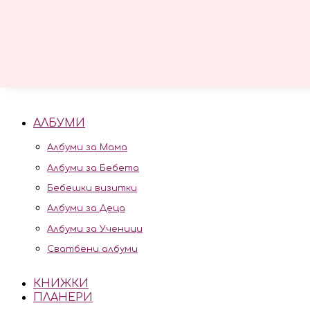
Мама & Бебе
Бебешки портрет
Други интересни
Картини
АЛБУМИ
Албуми за Мама
Албуми за Бебета
Бебешки визитки
Албуми за Деца
Албуми за Ученици
Сватбени албуми
КНИЖКИ
ПЛАНЕРИ