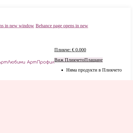
ns in new window
Behance page opens in new
Пликче:
€
0.00
0
Виж Пликчето
Плащане
АртЛюбими
АртПрофил
Няма продукти в Пликчето
ортрети
Принт изделия
Картини дигитални
За Маникюр