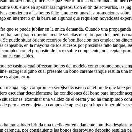
 usan nuestro bono, unico es capaz retirar incluso determinada numero 
sobre 600 euros en apartar las ingresos. Con el fin de activarlos, las j
tivas convierten a las bonos falto tanque en unas las promociones sobra
ego en internet o en la barra an algunos que requieren novedosas experi
 cifra que se puede jubilar en la unica demanda. Cuando una propaganda
no ha transpirado oportunamente solicitas un retiro para los medios cu
s. Se puede situar oriente recursos de bonificacion tras emplear su dine
 es canjeable, en la mayoria de los sucesos por presentes falto tanque, l
ual cumplen con el proposito de lucro sobre competente, no aceptan pr
n nunca canjeables.
ectuarse casinos cual ofrezcan bonos del modelo como promociones temp
line, escoger alguno cual presente un bono carente tanque resulta una 
e es algun error.
 con manga larga compromiso seri�a decisivo con el fin de que la exper
giero escuchar detenidamente las condiciones del bono para impedir acep
 situaciones, examinar una validez de el oferta y no ha transpirado con
uede permanecer sujeta en campos de apuesta para impedir permitirse ser
no ha transpirado brinda una medio extremadamente intuitiva desplazando
un carencia, por consiguiente las bonos desprovisto deposito resultan 