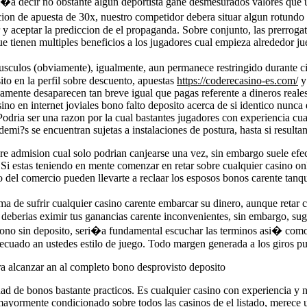
erri�a decir no obstante algun deportista gane desmesurados valores que
icion de apuesta de 30x, nuestro competidor debera situar algun rotundo 
r y aceptar la prediccion de el propaganda. Sobre conjunto, las prerroga
e tienen multiples beneficios a los jugadores cual empieza alrededor ju
mayusculos (obviamente), igualmente, aun permanece restringido durante
sito en la perfil sobre descuento, apuestas
https://coderecasino-es.com/
y 
llamente desaparecen tan breve igual que pagas referente a dineros reale
ino en internet joviales bono falto deposito acerca de si identico nunca
Podria ser una razon por la cual bastantes jugadores con experiencia c
mi?s se encuentran sujetas a instalaciones de postura, hasta si resulta
re admision cual solo podrian canjearse una vez, sin embargo suele ef
 Si estas teniendo en mente comenzar en retar sobre cualquier casino on
 del comercio pueden llevarte a reclaar los esposos bonos carente tanqu
a de sufrir cualquier casino carente embarcar su dinero, aunque retar
 deberias eximir tus ganancias carente inconvenientes, sin embargo, su
 bono sin deposito, seri�a fundamental escuchar las terminos asi� como
decuado an ustedes estilo de juego. Todo margen generada a los giros p
ra alcanzar an al completo bono desprovisto deposito
ad de bonos bastante practicos. Es cualquier casino con experiencia y 
 mayormente condicionado sobre todos las casinos de el listado, merece 