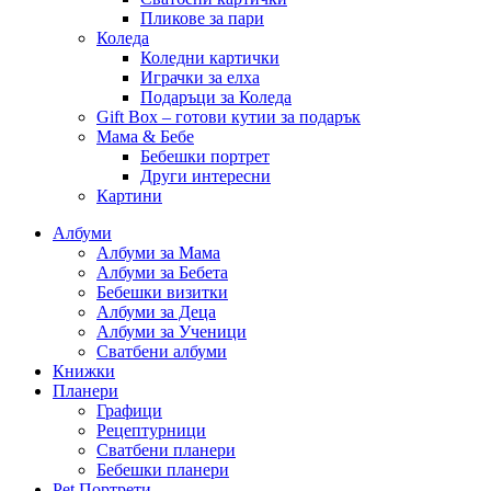
Пликове за пари
Коледа
Коледни картички
Играчки за елха
Подаръци за Коледа
Gift Box – готови кутии за подарък
Мама & Бебе
Бебешки портрет
Други интересни
Картини
Албуми
Албуми за Мама
Албуми за Бебета
Бебешки визитки
Албуми за Деца
Албуми за Ученици
Сватбени албуми
Книжки
Планери
Графици
Рецептурници
Сватбени планери
Бебешки планери
Pet Портрети