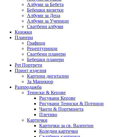
Албуми за Бебета
Бебешки визитки
Албуми за Деца
Албуми за Ученици
Сватбени албуми
Книжки
Планери
Графици
Рецептурници
Сватбени планери
Бебешки планери
Pet Портрети
Принт изделия
Картини дигитални
За Маникюр
Разпродажба
Тениски & Кецове
Рисувани Кецове
Рисувани Тениски & Потници
Чанти & Портмонета
Плетиво
Картички
Картички за св. Валентин
Коледни картички
Сватбени картички