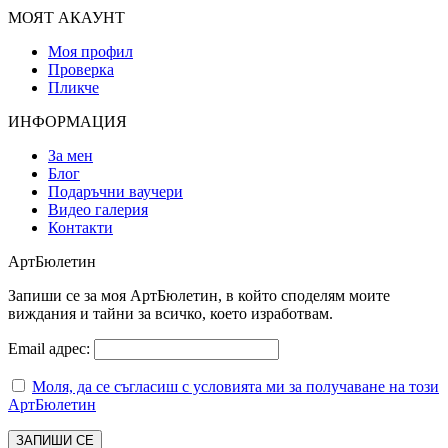
МОЯТ АКАУНТ
Моя профил
Проверка
Пликче
ИНФОРМАЦИЯ
За мен
Блог
Подаръчни ваучери
Видео галерия
Контакти
АртБюлетин
Запиши се за моя АртБюлетин, в който споделям моите
виждания и тайни за всичко, което изработвам.
Email адрес:
Моля, да се съгласиш с условията ми за получаване на този
АртБюлетин