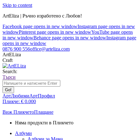
Skip to content
ArtEliza | Ръчно изработено с Любов!
Facebook page opens in new window
Instagram page opens in new
window
Pinterest page opens in new window
YouTube page opens
in new window
Behance page opens in new window
Instagram page
opens in new window
0876 900 556
office@arteliza.com
ArtELiza
Craft
Search:
Търси
АртЛюбими
АртПрофил
Пликче:
€
0.00
0
Виж Пликчето
Плащане
Няма продукти в Пликчето
Албуми
Албуми за Мама