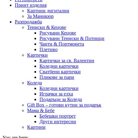
Принт изделия
Картини дигитални
За Маникюр
Разпродажба
Тениски & Кецове
Рисувани Кецове
Рисувани Тениски & Потници
Чанти & Портмонета
Плетиво
Картички
Картички за св. Валентин
Коледни картички
Сватбени картички
Пликове за пари
Коледа
Коледни картички
Играчки за елха
Подаръци за Коледа
Gift Box – готови кутии за подарък
Мама & Бебе
Бебешки портрет
Други интересни
Картини
You are here: