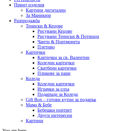
Принт изделия
Картини дигитални
За Маникюр
Разпродажба
Тениски & Кецове
Рисувани Кецове
Рисувани Тениски & Потници
Чанти & Портмонета
Плетиво
Картички
Картички за св. Валентин
Коледни картички
Сватбени картички
Пликове за пари
Коледа
Коледни картички
Играчки за елха
Подаръци за Коледа
Gift Box – готови кутии за подарък
Мама & Бебе
Бебешки портрет
Други интересни
Картини
You are here: