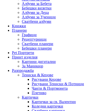
Албуми за Бебета
Бебешки визитки
Албуми за Деца
Албуми за Ученици
Сватбени албуми
Книжки
Планери
Графици
Рецептурници
Сватбени планери
Бебешки планери
Pet Портрети
Принт изделия
Картини дигитални
За Маникюр
Разпродажба
Тениски & Кецове
Рисувани Кецове
Рисувани Тениски & Потници
Чанти & Портмонета
Плетиво
Картички
Картички за св. Валентин
Коледни картички
Сватбени картички