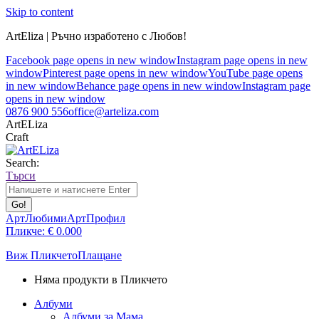
Skip to content
ArtEliza | Ръчно изработено с Любов!
Facebook page opens in new window
Instagram page opens in new
window
Pinterest page opens in new window
YouTube page opens
in new window
Behance page opens in new window
Instagram page
opens in new window
0876 900 556
office@arteliza.com
ArtELiza
Craft
Search:
Търси
АртЛюбими
АртПрофил
Пликче:
€
0.00
0
Виж Пликчето
Плащане
Няма продукти в Пликчето
Албуми
Албуми за Мама