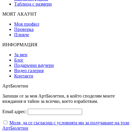
Таблица с размери
МОЯТ АКАУНТ
Моя профил
Проверка
Пликче
ИНФОРМАЦИЯ
За мен
Блог
Подаръчни ваучери
Видео галерия
Контакти
АртБюлетин
Запиши се за моя АртБюлетин, в който споделям моите
виждания и тайни за всичко, което изработвам.
Email адрес:
Моля, да се съгласиш с условията ми за получаване на този
АртБюлетин