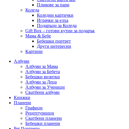
Пликове за пари
Коледа
Коледни картички
Играчки за елха
Подаръци за Коледа
Gift Box – готови кутии за подарък
Мама & Бебе
Бебешки портрет
Други интересни
Картини
Албуми
Албуми за Мама
Албуми за Бебета
Бебешки визитки
Албуми за Деца
Албуми за Ученици
Сватбени албуми
Книжки
Планери
Графици
Рецептурници
Сватбени планери
Бебешки планери
Pet Портрети