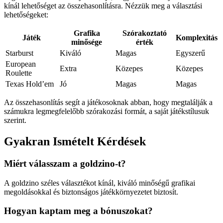
kínál lehetőséget az összehasonlításra. Nézzük meg a választási
lehetőségeket:
Grafika
Szórakoztató
Játék
Komplexitás
minősége
érték
Starburst
Kiváló
Magas
Egyszerű
European
Extra
Közepes
Közepes
Roulette
Texas Hold’em
Jó
Magas
Magas
Az összehasonlítás segít a játékosoknak abban, hogy megtalálják a
számukra legmegfelelőbb szórakozási formát, a saját játékstílusuk
szerint.
Gyakran Ismételt Kérdések
Miért válasszam a goldzino-t?
A goldzino széles választékot kínál, kiváló minőségű grafikai
megoldásokkal és biztonságos játékkörnyezetet biztosít.
Hogyan kaptam meg a bónuszokat?