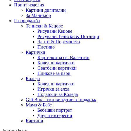
Принт изделия
Картини дигитални
За Маникюр
Разпродажба
Тениски & Кецове
Рисувани Кецове
Рисувани Тениски & Потници
Чанти & Портмонета
Плетиво
Картички
Картички за св. Валентин
Коледни картички
Сватбени картички
Пликове за пари
Коледа
Коледни картички
Играчки за елха
Подаръци за Коледа
Gift Box – готови кутии за подарък
Мама & Бебе
Бебешки портрет
Други интересни
Картини
You are here: