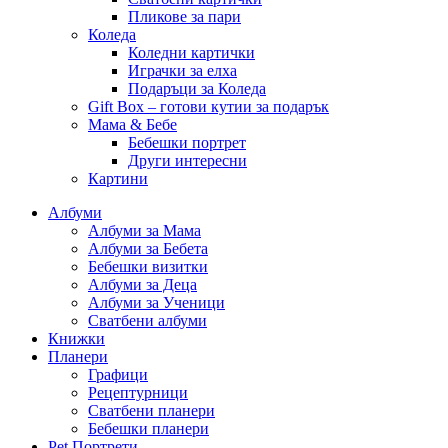
Пликове за пари
Коледа
Коледни картички
Играчки за елха
Подаръци за Коледа
Gift Box – готови кутии за подарък
Мама & Бебе
Бебешки портрет
Други интересни
Картини
Албуми
Албуми за Мама
Албуми за Бебета
Бебешки визитки
Албуми за Деца
Албуми за Ученици
Сватбени албуми
Книжки
Планери
Графици
Рецептурници
Сватбени планери
Бебешки планери
Pet Портрети