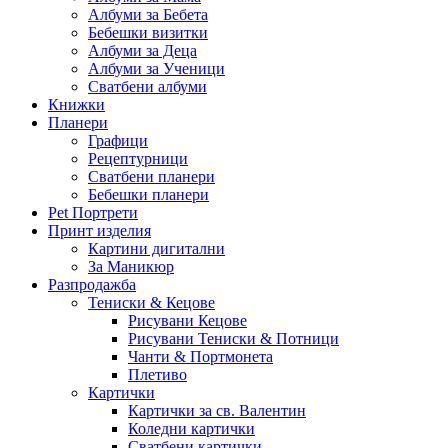
Албуми за Бебета
Бебешки визитки
Албуми за Деца
Албуми за Ученици
Сватбени албуми
Книжки
Планери
Графици
Рецептурници
Сватбени планери
Бебешки планери
Pet Портрети
Принт изделия
Картини дигитални
За Маникюр
Разпродажба
Тениски & Кецове
Рисувани Кецове
Рисувани Тениски & Потници
Чанти & Портмонета
Плетиво
Картички
Картички за св. Валентин
Коледни картички
Сватбени картички