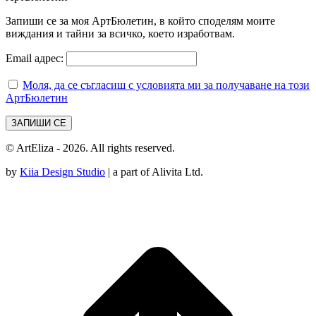
Запиши се за моя АртБюлетин, в който споделям моите
виждания и тайни за всичко, което изработвам.
Email адрес:
Моля, да се съгласиш с условията ми за получаване на този
АртБюлетин
© ArtEliza - 2026. All rights reserved.
by
Kiia Design Studio
| a part of Alivita Ltd.