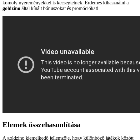
komoly nyereményekkel is kecsegtetnek. Érdemes kihasználni a
goldzino
által kínált bónuszokat és promóciókat!
Elemek összehasonlítása
A goldzino kiemelkedő jellemzője, hogy különböző játékok között