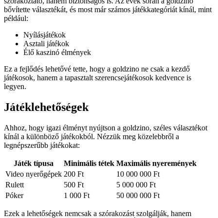
szórakoztató, hanem biztonságos is. Az évek során a goldzino
bővítette választékát, és most már számos játékkategóriát kínál, mint
például:
Nyílásjátékok
Asztali játékok
Élő kaszinó élmények
Ez a fejlődés lehetővé tette, hogy a goldzino ne csak a kezdő
játékosok, hanem a tapasztalt szerencsejátékosok kedvence is
legyen.
Játéklehetőségek
Ahhoz, hogy igazi élményt nyújtson a goldzino, széles választékot
kínál a különböző játékokból. Nézzük meg közelebbről a
legnépszerűbb játékokat:
Játék típusa
Minimális tétek
Maximális nyeremények
Video nyerőgépek
200 Ft
10 000 000 Ft
Rulett
500 Ft
5 000 000 Ft
Póker
1 000 Ft
50 000 000 Ft
Ezek a lehetőségek nemcsak a szórakozást szolgálják, hanem