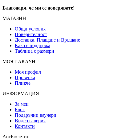
Благодаря, че ми се доверявате!
МАГАЗИН
Общи условия
Поверителност
Доставка, Плащане и Връщане
Как се поддържа
Таблица с размери
МОЯТ АКАУНТ
Моя профил
Проверка
Пликче
ИНФОРМАЦИЯ
За мен
Блог
Подаръчни ваучери
Видео галерия
Контакти
АртБюлетин