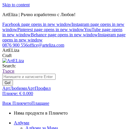
Skip to content
ArtEliza | Ръчно изработено с Любов!
Facebook page opens in new window
Instagram page opens in new
window
Pinterest page opens in new window
YouTube page opens
in new window
Behance page opens in new window
Instagram page
opens in new window
0876 900 556
office@arteliza.com
ArtELiza
Craft
Search:
Търси
АртЛюбими
АртПрофил
Пликче:
€
0.00
0
Виж Пликчето
Плащане
Няма продукти в Пликчето
Албуми
Албуми за Мама