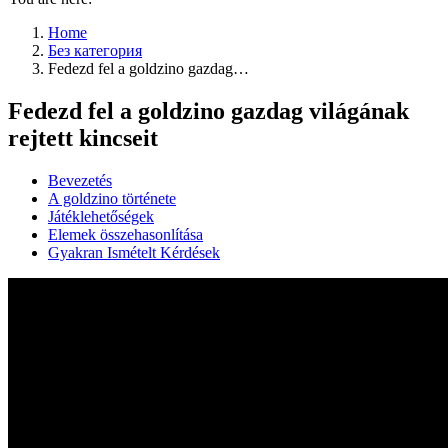
Home
Без категория
Fedezd fel a goldzino gazdag…
Fedezd fel a goldzino gazdag világának
rejtett kincseit
Bevezetés
A goldzino története
Játéklehetőségek
Elemek összehasonlítása
Gyakran Ismételt Kérdések