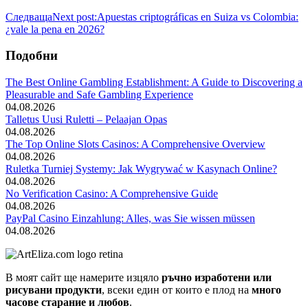
Следваща
Next post:
Apuestas criptográficas en Suiza vs Colombia:
¿vale la pena en 2026?
Подобни
The Best Online Gambling Establishment: A Guide to Discovering a
Pleasurable and Safe Gambling Experience
04.08.2026
Talletus Uusi Ruletti – Pelaajan Opas
04.08.2026
The Top Online Slots Casinos: A Comprehensive Overview
04.08.2026
Ruletka Turniej Systemy: Jak Wygrywać w Kasynach Online?
04.08.2026
No Verification Casino: A Comprehensive Guide
04.08.2026
PayPal Casino Einzahlung: Alles, was Sie wissen müssen
04.08.2026
В моят сайт ще намерите изцяло
ръчно изработени или
рисувани продукти
, всеки един от които е плод на
много
часове старание и любов
.