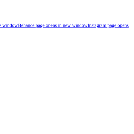
ew window
Behance page opens in new window
Instagram page opens