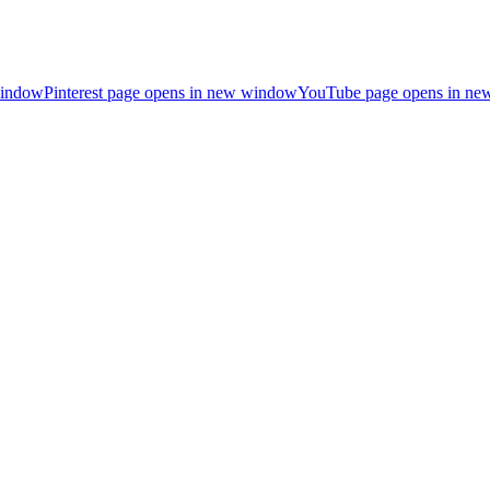
window
Pinterest page opens in new window
YouTube page opens in n