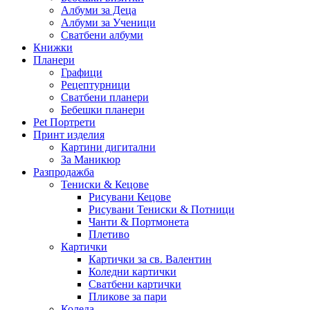
Албуми за Деца
Албуми за Ученици
Сватбени албуми
Книжки
Планери
Графици
Рецептурници
Сватбени планери
Бебешки планери
Pet Портрети
Принт изделия
Картини дигитални
За Маникюр
Разпродажба
Тениски & Кецове
Рисувани Кецове
Рисувани Тениски & Потници
Чанти & Портмонета
Плетиво
Картички
Картички за св. Валентин
Коледни картички
Сватбени картички
Пликове за пари
Коледа