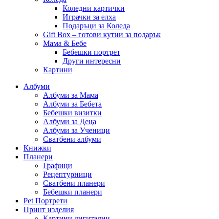
Коледни картички
Играчки за елха
Подаръци за Коледа
Gift Box – готови кутии за подарък
Мама & Бебе
Бебешки портрет
Други интересни
Картини
Албуми
Албуми за Мама
Албуми за Бебета
Бебешки визитки
Албуми за Деца
Албуми за Ученици
Сватбени албуми
Книжки
Планери
Графици
Рецептурници
Сватбени планери
Бебешки планери
Pet Портрети
Принт изделия
Картини дигитални