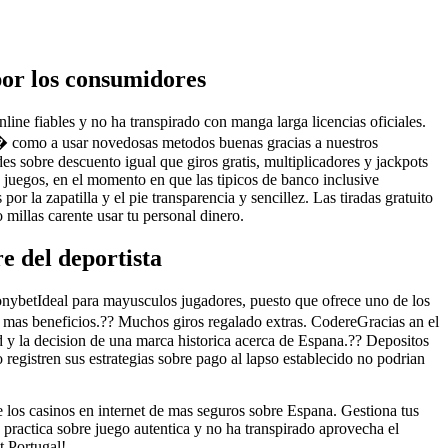
por los consumidores
ine fiables y no ha transpirado con manga larga licencias oficiales.
si� como a usar novedosas metodos buenas gracias a nuestros
des sobre descuento igual que giros gratis, multiplicadores y jackpots
e juegos, en el momento en que las tipicos de banco inclusive
r la zapatilla y el pie transparencia y sencillez. Las tiradas gratuito
 millas carente usar tu personal dinero.
 del deportista
onybetIdeal para mayusculos jugadores, puesto que ofrece uno de los
 mas beneficios.?? Muchos giros regalado extras. CodereGracias an el
d y la decision de una marca historica acerca de Espana.?? Depositos
registren sus estrategias sobre pago al lapso establecido no podrian
 los casinos en internet de mas seguros sobre Espana. Gestiona tus
practica sobre juego autentica y no ha transpirado aprovecha el
t Portugal!