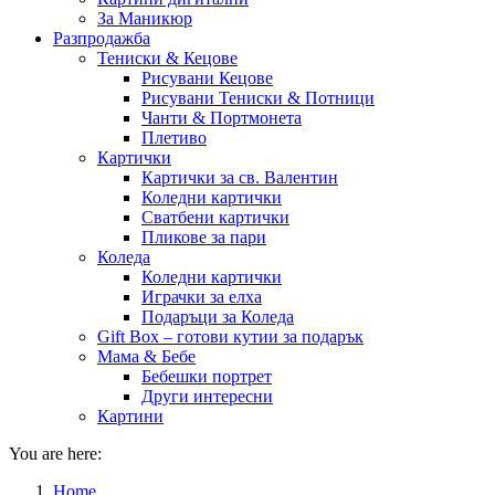
За Маникюр
Разпродажба
Тениски & Кецове
Рисувани Кецове
Рисувани Тениски & Потници
Чанти & Портмонета
Плетиво
Картички
Картички за св. Валентин
Коледни картички
Сватбени картички
Пликове за пари
Коледа
Коледни картички
Играчки за елха
Подаръци за Коледа
Gift Box – готови кутии за подарък
Мама & Бебе
Бебешки портрет
Други интересни
Картини
You are here:
Home