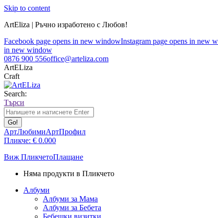
Skip to content
ArtEliza | Ръчно изработено с Любов!
Facebook page opens in new window
Instagram page opens in new 
in new window
0876 900 556
office@arteliza.com
ArtELiza
Craft
Search:
Търси
АртЛюбими
АртПрофил
Пликче:
€
0.00
0
Виж Пликчето
Плащане
Няма продукти в Пликчето
Албуми
Албуми за Мама
Албуми за Бебета
Бебешки визитки