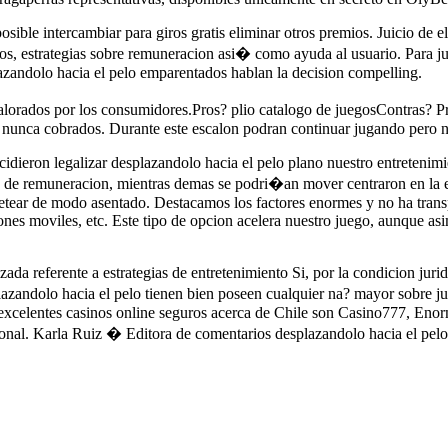
osible intercambiar para giros gratis eliminar otros premios. Juicio de 
egos, estrategias sobre remuneracion asi� como ayuda al usuario. Para j
lazandolo hacia el pelo emparentados hablan la decision compelling.
 valorados por los consumidores.Pros? plio catalogo de juegosContras?
 nunca cobrados. Durante este escalon podran continuar jugando pero n
ecidieron legalizar desplazandolo hacia el pelo plano nuestro entreteni
es de remuneracion, mientras demas se podri�an mover centraron en la 
guetear de modo asentado. Destacamos los factores enormes y no ha trans
aciones moviles, etc. Este tipo de opcion acelera nuestro juego, aunque 
da referente a estrategias de entretenimiento Si, por la condicion jurid
azandolo hacia el pelo tienen bien poseen cualquier na? mayor sobre ju
 excelentes casinos online seguros acerca de Chile son Casino777, Eno
nal. Karla Ruiz � Editora de comentarios desplazandolo hacia el pelo dir