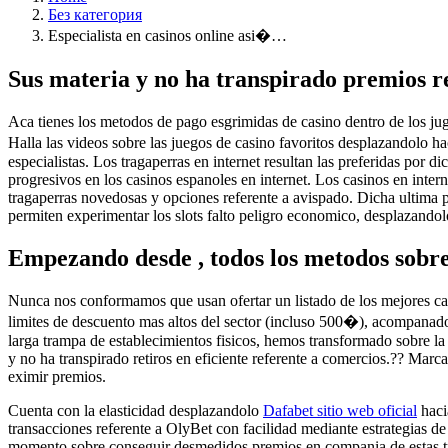
Без категория
Especialista en casinos online asi�…
Sus materia y no ha transpirado premios re
Aca tienes los metodos de pago esgrimidas de casino dentro de los jug
Halla las videos sobre las juegos de casino favoritos desplazandolo 
especialistas. Los tragaperras en internet resultan las preferidas por 
progresivos en los casinos espanoles en internet. Los casinos en inter
tragaperras novedosas y opciones referente a avispado. Dicha ultima pos
permiten experimentar los slots falto peligro economico, desplazandolo
Empezando desde , todos los metodos sobr
Nunca nos conformamos que usan ofertar un listado de los mejores ca
limites de descuento mas altos del sector (incluso 500�), acompanad
larga trampa de establecimientos fisicos, hemos transformado sobre la
y no ha transpirado retiros en eficiente referente a comercios.?? Marc
eximir premios.
Cuenta con la elasticidad desplazandolo
Dafabet sitio web oficial
haci
transacciones referente a OlyBet con facilidad mediante estrategias 
momento sobre conseguir desmedidos premios en compania de estas tra