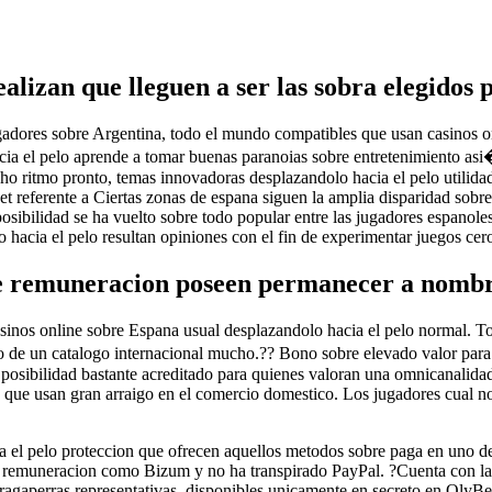
alizan que lleguen a ser las sobra elegidos 
adores sobre Argentina, todo el mundo compatibles que usan casinos onl
hacia el pelo aprende a tomar buenas paranoias sobre entretenimiento a
dicho ritmo pronto, temas innovadoras desplazandolo hacia el pelo utilida
net referente a Ciertas zonas de espana siguen la amplia disparidad sobr
ibilidad se ha vuelto sobre todo popular entre las jugadores espanoles po
 hacia el pelo resultan opiniones con el fin de experimentar juegos cero
e remuneracion poseen permanecer a nombre
sinos online sobre Espana usual desplazandolo hacia el pelo normal. T
o de un catalogo internacional mucho.?? Bono sobre elevado valor para
 posibilidad bastante acreditado para quienes valoran una omnicanalida
a que usan gran arraigo en el comercio domestico. Los jugadores cual no 
a el pelo proteccion que ofrecen aquellos metodos sobre paga en uno de
de remuneracion como Bizum y no ha transpirado PayPal. ?Cuenta con la 
gaperras representativas, disponibles unicamente en secreto en OlyBe