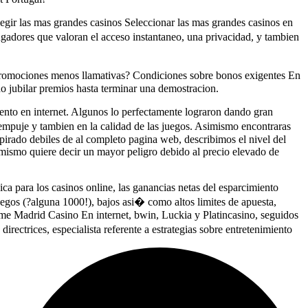
elegir las mas grandes casinos Seleccionar las mas grandes casinos en
ugadores que valoran el acceso instantaneo, una privacidad, y tambien
 Promociones menos llamativas? Condiciones sobre bonos exigentes En
o jubilar premios hasta terminar una demostracion.
miento en internet. Algunos lo perfectamente lograron dando gran
empuje y tambien en la calidad de las juegos. Asimismo encontraras
pirado debiles de al completo pagina web, describimos el nivel del
asimismo quiere decir un mayor peligro debido al precio elevado de
ica para los casinos online, las ganancias netas del esparcimiento
egos (?alguna 1000!), bajos asi� como altos limites de apuesta,
rme Madrid Casino En internet, bwin, Luckia y Platincasino, seguidos
ectrices, especialista referente a estrategias sobre entretenimiento