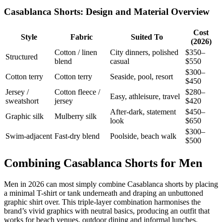
Casablanca Shorts: Design and Material Overview
Cost
Style
Fabric
Suited To
(2026)
Cotton / linen
City dinners, polished
$350–
Structured
blend
casual
$550
$300–
Cotton terry
Cotton terry
Seaside, pool, resort
$450
Jersey /
Cotton fleece /
$280–
Easy, athleisure, travel
sweatshort
jersey
$420
After-dark, statement
$450–
Graphic silk
Mulberry silk
look
$650
$300–
Swim-adjacent
Fast-dry blend
Poolside, beach walk
$500
Combining Casablanca Shorts for Men
Men in 2026 can most simply combine Casablanca shorts by placing
a minimal T-shirt or tank underneath and draping an unbuttoned
graphic shirt over. This triple-layer combination harmonises the
brand’s vivid graphics with neutral basics, producing an outfit that
works for beach venues, outdoor dining and informal lunches.