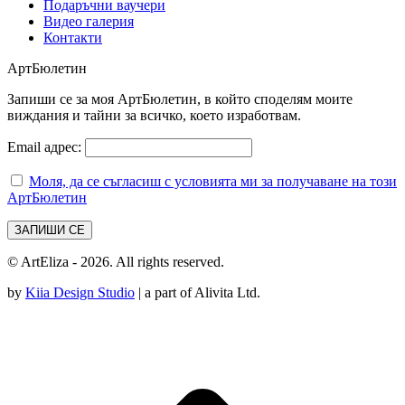
Подаръчни ваучери
Видео галерия
Контакти
АртБюлетин
Запиши се за моя АртБюлетин, в който споделям моите
виждания и тайни за всичко, което изработвам.
Email адрес:
Моля, да се съгласиш с условията ми за получаване на този
АртБюлетин
© ArtEliza - 2026. All rights reserved.
by
Kiia Design Studio
| a part of Alivita Ltd.