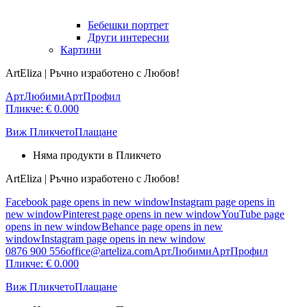
Бебешки портрет
Други интересни
Картини
ArtEliza | Ръчно изработено с Любов!
АртЛюбими
АртПрофил
Пликче:
€
0.00
0
Виж Пликчето
Плащане
Няма продукти в Пликчето
ArtEliza | Ръчно изработено с Любов!
Facebook page opens in new window
Instagram page opens in
new window
Pinterest page opens in new window
YouTube page
opens in new window
Behance page opens in new
window
Instagram page opens in new window
0876 900 556
office@arteliza.com
АртЛюбими
АртПрофил
Пликче:
€
0.00
0
Виж Пликчето
Плащане