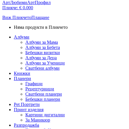
АртЛюбими
АртПрофил
Пликче:
€
0.00
0
Виж Пликчето
Плащане
Няма продукти в Пликчето
Албуми
Албуми за Мама
Албуми за Бебета
Бебешки визитки
Албуми за Деца
Албуми за Ученици
Сватбени албуми
Книжки
Планери
Графици
Рецептурници
Сватбени планери
Бебешки планери
Pet Портрети
Принт изделия
Картини дигитални
За Маникюр
Разпродажба