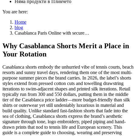
Няма продукти в Пликчето
You are here:
Home
blog
Casablanca Paris Online with secure…
Why Casablanca Shorts Merit a Place in
Your Rotation
Casablanca shorts embody the unhurried vibe of tennis courts, beach
resorts and sunny travel days, rendering them one of the most multi-
purpose summer pieces the brand carries. In 2026, the label’s shorts
styles extend from pressed cotton cuts and towelling drawstring
iterations to swim-adjacent shapes and printed silk iterations. Retail
typically run from 300 and 550 dollars, putting them in the middle
tier of the Casablanca price ladder—more budget-friendly than silk
shirts or outerwear yet still undeniably luxurious in material and
build quality. Unlike standard fast-fashion shorts that fade into the
sea of clothing, Casablanca shorts express the brand’s aesthetic
signature through tone, logo embroidery, piped piping and hand-
drawn prints that nod to tennis life and European scenery. This
guide is a complete guide to choosing, wearing and preserving