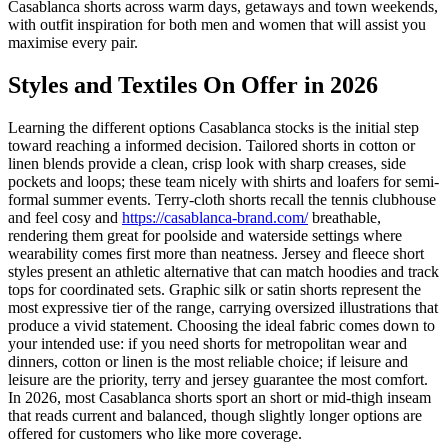
Casablanca shorts across warm days, getaways and town weekends,
with outfit inspiration for both men and women that will assist you
maximise every pair.
Styles and Textiles On Offer in 2026
Learning the different options Casablanca stocks is the initial step
toward reaching a informed decision. Tailored shorts in cotton or
linen blends provide a clean, crisp look with sharp creases, side
pockets and loops; these team nicely with shirts and loafers for semi-
formal summer events. Terry-cloth shorts recall the tennis clubhouse
and feel cosy and
https://casablanca-brand.com/
breathable,
rendering them great for poolside and waterside settings where
wearability comes first more than neatness. Jersey and fleece short
styles present an athletic alternative that can match hoodies and track
tops for coordinated sets. Graphic silk or satin shorts represent the
most expressive tier of the range, carrying oversized illustrations that
produce a vivid statement. Choosing the ideal fabric comes down to
your intended use: if you need shorts for metropolitan wear and
dinners, cotton or linen is the most reliable choice; if leisure and
leisure are the priority, terry and jersey guarantee the most comfort.
In 2026, most Casablanca shorts sport an short or mid-thigh inseam
that reads current and balanced, though slightly longer options are
offered for customers who like more coverage.