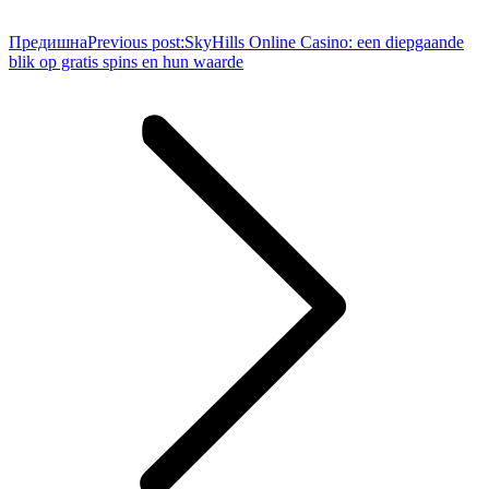
Предишна
Previous post:
SkyHills Online Casino: een diepgaande
blik op gratis spins en hun waarde