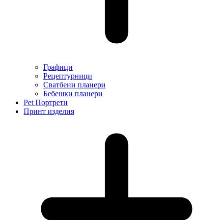
Графици
Рецептурници
Сватбени планери
Бебешки планери
Pet Портрети
Принт изделия