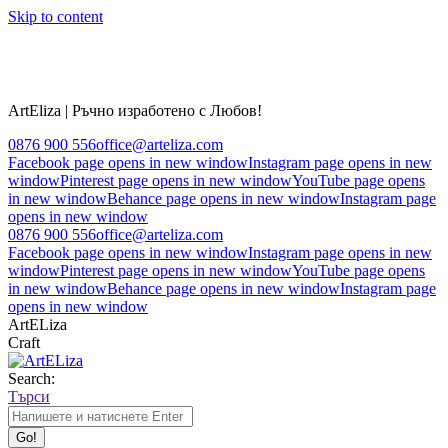
Skip to content
ArtEliza | Ръчно изработено с Любов!
0876 900 556
office@arteliza.com
Facebook page opens in new window
Instagram page opens in new
window
Pinterest page opens in new window
YouTube page opens
in new window
Behance page opens in new window
Instagram page
opens in new window
0876 900 556
office@arteliza.com
Facebook page opens in new window
Instagram page opens in new
window
Pinterest page opens in new window
YouTube page opens
in new window
Behance page opens in new window
Instagram page
opens in new window
ArtELiza
Craft
Search:
Търси