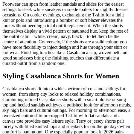
Footwear can span from leather sandals and slides for the easiest
settings to sleek white sneakers or suede loafers for slightly dressier
occasions. On cooler evenings, exchanging the T-shirt for a light
knit or polo and introducing a bomber or soft blazer elevates the
look without needing a total outfit replacement. When the shorts
themselves display a vivid pattern or saturated hue, keep the rest of
the outfit calm—white, cream, navy, black—to let them be the
centre of attention. Conversely, if the shorts are a solid colour, you
have more flexibility to inject design and hue through your shirt or
knitwear. Finishing touches like a Casablanca cap, woven belt and
good sunglasses bring the finishing touches that differentiate a
curated outfit from a random one.
Styling Casablanca Shorts for Women
Casablanca shorts fit into a wide spectrum of cuts and settings for
women, from sharp city looks to relaxed holiday combinations.
Combining refined Casablanca shorts with a smart blouse or snug
top and heeled sandals achieves a polished look for afternoon meals,
sky-high bars and cultural outings. For morning-to-afternoon ease, a
oversized cotton shirt or cropped T-shirt with flat sandals and a
canvas tote provides easy leisure style. Terry or jersey shorts pair
nicely with fitted knitted tops and sneakers for on-the-go days when
comfort is paramount. One especially popular look in 2026 pairs