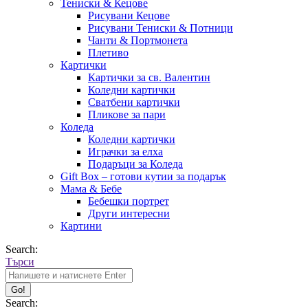
Тениски & Кецове
Рисувани Кецове
Рисувани Тениски & Потници
Чанти & Портмонета
Плетиво
Картички
Картички за св. Валентин
Коледни картички
Сватбени картички
Пликове за пари
Коледа
Коледни картички
Играчки за елха
Подаръци за Коледа
Gift Box – готови кутии за подарък
Мама & Бебе
Бебешки портрет
Други интересни
Картини
Search:
Търси
Search: