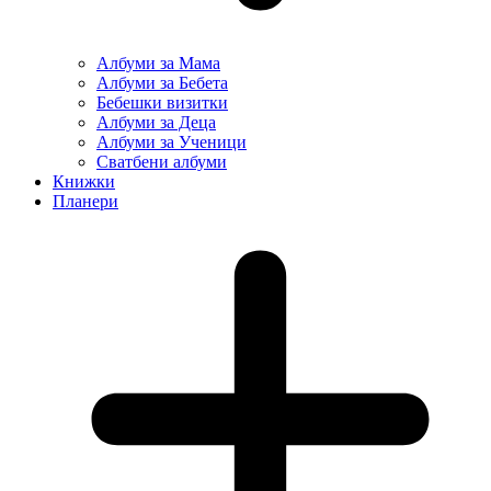
Албуми за Мама
Албуми за Бебета
Бебешки визитки
Албуми за Деца
Албуми за Ученици
Сватбени албуми
Книжки
Планери